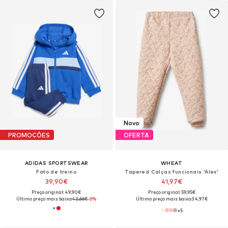
Novo
PROMOÇÕES
OFERTA
ADIDAS SPORTSWEAR
WHEAT
Fato de treino
Tapered Calças funcionais 'Alex'
39,90€
41,97€
Preço original: 49,90€
Preço original: 59,95€
Último preço mais baixo:
42,66€
-6%
Último preço mais baixo:
34,97€
+
5