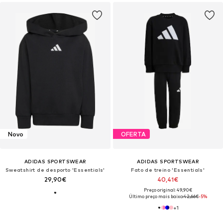
Novo
OFERTA
ADIDAS SPORTSWEAR
ADIDAS SPORTSWEAR
Sweatshirt de desporto 'Essentials'
Fato de treino 'Essentials'
29,90€
40,41€
Preço original: 49,90€
Último preço mais baixo:
42,66€
-5%
+
1