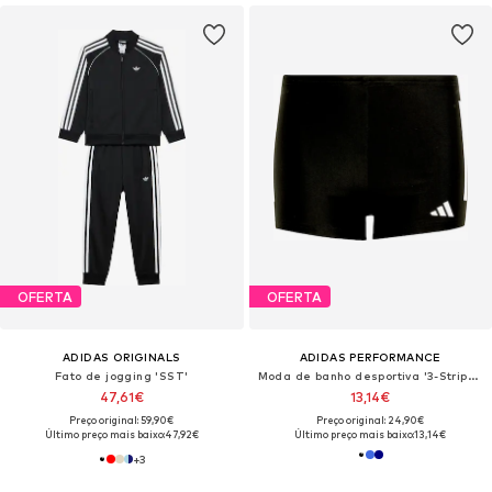
OFERTA
OFERTA
ADIDAS ORIGINALS
ADIDAS PERFORMANCE
Fato de jogging 'SST'
Moda de banho desportiva '3-Stripes Swim Boxers'
47,61€
13,14€
Preço original: 59,90€
Preço original: 24,90€
Último preço mais baixo:
47,92€
Último preço mais baixo:
13,14€
+
3