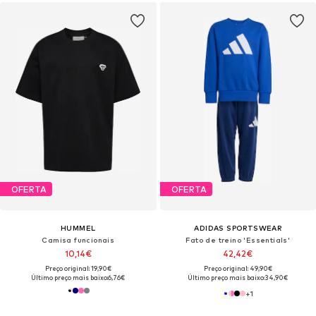
OFERTA
OFERTA
HUMMEL
ADIDAS SPORTSWEAR
Camisa funcionais
Fato de treino 'Essentials'
10,14€
42,42€
Preço original: 19,90€
Preço original: 49,90€
Último preço mais baixo:
6,76€
Último preço mais baixo:
34,90€
+
1