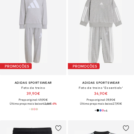
PROMOÇÕES
PROMOÇÕES
ADIDAS SPORTSWEAR
ADIDAS SPORTSWEAR
Fato de treino
Fato de treino 'Essentials'
39,90€
34,90€
Preço original: 49,90€
Preço original: 39,90€
Último preço mais baixo:
42,66€
-6%
Último preço mais baixo:
27,90€
+
4