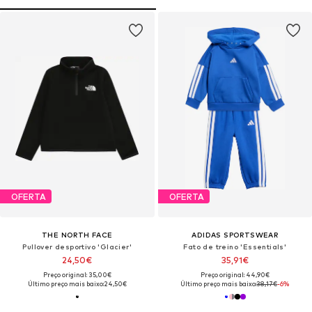
OFERTA
OFERTA
THE NORTH FACE
ADIDAS SPORTSWEAR
Pullover desportivo 'Glacier'
Fato de treino 'Essentials'
24,50€
35,91€
Preço original: 35,00€
Preço original: 44,90€
Último preço mais baixo:
24,50€
Último preço mais baixo:
38,17€
-6%