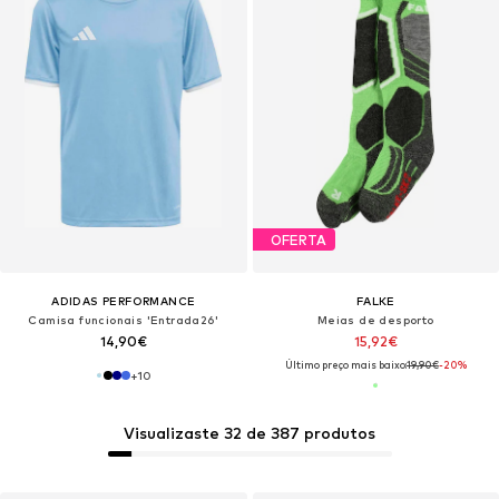
OFERTA
ADIDAS PERFORMANCE
FALKE
Camisa funcionais 'Entrada26'
Meias de desporto
14,90€
15,92€
Último preço mais baixo:
19,90€
-20%
+
10
Visualizaste 32 de 387 produtos