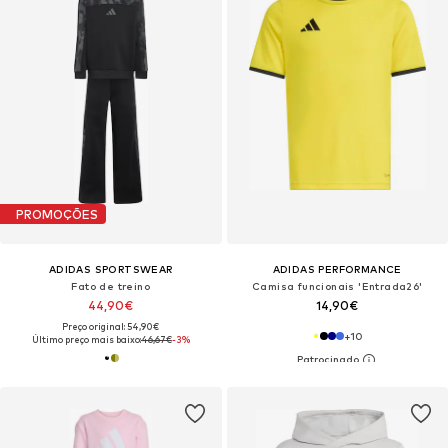
PROMOÇÕES
ADIDAS SPORTSWEAR
ADIDAS PERFORMANCE
Fato de treino
Camisa funcionais 'Entrada26'
44,90€
14,90€
Preço original: 54,90€
+
10
Último preço mais baixo:
46,67€
-3%