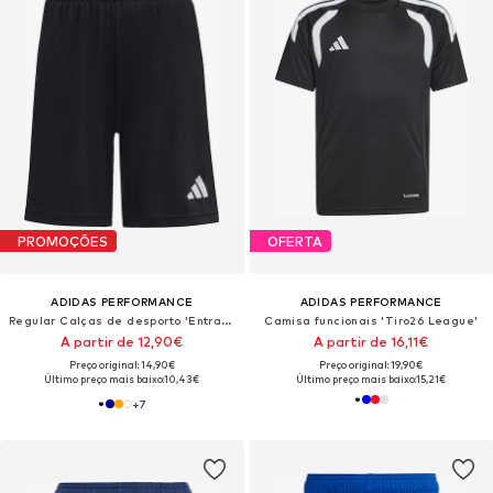
PROMOÇÕES
OFERTA
ADIDAS PERFORMANCE
ADIDAS PERFORMANCE
Regular Calças de desporto 'Entrada26'
Camisa funcionais 'Tiro26 League'
A partir de 12,90€
A partir de 16,11€
Preço original: 14,90€
Preço original: 19,90€
Último preço mais baixo:
10,43€
Último preço mais baixo:
15,21€
+
7