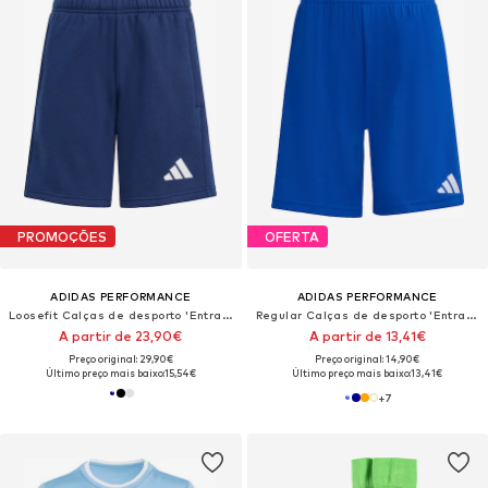
PROMOÇÕES
OFERTA
ADIDAS PERFORMANCE
ADIDAS PERFORMANCE
Loosefit Calças de desporto 'Entrada26'
Regular Calças de desporto 'Entrada26'
A partir de 23,90€
A partir de 13,41€
Preço original: 29,90€
Preço original: 14,90€
Último preço mais baixo:
15,54€
Último preço mais baixo:
13,41€
+
7