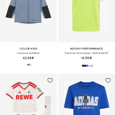
COLOR KIDS
ADIDAS PERFORMANCE
Casaco outdoor
Camisa funcionais 'Entrada26'
62,96€
14,90€
+
10