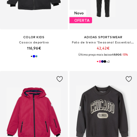
Novo
OFERTA
COLOR KIDS
ADIDAS SPORTSWEAR
Casaco deportivo
Fato de treino 'Seasonal Essentials Tiberio'
116,96€
42,42€
Último preço mais baixo:
49,90€
-15%
+
2