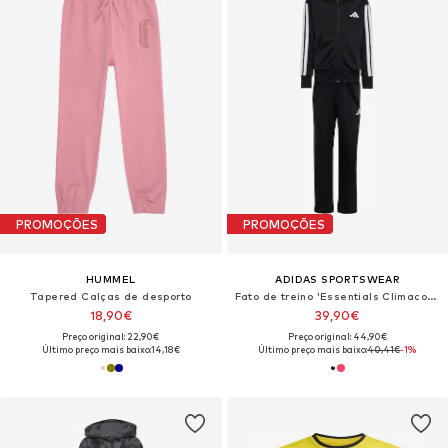
PROMOÇÕES
PROMOÇÕES
HUMMEL
ADIDAS SPORTSWEAR
Tapered Calças de desporto
Fato de treino 'Essentials Climacool Track Suit'
18,90€
39,90€
Preço original: 22,90€
Preço original: 44,90€
Último preço mais baixo:
14,18€
Último preço mais baixo:
40,41€
-1%