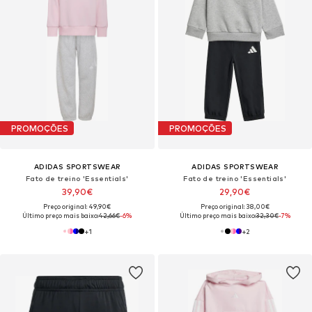
PROMOÇÕES
PROMOÇÕES
ADIDAS SPORTSWEAR
ADIDAS SPORTSWEAR
Fato de treino 'Essentials'
Fato de treino 'Essentials'
39,90€
29,90€
Preço original: 49,90€
Preço original: 38,00€
Último preço mais baixo:
42,66€
-6%
Último preço mais baixo:
32,30€
-7%
+
1
+
2