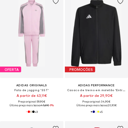
OFERTA
PROMOÇÕES
ADIDAS ORIGINALS
ADIDAS PERFORMANCE
Fato de jogging 'SST'
Casaco de treino em moletão 'Entrada26'
A partir de 43,11€
A partir de 29,90€
Preço original: 59,90€
Preço original: 34,90€
Último preço mais baixo:
47,61€
-9%
Último preço mais baixo:
20,93€
+
3
+
5