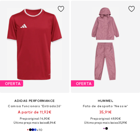
OFERTA
OFERTA
ADIDAS PERFORMANCE
HUMMEL
Camisa funcionais 'Entrada26'
Fato de desporto 'Nessie'
A partir de 11,92€
35,91€
Preço original: 14,90€
Preço original: 49,90€
Último preço mais baixo:
8,94€
Último preço mais baixo:
35,91€
+
10