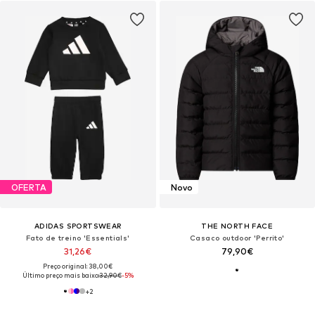
OFERTA
Novo
ADIDAS SPORTSWEAR
THE NORTH FACE
Fato de treino 'Essentials'
Casaco outdoor 'Perrito'
31,26€
79,90€
Preço original: 38,00€
Último preço mais baixo:
32,90€
-5%
+
2