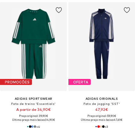
PROMOÇÕES
OFERTA
ADIDAS SPORTSWEAR
ADIDAS ORIGINALS
Fato de treino 'Essentials'
Fato de jogging 'SST'
A partir de 34,90€
47,92€
Preço original: 39,90€
Preço original: 59,90€
Último preço mais baixo:
34,90€
Último preço mais baixo:
47,61€
+
4
+
3