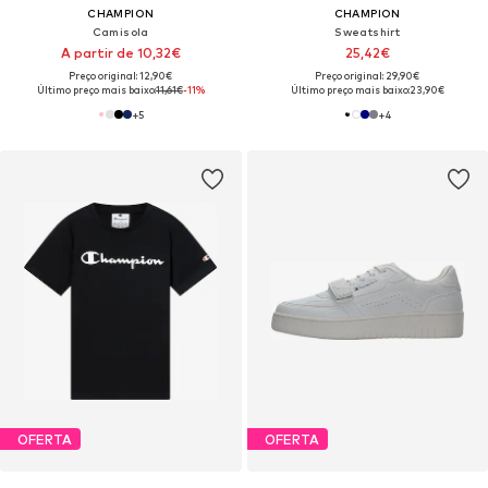
CHAMPION
CHAMPION
Camisola
Sweatshirt
A partir de 10,32€
25,42€
Preço original: 12,90€
Preço original: 29,90€
Último preço mais baixo:
11,61€
-11%
Último preço mais baixo:
23,90€
+
5
+
4
OFERTA
OFERTA