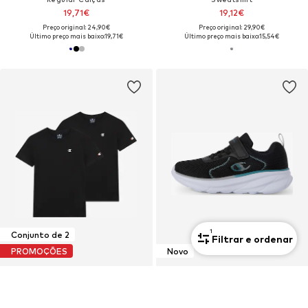
19,71€
19,12€
Preço original: 24,90€
Preço original: 29,90€
Último preço mais baixo:
19,71€
Último preço mais baixo:
15,54€
1
Conjunto de 2
Filtrar e ordenar
PROMOÇÕES
Novo
CHAMPION
CHAMPION
Camisola
Sapatilhas