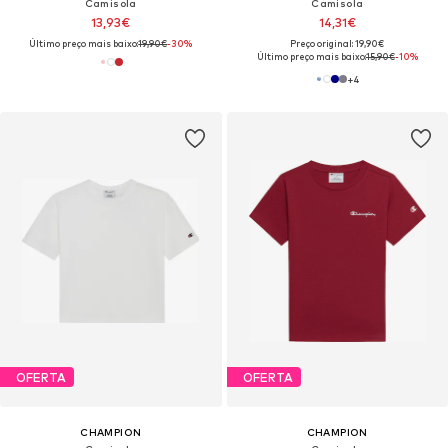
Camisola
Camisola
13,93€
14,31€
Último preço mais baixo:
19,90€
-30%
Preço original: 19,90€
Último preço mais baixo:
15,90€
-10%
+
4
OFERTA
OFERTA
CHAMPION
CHAMPION