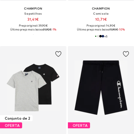
CHAMPION
CHAMPION
Sapatilhas
Camisola
31,41€
10,71€
Preço original: 39,90€
Preço original: 14,90€
Último preço mais baixo:
31,92€
-1%
Último preço mais baixo:
11,90€
-10%
+
5
Conjunto de 2
OFERTA
OFERTA