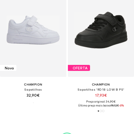
Novo
OFERTA
CHAMPION
CHAMPION
Sapatilhas
Sapatilhas 'RD18 LOW B PS'
32,90€
17,93€
Preço original: 34,90€
Último preço mais baixo:
19,12€
-6%