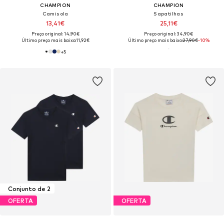
CHAMPION
CHAMPION
Camisola
Sapatilhas
13,41€
25,11€
Preço original: 14,90€
Preço original: 34,90€
Último preço mais baixo:
11,92€
Último preço mais baixo:
27,90€
-10%
+
5
Conjunto de 2
OFERTA
OFERTA