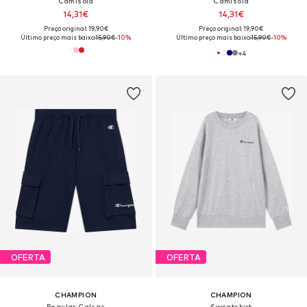
Camisola
Camisola
14,31€
14,31€
Preço original: 19,90€
Preço original: 19,90€
Último preço mais baixo:
15,90€
-10%
Último preço mais baixo:
15,90€
-10%
+
4
OFERTA
OFERTA
CHAMPION
CHAMPION
Regular Calças
Sweatshirt