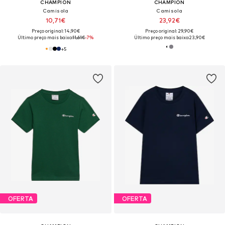
CHAMPION
CHAMPION
Camisola
Camisola
10,71€
23,92€
Preço original: 14,90€
Preço original: 29,90€
Último preço mais baixo:
11,61€
-7%
Último preço mais baixo:
23,90€
+
5
OFERTA
OFERTA