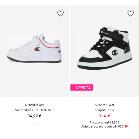
OFERTA
CHAMPION
CHAMPION
Sapatilhas 'REBOUND'
Sapatilhas
34,90€
31,41€
Preço original: 39,90€
Último preço mais baixo:
31,92€
-1%