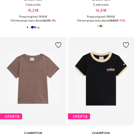
Camisola
Camisola
15,21€
14,31€
Preço original: 19,90€
Preço original: 19,90€
Último preço mais baixo:
16,11€
-5%
Último preço mais baixo:
15,90€
-10%
+
4
OFERTA
OFERTA
CHAMPION
CHAMPION