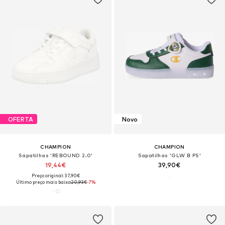
OFERTA
Novo
CHAMPION
CHAMPION
Sapatilhas 'REBOUND 2.0'
Sapatilhas 'GLW B PS'
19,44€
39,90€
Preço original: 37,90€
Último preço mais baixo:
20,93€
-7%