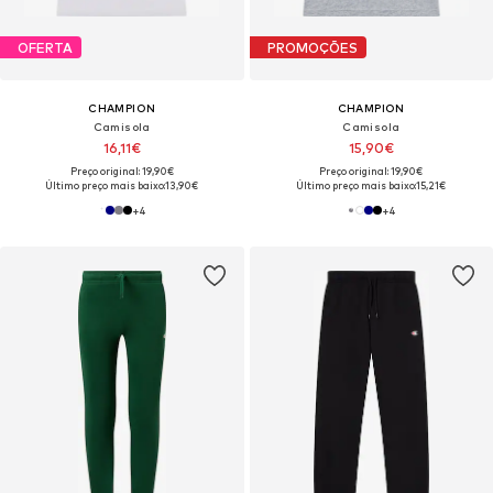
OFERTA
PROMOÇÕES
CHAMPION
CHAMPION
Camisola
Camisola
16,11€
15,90€
Preço original: 19,90€
Preço original: 19,90€
Último preço mais baixo:
13,90€
Último preço mais baixo:
15,21€
+
4
+
4