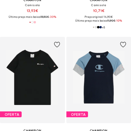
CHAMPION
CHAMPION
Camisola
Camisola
13,93€
10,71€
Último preço mais baixo:
19,90€
-30%
Preço original: 14,90€
Último preço mais baixo:
11,90€
-10%
+
5
OFERTA
OFERTA
CHAMPION
CHAMPION