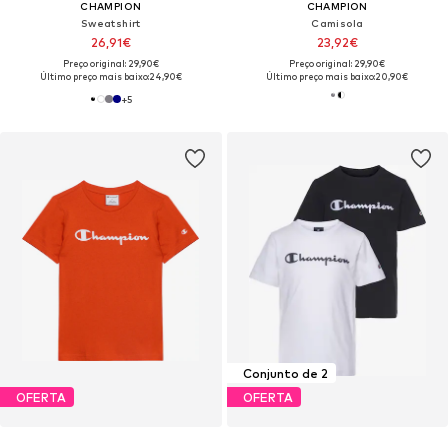
CHAMPION
CHAMPION
Sweatshirt
Camisola
26,91€
23,92€
Preço original: 29,90€
Preço original: 29,90€
Último preço mais baixo:
24,90€
Último preço mais baixo:
20,90€
+
5
Conjunto de 2
OFERTA
OFERTA