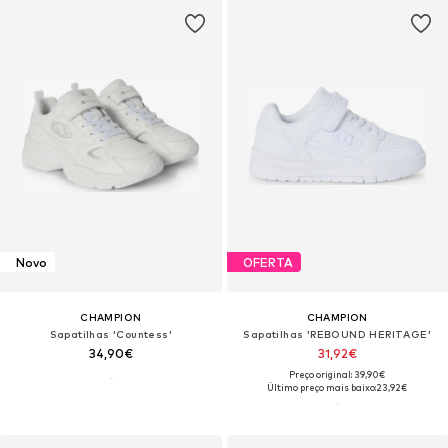
Novo
OFERTA
CHAMPION
CHAMPION
Sapatilhas 'Countess'
Sapatilhas 'REBOUND HERITAGE'
34,90€
31,92€
Preço original: 39,90€
Último preço mais baixo:
23,92€