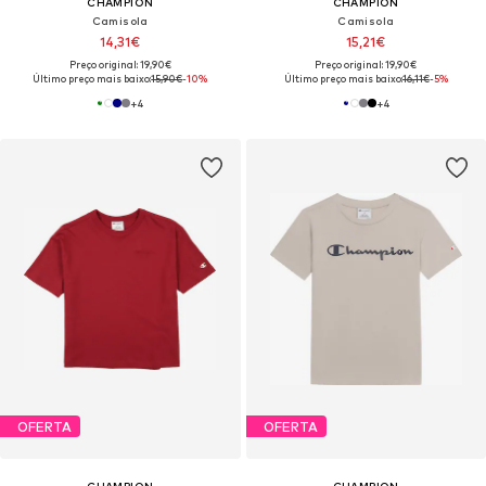
CHAMPION
CHAMPION
Camisola
Camisola
14,31€
15,21€
Preço original: 19,90€
Preço original: 19,90€
Último preço mais baixo:
15,90€
-10%
Último preço mais baixo:
16,11€
-5%
+
4
+
4
OFERTA
OFERTA