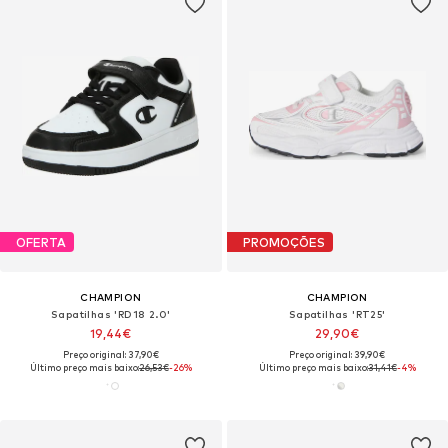
OFERTA
PROMOÇÕES
CHAMPION
CHAMPION
Sapatilhas 'RD18 2.0'
Sapatilhas 'RT25'
19,44€
29,90€
Preço original: 37,90€
Preço original: 39,90€
Último preço mais baixo:
26,53€
-26%
Último preço mais baixo:
31,41€
-4%