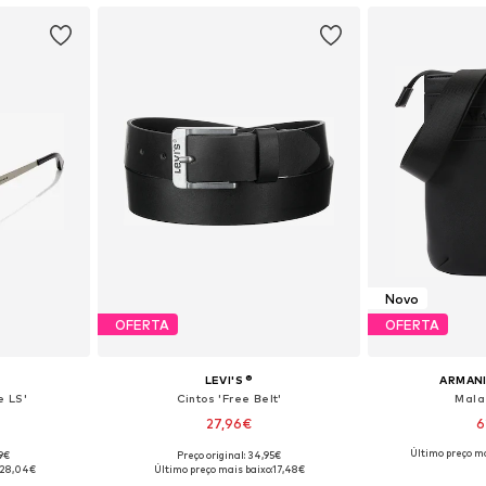
Novo
OFERTA
OFERTA
LEVI'S ®
ARMAN
e LS'
Cintos 'Free Belt'
Mala
27,96€
6
+
3
Último preço ma
99€
Preço original: 34,95€
 Onesize
Disponível em vários tamanhos
Tamanhos dis
28,04€
Último preço mais baixo:
17,48€