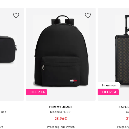
esto
Adicionar ao cesto
Adicion
Premium
OFERTA
OFERTA
TOMMY JEANS
KARL 
lano'
Mochila 'ESS'
C
23,96€
2
90€
Preço original: 79,90€
Preço or
 One Size
Tamanhos disponíveis: One Size
Tamanhos dis