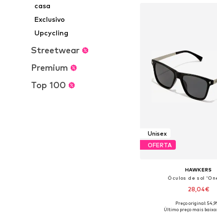
casa
Exclusivo
Upcycling
Streetwear
Premium
Top 100
Unisex
OFERTA
HAWKERS
Óculos de sol 'On
28,04€
Preço original: 54,
Tamanhos disponíveis:
Último preço mais baixo: