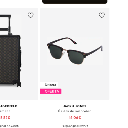
ar ao cesto
Unisex
OFERTA
LAGERFELD
JACK & JONES
arrinho
Óculos de sol 'Ryder'
15,52€
16,06€
+
2
iginal: 449,00€
Preço original: 19,90€
poníveis: One Size
Tamanhos disponíveis: One Size