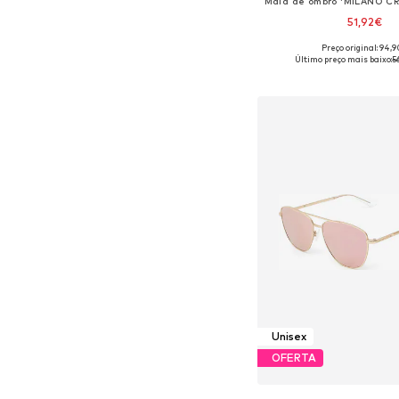
51,92€
Preço original: 94,
Tamanhos disponíveis:
Último preço mais baixo:
5
Adicionar ao c
Unisex
OFERTA