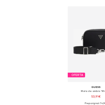
Adicionar ao c
OFERTA
GUESS
Mala de ombro 'Mi
53,91€
Preço original: 74,
Tamanhos disponíveis: