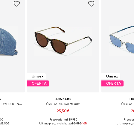
Unisex
Unisex
OFERTA
OFERTA
S
HAWKERS
H
Boné 'TJM HERITAGE OVER DYED DENIM CAP'
Óculos de sol 'Mark'
Óculos 
25,50€
2
90€
Preço original: 59,99€
Preço or
: 55-60
Tamanhos disponíveis: Onesize
Tamanhos dis
:
13,96€
Último preço mais baixo:
30,59€
-16%
Último preço
esto
Adicionar ao cesto
Adicion