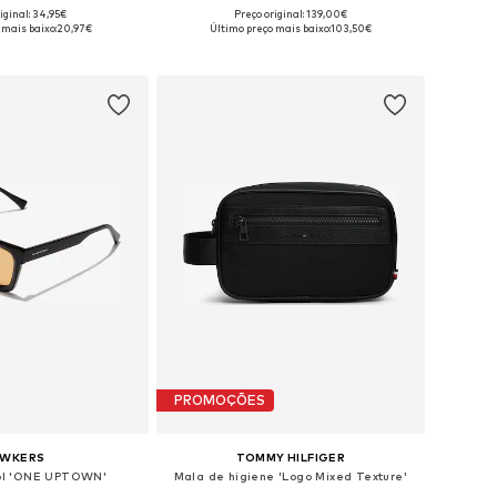
iginal: 34,95€
Preço original: 139,00€
m vários tamanhos
Tamanhos disponíveis: One Size
 mais baixo:
20,97€
Último preço mais baixo:
103,50€
ar ao cesto
Adicionar ao cesto
PROMOÇÕES
AWKERS
TOMMY HILFIGER
ol 'ONE UPTOWN'
Mala de higiene 'Logo Mixed Texture'