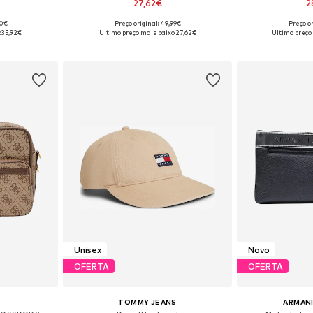
27,62€
2
90€
Preço original: 49,99€
Preço or
 One Size
Tamanhos disponíveis: Onesize
Tamanhos dis
:
35,92€
Último preço mais baixo:
27,62€
Último preço
esto
Adicionar ao cesto
Adicion
Unisex
Novo
OFERTA
OFERTA
TOMMY JEANS
ARMAN