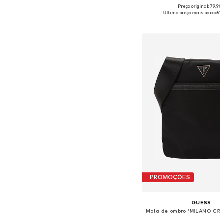
Preço original: 79,
Tamanhos disponíveis:
Último preço mais baixo:
5
Adicionar ao c
PROMOÇÕES
GUESS