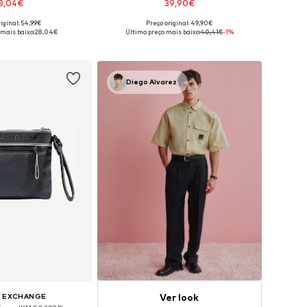
8,04€
39,90€
iginal: 54,99€
Preço original: 49,90€
poníveis: Onesize
Tamanhos disponíveis: One Size
 mais baixo:
28,04€
Último preço mais baixo:
40,41€
-1%
ar ao cesto
Adicionar ao cesto
Diego Alvarez
Ver look
I EXCHANGE