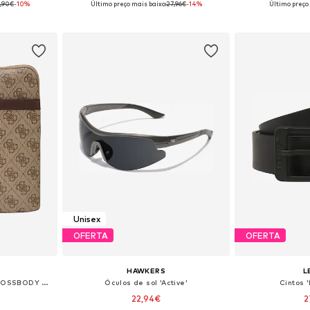
,90€
-10%
Último preço mais baixo:
27,96€
-14%
Último preço
esto
Adicionar ao cesto
Adicion
Unisex
OFERTA
OFERTA
HAWKERS
L
Mala de ombro 'MILANO CROSSBODY FLAT'
Óculos de sol 'Active'
Cintos 
22,94€
2