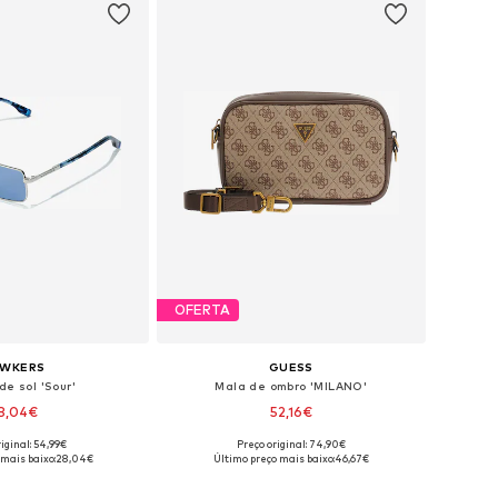
OFERTA
AWKERS
GUESS
de sol 'Sour'
Mala de ombro 'MILANO'
8,04€
52,16€
iginal: 54,99€
Preço original: 74,90€
poníveis: Onesize
Tamanhos disponíveis: One Size
 mais baixo:
28,04€
Último preço mais baixo:
46,67€
ar ao cesto
Adicionar ao cesto