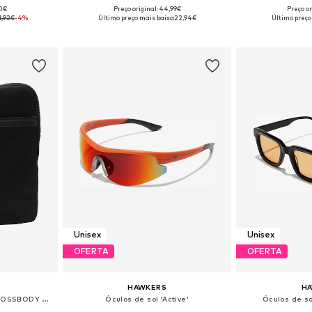
90€
Preço original: 44,99€
Preço or
 One Size
Tamanhos disponíveis: Onesize
Disponível e
1,92€
-4%
Último preço mais baixo:
22,94€
Último preço
esto
Adicionar ao cesto
Adicion
Unisex
Unisex
OFERTA
OFERTA
HAWKERS
H
Mala de ombro 'MILANO CROSSBODY FLAT'
Óculos de sol 'Active'
Óculos de s