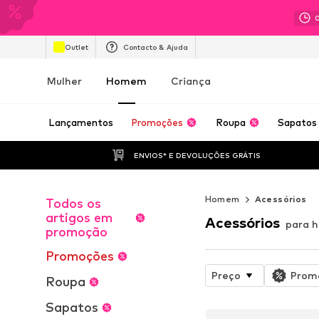
Outlet
Contacto & Ajuda
Mulher
Homem
Criança
Lançamentos
Promoções
Roupa
Sapatos
ENVIOS* E DEVOLUÇÕES GRÁTIS
Homem
Acessórios
Todos os
artigos em
Acessórios
para 
promoção
Promoções
Preço
Prom
Roupa
Sapatos