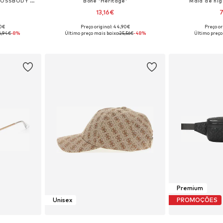
Mala de ombro 'MILANO CROSSBODY DOUBLE ZIP'
Boné 'Heritage'
Mala de hi
13,16€
7
90€
Preço original: 44,90€
Preço or
 One Size
Tamanhos disponíveis: 55-60
Tamanhos dis
6,94€
-8%
Último preço mais baixo:
25,56€
-48%
Último preço
esto
Adicionar ao cesto
Adicion
Premium
Unisex
PROMOÇÕES