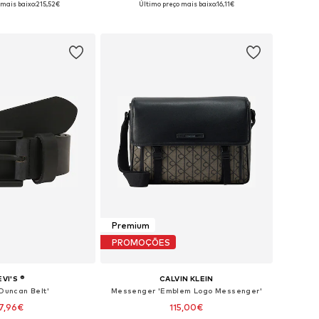
 mais baixo:
215,52€
Último preço mais baixo:
16,11€
ar ao cesto
Adicionar ao cesto
Premium
PROMOÇÕES
EVI'S ®
CALVIN KLEIN
'Duncan Belt'
Messenger 'Emblem Logo Messenger'
7,96€
115,00€