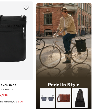
Pedal in Style
I EXCHANGE
 de ombro
2,93€
is baixo:
89,90€
-30%
poníveis: One Size