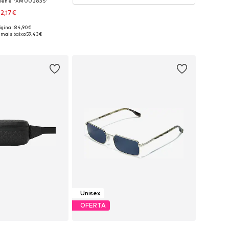
giene 'XM002835'
2,17€
iginal: 84,90€
poníveis: One Size
 mais baixo:
59,43€
ar ao cesto
Unisex
OFERTA