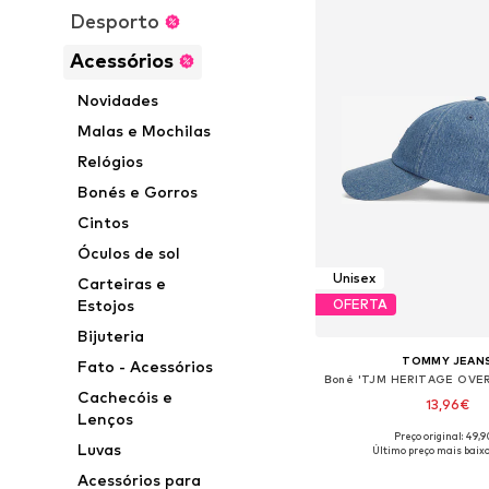
Desporto
Acessórios
Novidades
Malas e Mochilas
Relógios
Bonés e Gorros
Cintos
Óculos de sol
Unisex
Carteiras e
Estojos
OFERTA
Bijuteria
TOMMY JEAN
Fato - Acessórios
Cachecóis e
13,96€
Lenços
Preço original: 49,
Tamanhos disponíveis
Luvas
Último preço mais baixo
Adicionar ao c
Acessórios para