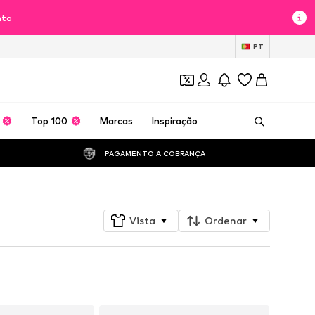
nto
PT
Top 100
Marcas
Inspiração
PAGAMENTO À COBRANÇA 
Vista
Ordenar