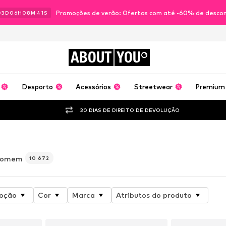
Promoções de verão: Ofertas com até -60% de desco
03
D
06
H
08
M
38
S
ABOUT
YOU
Desporto
Acessórios
Streetwear
Premium
30 DIAS DE DIREITO DE DEVOLUÇÃO
homem
10 672
oção
Cor
Marca
Atributos do produto