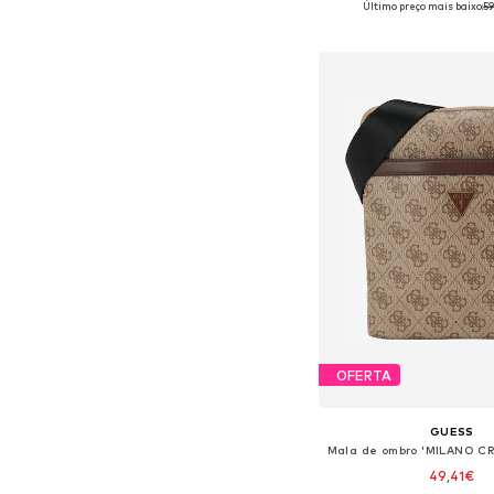
Último preço mais baixo:
59
Adicionar ao c
OFERTA
GUESS
49,41€