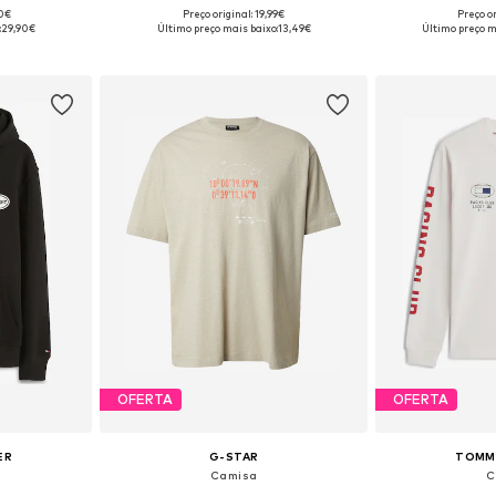
90€
Preço original: 19,99€
Preço or
M, L, XL
Tamanhos disponíveis: XS, S, M, L, 4XL, 5XL
Tamanhos dispo
:
29,90€
Último preço mais baixo:
13,49€
Último preço m
esto
Adicionar ao cesto
Adicion
OFERTA
OFERTA
ER
G-STAR
TOMMY
Camisa
C