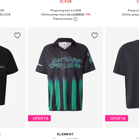
31,92€
2
00€
Preço original: 44,90€
Preço or
, L, XL, XXL
Tamanhos disponíveis: S, M, L, XL, XXL
Tamanhos disponíve
50,00€
Último preço mais baixo:
35,92€
-11%
Último preço
esto
Adicionar ao cesto
Adicion
OFERTA
OFERTA
S
ELEMENT