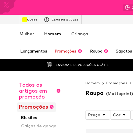
Outlet
Contacto & Ajuda
Mulher
Homem
Criança
Lançamentos
Promoções
Roupa
Sapatos
ENVIOS* E DEVOLUÇÕES GRÁTIS
Homem
Promoções
Todos os
artigos em
Roupa
(Mottoprin
promoção
Promoções
Preço
Cor
Blusões
Calças de ganga