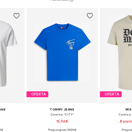
esto
Adicionar ao cesto
Adicion
OFERTA
OFERTA
EANS
TOMMY JEANS
MIS
Camisa 'CITY'
Camisa 
15,96€
A part
+
2
90€
Preço original: 39,90€
Preço or
, M, L, XL
Tamanhos disponíveis: XS, S, M, L, XL
Tamanhos disponí