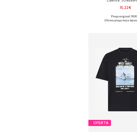
Camisa 'JORSanr
15,22€
Preço original: 19,
Tamanhos disponíveis: S, M
Último preço mais baixo
Adicionar ao c
OFERTA