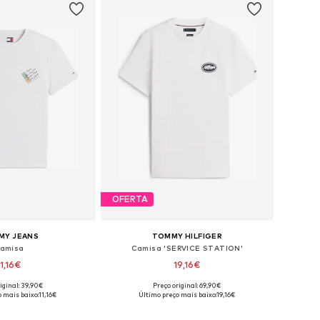
OFERTA
MY JEANS
TOMMY HILFIGER
amisa
Camisa 'SERVICE STATION'
11,16€
19,16€
iginal: 39,90€
Preço original: 69,90€
is: XS, S, M, L, XL, XXL
Tamanhos disponíveis: XS, S, M, L, XL, XXL
 mais baixo:
11,16€
Último preço mais baixo:
19,16€
ar ao cesto
Adicionar ao cesto