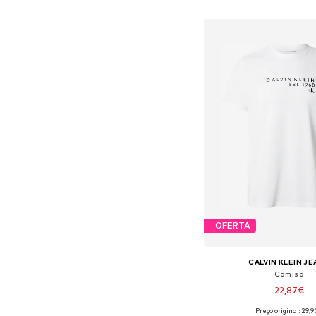
Adicionar ao c
OFERTA
CALVIN KLEIN J
Camisa
22,87€
Preço original: 29,
Tamanhos disponíveis: S