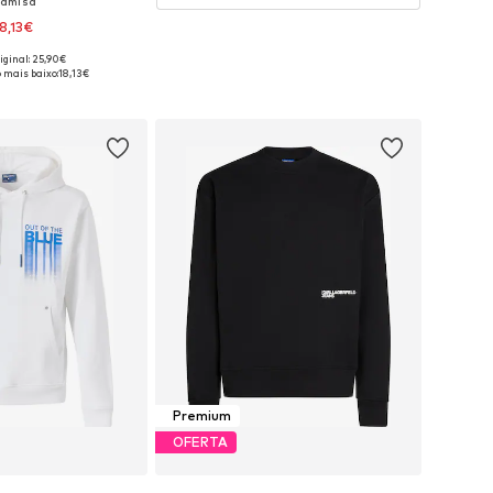
amisa
18,13€
iginal: 25,90€
veis: S, M, L, XL, XXL
 mais baixo:
18,13€
ar ao cesto
Premium
OFERTA