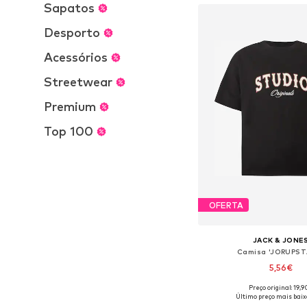
Sapatos
Desporto
Acessórios
Streetwear
Premium
Top 100
OFERTA
JACK & JONE
Camisa 'JORUPST
5,56€
Preço original: 19,
Tamanhos disponíveis: S
Último preço mais baix