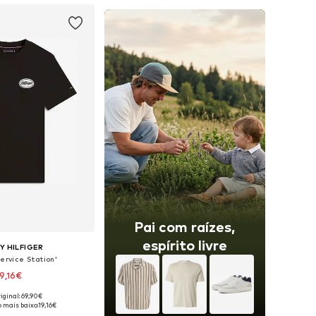
Pai com raízes,
espírito livre
 HILFIGER
ervice Station'
19,16€
iginal: 69,90€
is: XS, S, M, L, XL, XXL
 mais baixo:
19,16€