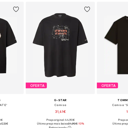
OFERTA
OFERTA
S
G-STAR
TOMMY
ATE'
Camisa
Camisa 'S
31,41€
90€
Preço original: 44,90€
Preço or
, M, L, XL
Tamanhos disponíveis: S, M, L, XL, XXL
Tamanhos disponíve
o:
5,56€
Último preço mais baixo:
34,90€
-10%
Último preço