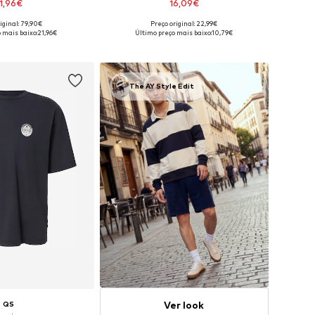
1,96€
16,09€
iginal: 79,90€
Preço original: 22,99€
is: XS, S, M, L, XL, XXL
Disponível em vários tamanhos
 mais baixo:
21,96€
Último preço mais baixo:
10,79€
ar ao cesto
Adicionar ao cesto
The AY Style Edit
Ver look
QS