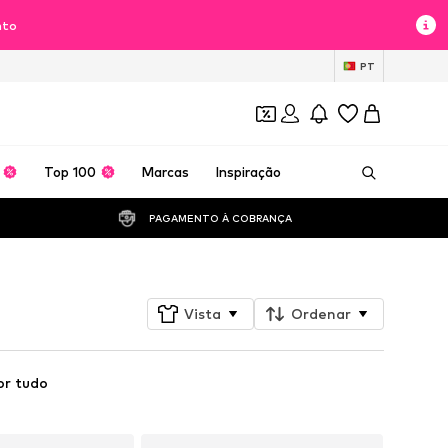
nto
PT
Top 100
Marcas
Inspiração
PAGAMENTO À COBRANÇA 
Vista
Ordenar
or tudo