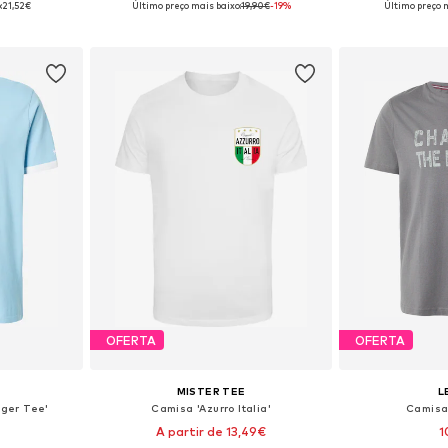
:
21,52€
Último preço mais baixo:
19,90€
-19%
Último preço m
esto
Adicionar ao cesto
Adicion
OFERTA
OFERTA
MISTER TEE
L
nger Tee'
Camisa 'Azurro Italia'
Camisa
A partir de 13,49€
1