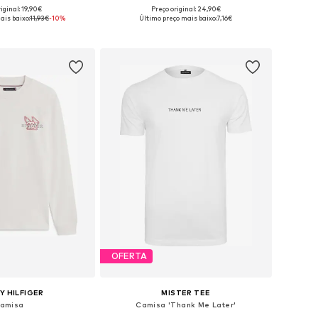
+
9
iginal: 19,90€
Preço original: 24,90€
níveis: S, M, L, XL
Tamanhos disponíveis: S, M, L, XL
ais baixo:
11,93€
-10%
Último preço mais baixo:
7,16€
ar ao cesto
Adicionar ao cesto
OFERTA
 HILFIGER
MISTER TEE
amisa
Camisa 'Thank Me Later'