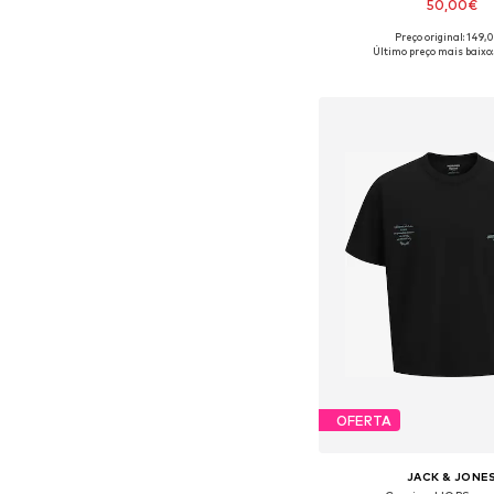
50,00€
Preço original: 149,
Tamanhos disponíveis: S, M
Último preço mais baixo:
Adicionar ao c
OFERTA
JACK & JONE