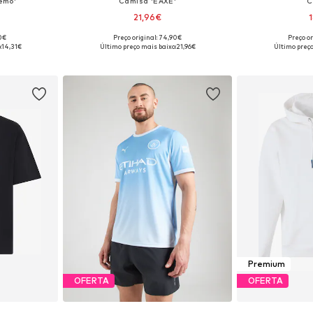
emo'
Camisa 'EAXE'
C
21,96€
90€
Preço original: 74,90€
Preço or
, L, XL, XXL
Tamanhos disponíveis: XS, S, M, L, XL
Tamanhos disponí
:
14,31€
Último preço mais baixo:
21,96€
Último preço
esto
Adicionar ao cesto
Adicion
Premium
OFERTA
OFERTA