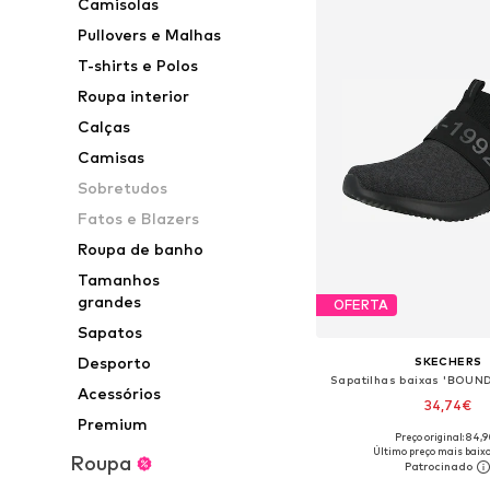
Camisolas
Pullovers e Malhas
T-shirts e Polos
Roupa interior
Calças
Camisas
Sobretudos
Fatos e Blazers
Roupa de banho
Tamanhos
grandes
OFERTA
Sapatos
Desporto
SKECHERS
Sapatilhas baixas 'BOUN
Acessórios
34,74€
Premium
Preço original: 84,
Disponível em vários 
Último preço mais baixo
Roupa
Adicionar ao c