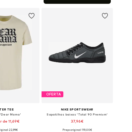
ar ao cesto
OFERTA
TER TEE
NIKE SPORTSWEAR
'Dear Mama'
Sapatilhas baixas 'Total 90 Premium'
ir de 11,69€
37,96€
iginal: 22,99€
Preço original: 119,00€
veis: XS, S, M, L, XL
Disponível em vários tamanhos