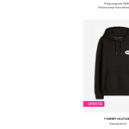
+
5
Preço original: 39,
Tamanhos disponíveis: 
Último preço mais baixo
Adicionar ao c
OFERTA
TOMMY HILFIG
Sweatshirt