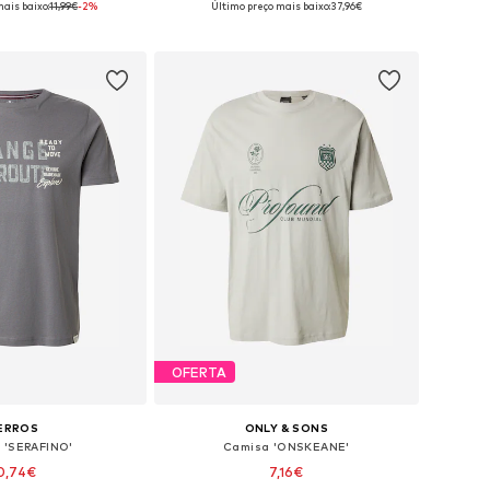
ais baixo:
11,99€
-2%
Último preço mais baixo:
37,96€
ar ao cesto
Adicionar ao cesto
OFERTA
ERROS
ONLY & SONS
 'SERAFINO'
Camisa 'ONSKEANE'
0,74€
7,16€