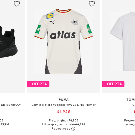
OFERTA
OFERTA
PUMA
TOM
DER-BEARKO'
Camisola de futebol 'AW25 DHB Home'
C
44,94€
90€
Preço original: 74,90€
Preço or
tamanhos
Tamanhos disponíveis: M, L, XL
Tamanhos disponíve
:
29,96€
Último preço mais baixo:
44,94€
Último preço
esto
Adicionar ao cesto
Adicion