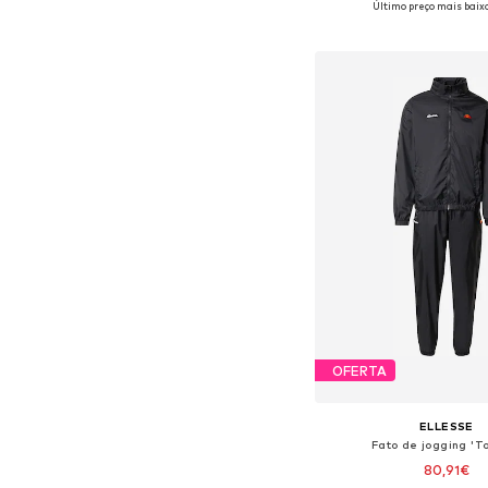
Último preço mais baixo
Adicionar ao c
OFERTA
ELLESSE
Fato de jogging 'To
80,91€