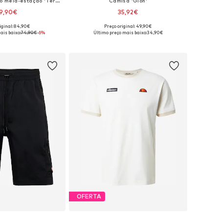
Regular Fit Casaco meia-estação 'Terrazzo'
Camisa 'Gion'
9,90€
35,92€
iginal: 84,90€
Preço original: 49,90€
veis: XS, S, M, L, XL
Tamanhos disponíveis: S, M, L, XL
ais baixo:
74,90€
-6%
Último preço mais baixo:
34,90€
ar ao cesto
Adicionar ao cesto
OFERTA