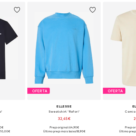
OFERTA
OFERTA
ELLESSE
E
o'
Sweatshirt 'Rafori'
Camis
32,45€
2
+
1
00€
Preço original: 64,90€
Preço or
 S, M, L, XL
Tamanhos disponíveis: S, M, L
Tamanhos dispo
10,00€
Último preço mais baixo:
18,90€
Último preço