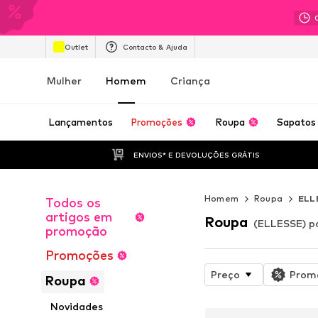
Outlet
Contacto & Ajuda
Mulher
Homem
Criança
Lançamentos
Promoções
Roupa
Sapatos
ENVIOS* E DEVOLUÇÕES GRÁTIS
Homem
Roupa
ELL
Todos os
artigos em
Roupa
(ELLESSE) 
promoção
Promoções
Preço
Prom
Roupa
Novidades