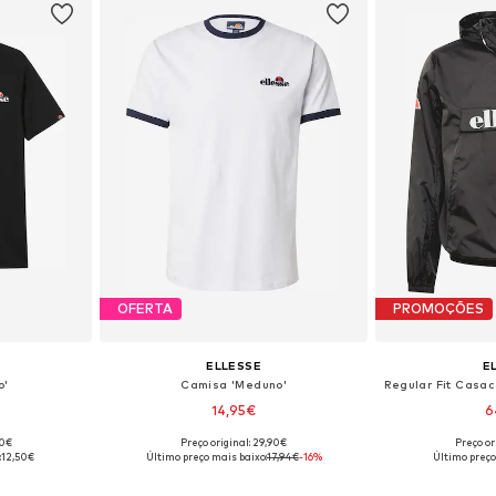
OFERTA
PROMOÇÕES
ELLESSE
E
o'
Camisa 'Meduno'
14,95€
6
00€
Preço original: 29,90€
Preço or
, M, L, XL
Tamanhos disponíveis: S, M, L, XL
Tamanhos dispon
:
12,50€
Último preço mais baixo:
17,94€
-16%
Último preço
esto
Adicionar ao cesto
Adicion