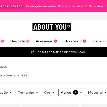
Promoções de verão: Ofertas com até -60% de desco
02
D
14
H
37
M
37
S
ABOUT
YOU
Desporto
Acessórios
Streetwear
Premium
30 DIAS DE DIREITO DE DEVOLUÇÃO
ESSE
para homem
280
oção
Tamanho
Cor
Marca
Material
1