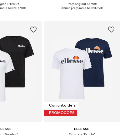
iginal: 119,00€
Preço original: 54,90€
níveis: S, M, L, XL
Tamanhos disponíveis: 31-32, 33, 34, 35-36
 mais baixo:
34,90€
Último preço mais baixo:
17,16€
ar ao cesto
Adicionar ao cesto
Conjunto de 2
PROMOÇÕES
LLESSE
ELLESSE
a 'Voodoo'
Camisa 'Prado'