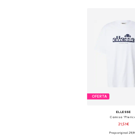
Adicionar ao c
OFERTA
ELLESSE
Camisa 'Pleric
21,51€
Preço original: 29,
Tamanhos disponíveis: XS, S,