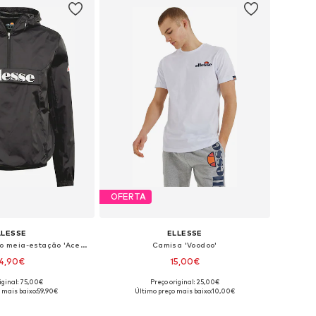
OFERTA
LLESSE
ELLESSE
Regular Fit Casaco meia-estação 'Acera'
Camisa 'Voodoo'
4,90€
15,00€
iginal: 75,00€
Preço original: 25,00€
íveis: M, L, XL, XXL
Tamanhos disponíveis: S, M, L, XL
 mais baixo:
59,90€
Último preço mais baixo:
10,00€
ar ao cesto
Adicionar ao cesto