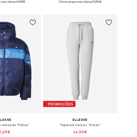
 mais baixo:
49,95€
Último preço mais baixo:
25,90€
ar ao cesto
Adicionar ao cesto
PROMOÇÕES
LLESSE
ELLESSE
-estação 'Pollas'
Tapered Calças 'Sirtori'
1,69€
44,90€