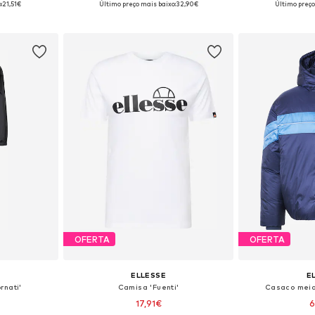
:
21,51€
Último preço mais baixo:
32,90€
Último preço
esto
Adicionar ao cesto
Adicion
OFERTA
OFERTA
ELLESSE
E
rnati'
Camisa 'Fuenti'
Casaco meia
17,91€
6