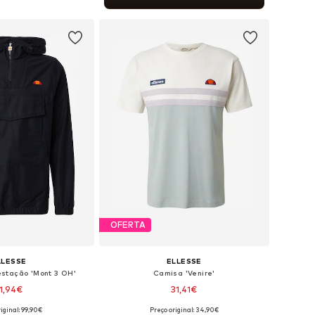
ar ao cesto
OFERTA
LLESSE
ELLESSE
stação 'Mont 3 OH'
Camisa 'Venire'
1,94€
31,41€
iginal: 99,90€
Preço original: 34,90€
veis: S, M, L, XL, XXL
Tamanhos disponíveis: S, M, L, XL