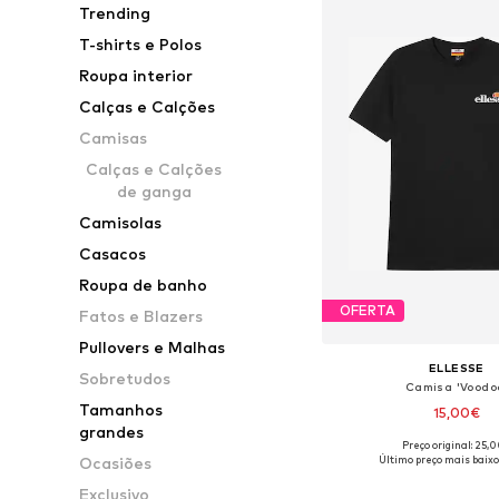
Trending
T-shirts e Polos
Roupa interior
Calças e Calções
Camisas
Calças e Calções
de ganga
Camisolas
Casacos
Roupa de banho
OFERTA
Fatos e Blazers
Pullovers e Malhas
ELLESSE
Sobretudos
Camisa 'Voodo
Tamanhos
15,00€
grandes
Preço original: 25,
Tamanhos disponíveis: S
Último preço mais baixo
Ocasiões
Adicionar ao c
Exclusivo