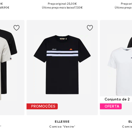
90€
Preço original: 25,00€
Preço or
, M, L, XL
Tamanhos disponíveis: S, M, L, XL
Tamanhos dispo
:
69,90€
Último preço mais baixo:
17,50€
Último preço
esto
Adicionar ao cesto
Adicion
Conjunto de 2
PROMOÇÕES
OFERTA
ELLESSE
E
'
Camisa 'Venire'
Camis