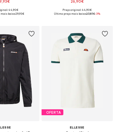
9,93€
26,90€
iginal: 44,90€
Preço original: 44,90€
níveis: S, M, L, XL
Tamanhos disponíveis: S, M, L, XL
 mais baixo:
29,93€
Último preço mais baixo:
27,97€
-3%
ar ao cesto
Adicionar ao cesto
OFERTA
LLESSE
ELLESSE