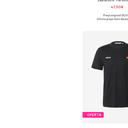
Sweatshirt 'Pershu
47,90€
Preço original: 55,
Tamanhos disponíveis: XS,
Último preço mais baixo
Adicionar ao c
OFERTA