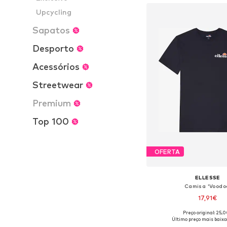
Upcycling
Sapatos
Desporto
Acessórios
Streetwear
Premium
Top 100
OFERTA
ELLESSE
Camisa 'Voodo
17,91€
Preço original: 25,
Tamanhos disponíveis: XS,
Último preço mais baixo: