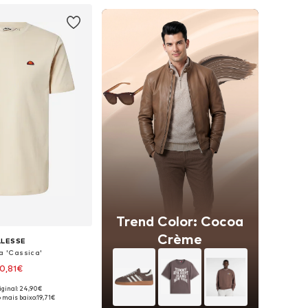
Trend Color: Cocoa
Crème
LLESSE
a 'Cassica'
0,81€
+
4
iginal: 24,90€
níveis: S, M, L, XXL
 mais baixo:
19,71€