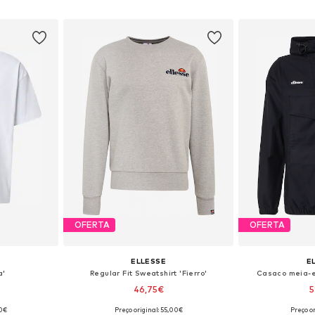
esto
Adicionar ao cesto
Adicion
OFERTA
OFERTA
ELLESSE
E
a'
Regular Fit Sweatshirt 'Fierro'
Casaco meia-e
46,75€
5
90€
Preço original: 55,00€
Preço or
 M, L, XL, XXL
Tamanhos disponíveis: XS, S, M, L, XL
Tamanhos disponí