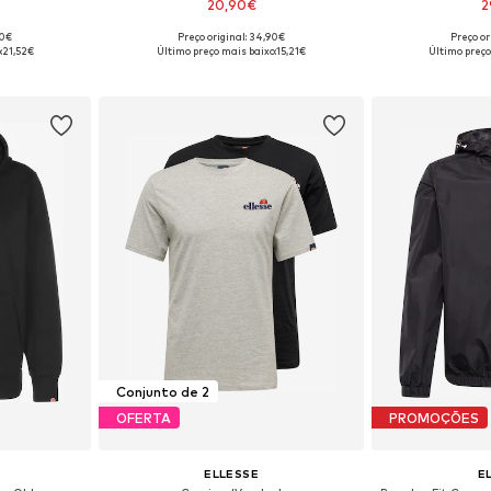
20,90€
2
90€
Preço original: 34,90€
Preço or
, M, L, XL
Tamanhos disponíveis: XS, S, M, L
Tamanhos dispo
:
21,52€
Último preço mais baixo:
15,21€
Último preço
esto
Adicionar ao cesto
Adicion
Conjunto de 2
OFERTA
PROMOÇÕES
ELLESSE
E