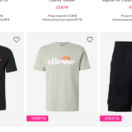
ta Oh'
Camisa 'Voodoo'
22,87€
6
00€
Preço original: 44,90€
Preço or
 S, M, L, XL
Tamanhos disponíveis: S, M, L, XL
Tamanhos disponí
:
32,90€
Último preço mais baixo:
19,71€
Último preço m
esto
Adicionar ao cesto
Adicion
OFERTA
OFERTA