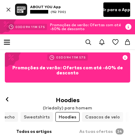
ABOUT YOU App
Ir para a App
(152 700)
Promoções de verão: Ofertas com até
03
D
09
H
11
M
54
S
-60% de desconto
03
D
09
H
11
M
54
S
Promoções de verão: Ofertas com até -60% de
desconto
Hoodies
(Iriedaily) para homem
 fecho
Sweatshirts
Hoodies
Casacos de velo
Ca
Todos os artigos
As tuas ofertas
24