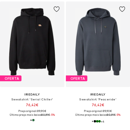
OFERTA
OFERTA
IRIEDAILY
IRIEDAILY
Sweatshirt 'Serial Chiller'
Sweatshirt 'Peaceride'
76,42€
76,42€
Preço original: 89,90€
Preço original: 89,90€
Último preço mais baixo:
80,91€
-5%
Último preço mais baixo:
80,91€
-5%
+
4