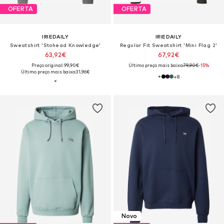
OFERTA
OFERTA
IRIEDAILY
IRIEDAILY
Sweatshirt 'Stohead Knowledge'
Regular Fit Sweatshirt 'Mini Flag 2'
63,92€
67,92€
Preço original: 99,90€
Último preço mais baixo:
79,90€
-15%
Último preço mais baixo:
31,96€
+
8
Novo