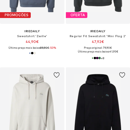
PROMOÇÕES
OFERTA
IRIEDAILY
IRIEDAILY
Sweatshirt 'Zwille'
Regular Fit Sweatshirt 'Mini Flag 2'
44,90€
47,92€
Último preço mais baixo:
89,90€
-50%
Preço original: 79,90€
Último preço mais baixo:
41,93€
+
8