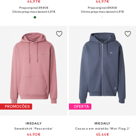
44,97€
44,97€
Preço original: 89,90€
Preço original: 89,90€
Último preço mais baixo:
44,97€
Último preço mais baixo:
44,97€
PROMOÇÕES
OFERTA
IRIEDAILY
IRIEDAILY
Sweatshirt 'Peaceride'
Casaco em moletão 'Mini Flag 2'
44,90€
45,44€