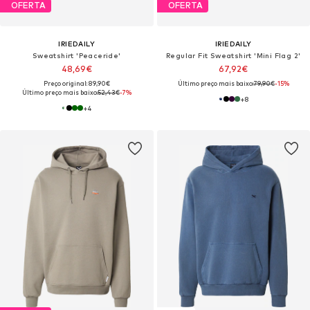
OFERTA
OFERTA
IRIEDAILY
IRIEDAILY
Sweatshirt 'Peaceride'
Regular Fit Sweatshirt 'Mini Flag 2'
48,69€
67,92€
Preço original: 89,90€
Último preço mais baixo:
79,90€
-15%
Último preço mais baixo:
52,43€
-7%
+
8
+
4