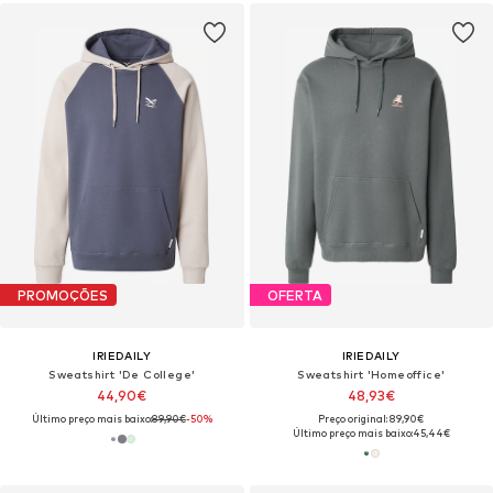
PROMOÇÕES
OFERTA
IRIEDAILY
IRIEDAILY
Sweatshirt 'De College'
Sweatshirt 'Homeoffice'
44,90€
48,93€
Último preço mais baixo:
89,90€
-50%
Preço original: 89,90€
Último preço mais baixo:
45,44€