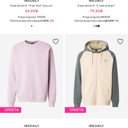
IRIEDAILY
IRIEDAILY
Sweatshirt 'Hot Hot Sauce'
Sweatshirt 'Cookieman'
69,90€
79,90€
Preço original: 79,90€
Preço original: 89,90€
Último preço mais baixo:
71,91€
-2%
Último preço mais baixo:
80,91€
-1%
OFERTA
OFERTA
IRIEDAILY
IRIEDAILY