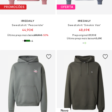
PROMOÇÕES
OFERTA
IRIEDAILY
IRIEDAILY
Sweatshirt 'Peaceride'
Sweatshirt 'Smokin Van'
44,90€
48,69€
Último preço mais baixo:
89,90€
-50%
Preço original: 89,90€
Último preço mais baixo:
48,69€
+
4
Novo