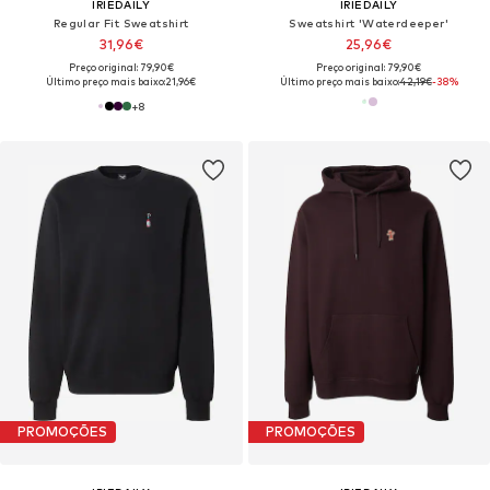
IRIEDAILY
IRIEDAILY
Regular Fit Sweatshirt
Sweatshirt 'Waterdeeper'
31,96€
25,96€
Preço original: 79,90€
Preço original: 79,90€
Último preço mais baixo:
21,96€
Último preço mais baixo:
42,19€
-38%
+
8
PROMOÇÕES
PROMOÇÕES