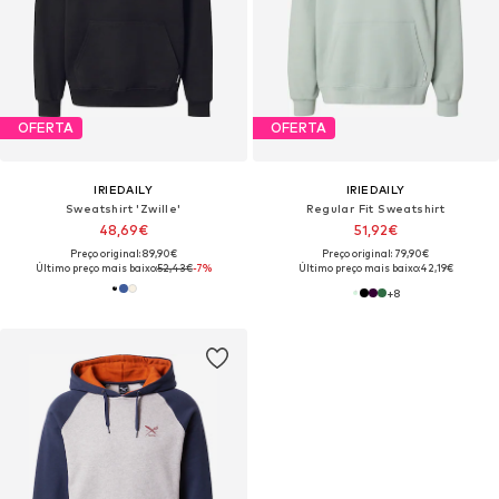
OFERTA
OFERTA
IRIEDAILY
IRIEDAILY
Sweatshirt 'Zwille'
Regular Fit Sweatshirt
48,69€
51,92€
Preço original: 89,90€
Preço original: 79,90€
Último preço mais baixo:
52,43€
-7%
Último preço mais baixo:
42,19€
+
8