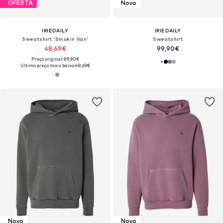
OFERTA
Novo
IRIEDAILY
IRIEDAILY
Sweatshirt 'Smokin Van'
Sweatshirt
48,69€
99,90€
Preço original: 89,90€
Último preço mais baixo:
48,69€
Novo
Novo