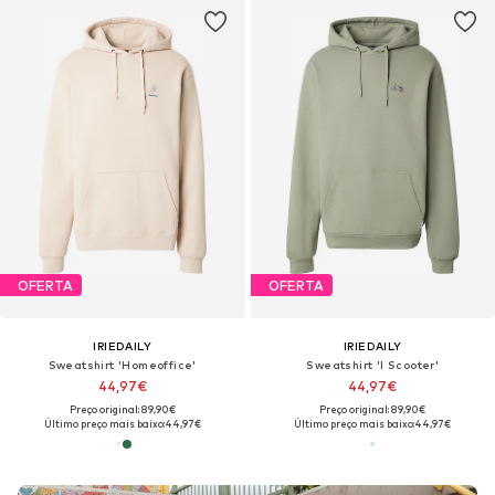
OFERTA
OFERTA
IRIEDAILY
IRIEDAILY
Sweatshirt 'Homeoffice'
Sweatshirt 'I Scooter'
44,97€
44,97€
Preço original: 89,90€
Preço original: 89,90€
Último preço mais baixo:
44,97€
Último preço mais baixo:
44,97€