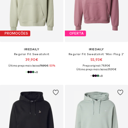
PROMOÇÕES
OFERTA
IRIEDAILY
IRIEDAILY
Regular Fit Sweatshirt
Regular Fit Sweatshirt 'Mini Flag 2'
39,90€
55,93€
Último preço mais baixo:
79,90€
-50%
Preço original: 79,90€
Último preço mais baixo:
39,90€
+
8
+
8