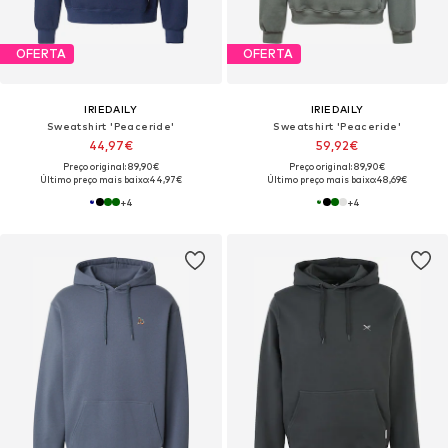
OFERTA
OFERTA
IRIEDAILY
IRIEDAILY
Sweatshirt 'Peaceride'
Sweatshirt 'Peaceride'
44,97€
59,92€
Preço original: 89,90€
Preço original: 89,90€
Último preço mais baixo:
44,97€
Último preço mais baixo:
48,69€
+
4
+
4