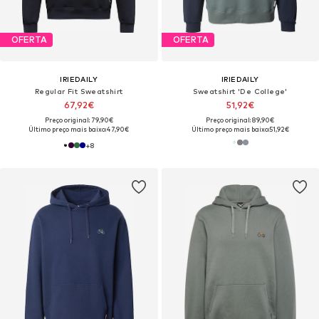
OFERTA
OFERTA
IRIEDAILY
IRIEDAILY
Regular Fit Sweatshirt
Sweatshirt 'De College'
67,92€
51,92€
Preço original: 79,90€
Preço original: 89,90€
Último preço mais baixo:
47,90€
Último preço mais baixo:
51,92€
+
8