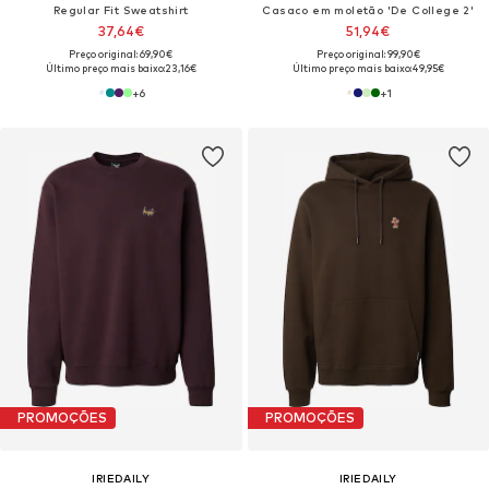
Regular Fit Sweatshirt
Casaco em moletão 'De College 2'
37,64€
51,94€
Preço original: 69,90€
Preço original: 99,90€
Último preço mais baixo:
23,16€
Último preço mais baixo:
49,95€
+
6
+
1
PROMOÇÕES
PROMOÇÕES
IRIEDAILY
IRIEDAILY