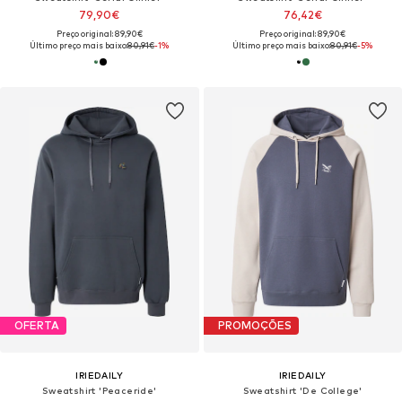
79,90€
76,42€
Preço original: 89,90€
Preço original: 89,90€
Último preço mais baixo:
80,91€
-1%
Último preço mais baixo:
80,91€
-5%
OFERTA
PROMOÇÕES
IRIEDAILY
IRIEDAILY
Sweatshirt 'Peaceride'
Sweatshirt 'De College'