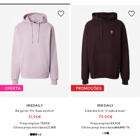
OFERTA
PROMOÇÕES
IRIEDAILY
IRIEDAILY
Regular Fit Sweatshirt
Sweatshirt 'Cookieman'
31,96€
79,90€
Preço original: 79,90€
Preço original: 89,90€
Último preço mais baixo:
21,96€
Último preço mais baixo:
80,91€
-1%
+
8