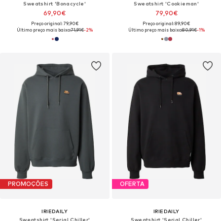
Sweatshirt 'Bonacycle'
Sweatshirt 'Cookieman'
69,90€
79,90€
Preço original: 79,90€
Preço original: 89,90€
Último preço mais baixo:
71,91€
-2%
Último preço mais baixo:
80,91€
-1%
PROMOÇÕES
OFERTA
IRIEDAILY
IRIEDAILY
Sweatshirt 'Serial Chiller'
Sweatshirt 'Serial Chiller'