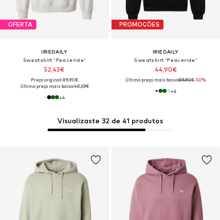
OFERTA
PROMOÇÕES
IRIEDAILY
IRIEDAILY
Sweatshirt 'Peaceride'
Sweatshirt 'Peaceride'
52,43€
44,90€
Preço original: 89,90€
Último preço mais baixo:
89,90€
-50%
Último preço mais baixo:
48,69€
+
4
+
4
Visualizaste 32 de 41 produtos