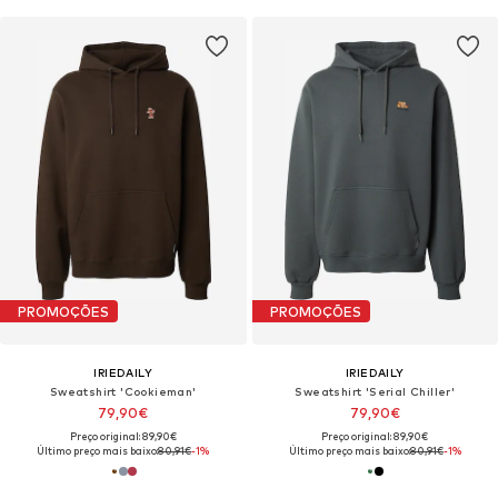
PROMOÇÕES
PROMOÇÕES
IRIEDAILY
IRIEDAILY
Sweatshirt 'Cookieman'
Sweatshirt 'Serial Chiller'
79,90€
79,90€
Preço original: 89,90€
Preço original: 89,90€
Último preço mais baixo:
80,91€
-1%
Último preço mais baixo:
80,91€
-1%