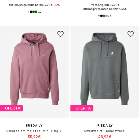
Último preço mais baixo:
89,90€
-50%
Preço original: 89,90€
Último preço mais baixo:
44,95€
+
4
+
6
OFERTA
OFERTA
IRIEDAILY
IRIEDAILY
Casaco em moletão 'Mini Flag 2'
Sweatshirt 'Homeoffice'
55,92€
48,93€