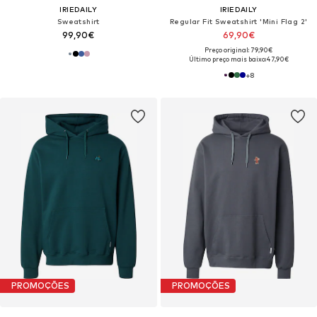
IRIEDAILY
IRIEDAILY
Sweatshirt
Regular Fit Sweatshirt 'Mini Flag 2'
99,90€
69,90€
Preço original: 79,90€
Último preço mais baixo:
47,90€
+
8
PROMOÇÕES
PROMOÇÕES