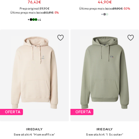
76,42€
44,90€
Preço original: 89,90€
Último preço mais baixo:
89,90€
-50%
Último preço mais baixo:
80,91€
-5%
+
4
OFERTA
OFERTA
IRIEDAILY
IRIEDAILY
Sweatshirt 'Homeoffice'
Sweatshirt 'I Scooter'