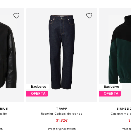
esto
Adicionar ao cesto
Adicion
Exclusivo
Exclusivo
OFERTA
OFERTA
ARIUS
TRAPP
SINNED 
ação
Regular Calças de ganga
Casaco meia
31,92€
2
90€
Preço original: 69,90€
Preço or
, L, XL, XXL
Tamanhos disponíveis: 30, 31, 32, 33, 34, 36
Tamanhos disponí