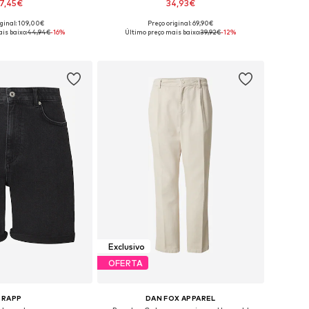
7,45€
34,93€
iginal: 109,00€
Preço original: 69,90€
veis: S, M, L, XL, XXL
Tamanhos disponíveis: 31, 32, 33, 34, 36
is baixo:
44,94€
-16%
Último preço mais baixo:
39,92€
-12%
ar ao cesto
Adicionar ao cesto
Exclusivo
OFERTA
TRAPP
DAN FOX APPAREL