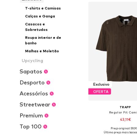
T-shirts e Camisas
Calças e Ganga
Casacos e
Sobretudos
Roupa interior e de
banho
Malhas e Moletão
Upcycling
Sapatos
Desporto
Exclusivo
OFERTA
Acessórios
Streetwear
TRAPP
Regular Fit Cam
Premium
43,11€
Top 100
Preço original: 59,
Tamanhos disponíveis: S, M
Último preço mais baixo