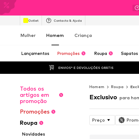
Outlet
Contacto & Ajuda
Mulher
Homem
Criança
Lançamentos
Promoções
Roupa
Sapatos
ENVIOS* E DEVOLUÇÕES GRÁTIS
Homem
Roupa
Excl
Todos os
artigos em
Exclusivo
para h
promoção
Promoções
Preço
Prom
Roupa
Novidades