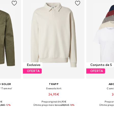
Exclusivo
Conjunto de 5
OFERTA
OFERTA
O SOLER
TRAPP
AB
 'Tammo'
Sweatshirt
Cami
24,95€
2
90€
Preço original: 64,90€
Preço or
, L, XL, XXL
Tamanhos disponíveis: S, M, L, XL, XXL
Tamanhos disponí
1,96€
-12%
Último preço mais baixo:
29,94€
-16%
Último preço
esto
Adicionar ao cesto
Adicion