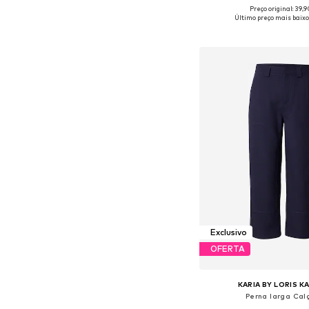
Preço original: 39,
Tamanhos disponíveis: S, M
Último preço mais baixo
Adicionar ao c
Exclusivo
OFERTA
KARIA BY LORIS K
Perna larga Cal