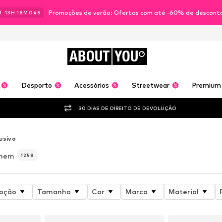
Promoções de verão: Ofertas com até -60% de descont
13
H
18
M
02
S
ABOUT
YOU
Desporto
Acessórios
Streetwear
Premium
30 DIAS DE DIREITO DE DEVOLUÇÃO
usivo
omem
1258
oção
Tamanho
Cor
Marca
Material