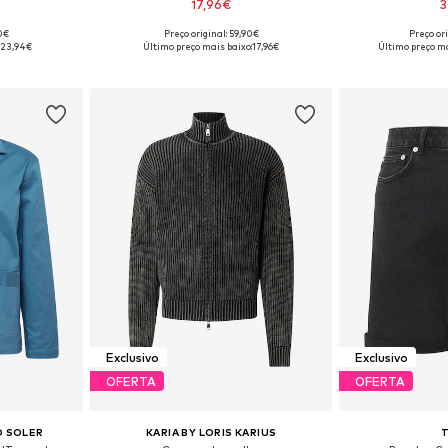
17,96€
3
90€
Preço original: 59,90€
Preço or
tamanhos
Tamanhos disponíveis: M, L, XL
Tamanhos disponí
:
23,94€
Último preço mais baixo:
17,96€
Último preço ma
esto
Adicionar ao cesto
Adicion
Exclusivo
Exclusivo
OFERTA
OFERTA
O SOLER
KARIA BY LORIS KARIUS