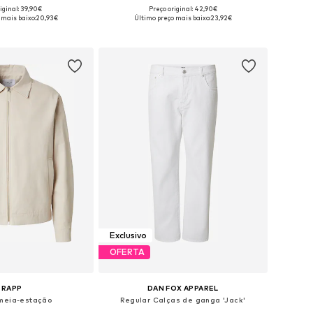
iginal: 39,90€
Preço original: 42,90€
níveis: S, M, L, XL
Tamanhos disponíveis: S, M, L, XL
 mais baixo:
20,93€
Último preço mais baixo:
23,92€
ar ao cesto
Adicionar ao cesto
Exclusivo
OFERTA
TRAPP
DAN FOX APPAREL
meia-estação
Regular Calças de ganga 'Jack'