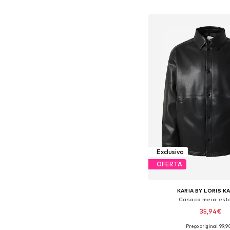
Adicionar ao c
Exclusivo
OFERTA
KARIA BY LORIS K
Casaco meia-est
35,94€
Preço original: 99,
Tamanhos disponíveis: S, M