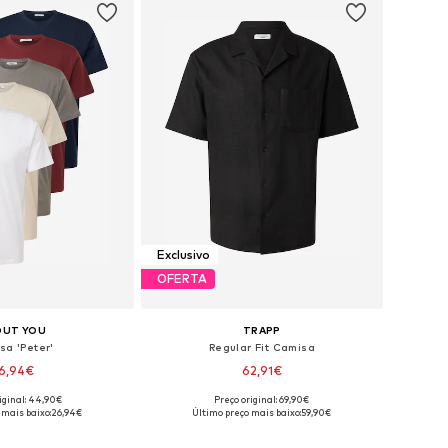
Exclusivo
OFERTA
OUT YOU
TRAPP
sa 'Peter'
Regular Fit Camisa
6,94€
62,91€
+
9
iginal: 44,90€
Preço original: 69,90€
veis: S, M, L, XL, XXL
Tamanhos disponíveis: S, M, L, XL, XXL
 mais baixo:
26,94€
Último preço mais baixo:
59,90€
ar ao cesto
Adicionar ao cesto