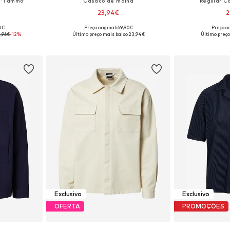
 'Tammo'
Casaco de malha
Regular C
23,94€
2
90€
Preço original: 69,90€
Preço or
, L, XL, XXL
Tamanhos disponíveis: S, M, L, XL, XXL
Disponível e
1,96€
-12%
Último preço mais baixo:
23,94€
Último preço
esto
Adicionar ao cesto
Adicion
Exclusivo
Exclusivo
OFERTA
PROMOÇÕES