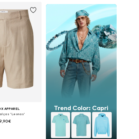
Trend Color: Capri
OX APPAREL
alças 'Leonas'
9,90€
m vários tamanhos