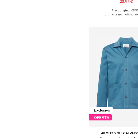
23,94€
Preço original: 69,
Disponível em vários 
Último preço mais baixo
Adicionar ao c
Exclusivo
OFERTA
ABOUT YOU X ALVAR