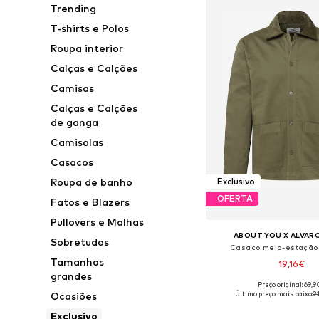
Trending
T-shirts e Polos
Roupa interior
Calças e Calções
Camisas
Calças e Calções
de ganga
Camisolas
Casacos
Roupa de banho
Exclusivo
OFERTA
Fatos e Blazers
Pullovers e Malhas
ABOUT YOU X ALVAR
Sobretudos
Casaco meia-estação
Tamanhos
19,16€
grandes
Preço original: 69,
Tamanhos disponíveis: S, M
Último preço mais baixo:
2
Ocasiões
Adicionar ao c
Exclusivo