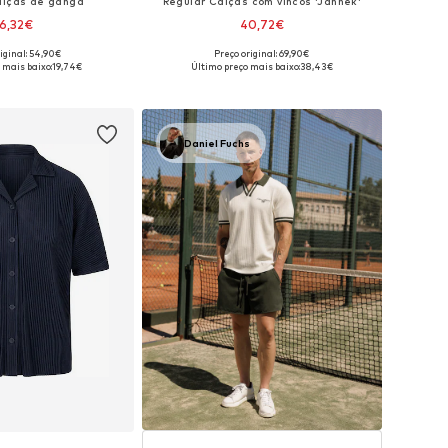
alças de ganga
Regular Calças com vincos 'Jannek'
6,32€
40,72€
iginal: 54,90€
Preço original: 69,90€
m vários tamanhos
Disponível em vários tamanhos
 mais baixo:
19,74€
Último preço mais baixo:
38,43€
ar ao cesto
Adicionar ao cesto
Daniel Fuchs