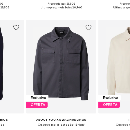
90€
Preço original: 59,90€
Preço or
, L, XL, XXL
Tamanhos disponíveis: S, M, L, XL, XXL
Tamanhos dispo
:
29,90€
Último preço mais baixo:
20,94€
Último preço
esto
Adicionar ao cesto
Adicion
Exclusivo
Exclusivo
OFERTA
OFERTA
ARIUS
ABOUT YOU X SWALINA&LINUS
ças
Casaco meia-estação 'Brian'
Casaco 