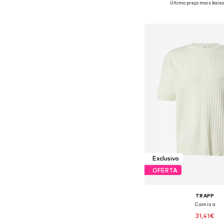
Último preço mais baixo
Adicionar ao c
Exclusivo
OFERTA
TRAPP
Camisa
31,41€