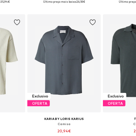
:
35,94€
Último preço mais baixo:
26,18€
Último preço
esto
Adicionar ao cesto
Adicion
Exclusivo
Exclusivo
OFERTA
OFERTA
KARIA BY LORIS KARIUS
Camisa
C
20,94€
2