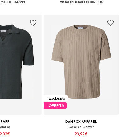
 mais baixo:
27,96€
Último preço mais baixo:
31,41€
ar ao cesto
Adicionar ao cesto
Exclusivo
OFERTA
TRAPP
DAN FOX APPAREL
amisa
Camisa 'Jonte'
2,32€
23,92€