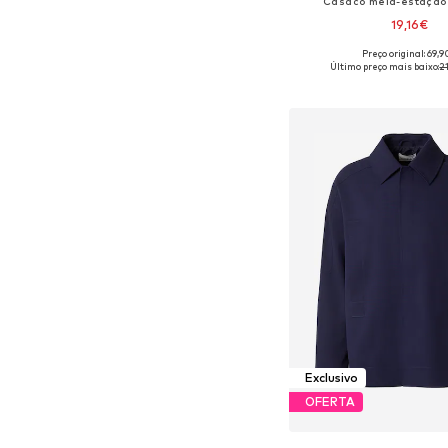
Casaco meia-estação
19,16€
Preço original: 69,
Tamanhos disponíveis: S, M
Último preço mais baixo:
2
Adicionar ao c
Exclusivo
OFERTA