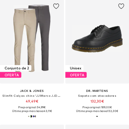
Conjunto de 2
Unisex
OFERTA
OFERTA
JACK & JONES
DR. MARTENS
Slimfit Calças chino 'JJIMarco JJDave'
Sapato com atacadores
49,49€
132,30€
Preço original: 54,99€
Preço original: 189,00€
Último preço mais baixo:
43,11€
Último preço mais baixo:
132,30€