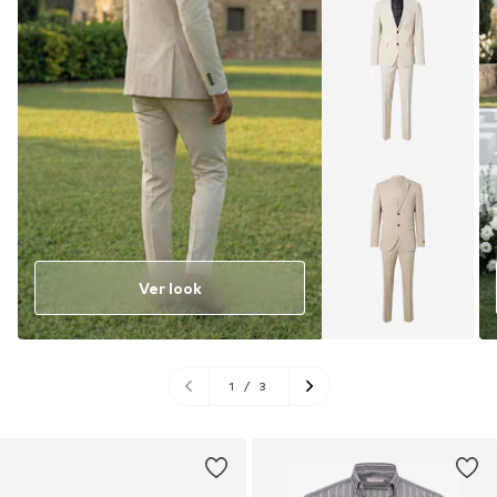
Ver look
1
/
3