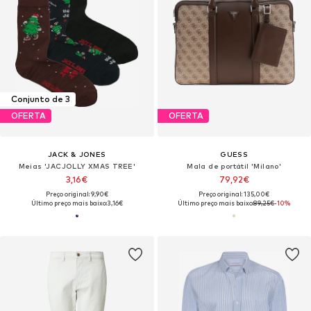
Conjunto de 3
OFERTA
OFERTA
JACK & JONES
GUESS
Meias 'JACJOLLY XMAS TREE'
Mala de portátil 'Milano'
3,16€
79,92€
Preço original: 9,90€
Preço original: 135,00€
Último preço mais baixo:
3,16€
Último preço mais baixo:
89,25€
-10%