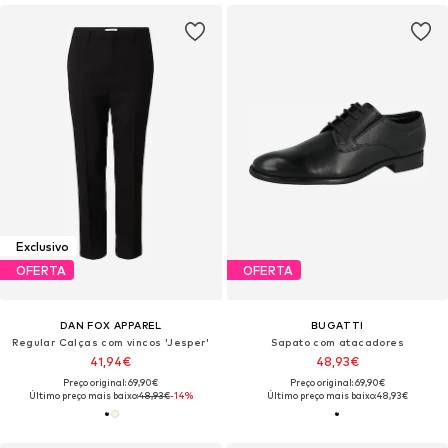
Exclusivo
OFERTA
OFERTA
DAN FOX APPAREL
BUGATTI
Regular Calças com vincos 'Jesper'
Sapato com atacadores
41,94€
48,93€
Preço original: 69,90€
Preço original: 69,90€
Último preço mais baixo:
48,93€
-14%
Último preço mais baixo:
48,93€