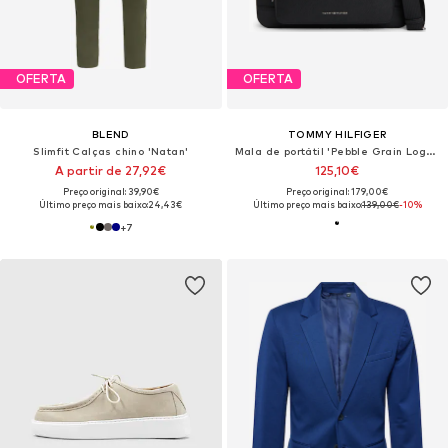
OFERTA
OFERTA
BLEND
TOMMY HILFIGER
Slimfit Calças chino 'Natan'
Mala de portátil 'Pebble Grain Logo Hardware'
A partir de 27,92€
125,10€
Preço original: 39,90€
Preço original: 179,00€
Último preço mais baixo:
24,43€
Último preço mais baixo:
139,00€
-10%
+
7