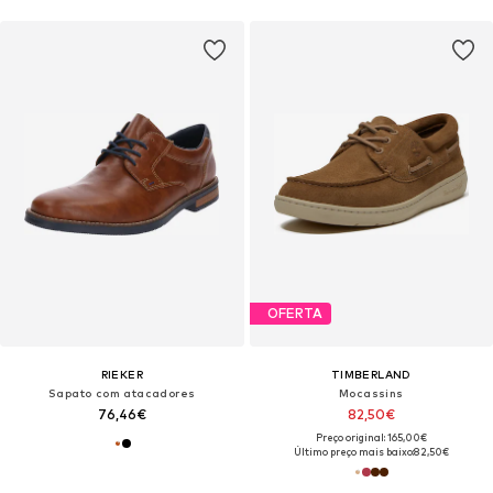
OFERTA
RIEKER
TIMBERLAND
Sapato com atacadores
Mocassins
76,46€
82,50€
Preço original: 165,00€
Último preço mais baixo:
82,50€