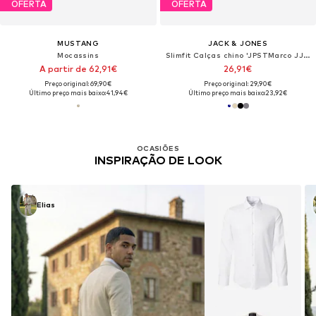
OFERTA
OFERTA
MUSTANG
JACK & JONES
Mocassins
Slimfit Calças chino 'JPSTMarco JJDave'
A partir de 62,91€
26,91€
Preço original: 69,90€
Preço original: 29,90€
Último preço mais baixo:
41,94€
Último preço mais baixo:
23,92€
OCASIÕES
INSPIRAÇÃO DE LOOK
Elias