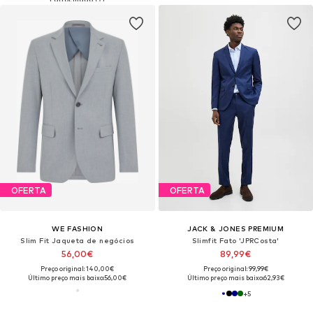
OFERTA
OFERTA
WE FASHION
JACK & JONES PREMIUM
Slim Fit Jaqueta de negócios
Slimfit Fato 'JPRCosta'
56,00€
89,99€
Preço original: 140,00€
Preço original: 99,99€
Último preço mais baixo:
56,00€
Último preço mais baixo:
62,93€
+
5