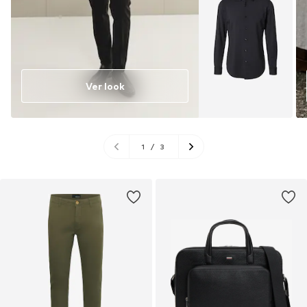
Ver look
1
/
3