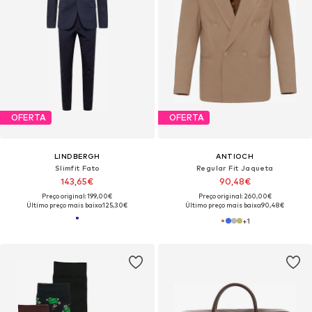
OFERTA
OFERTA
LINDBERGH
ANTIOCH
Slimfit Fato
Regular Fit Jaqueta
143,65€
90,48€
Preço original: 199,00€
Preço original: 260,00€
Último preço mais baixo:
125,30€
Último preço mais baixo:
90,48€
+
1