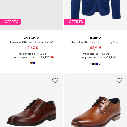
OFERTA
OFERTA
DUTCH'D
BLEND
Sapato Slip-on 'Atmos Aura'
Regular Fit Jaqueta 'Langford'
118,40€
62,91€
Preço original: 174,00€
Preço original: 79,90€
Último preço mais baixo:
124,53€
-5%
Último preço mais baixo:
48,93€
+
3