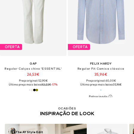
OFERTA
OFERTA
GAP
FELIX HARDY
Regular Calças chino 'ESSENTIAL'
Regular Fit Camisa clássica
26,53€
35,96€
Preço original: 52,90€
Preço original: 60,00€
Último preço mais baixo:
32,22€
-17%
Último preço mais baixo:
35,96€
OCASIÕES
INSPIRAÇÃO DE LOOK
The AY Style Edit