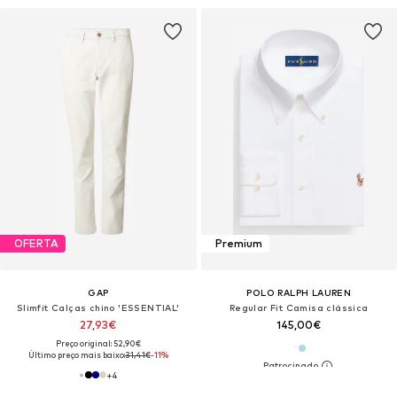
OFERTA
Premium
GAP
POLO RALPH LAUREN
Slimfit Calças chino 'ESSENTIAL'
Regular Fit Camisa clássica
27,93€
145,00€
Preço original: 52,90€
Último preço mais baixo:
31,41€
-11%
+
4