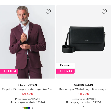
Premium
OFERTA
OFERTA
TEESHOPPEN
CALVIN KLEIN
Regular Fit Jaqueta de negócios ' The Original '
Messenger 'Metal Logo Messenger'
121,49€
111,20€
Preço original: 134,99€
Preço original: 139,00€
Último preço mais baixo:
101,24€
Último preço mais baixo:
79,90€
+
6