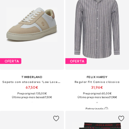
OFERTA
OFERTA
TIMBERLAND
FELIX HARDY
Sapato com atacadores 'Low Lace-Up Sneaker'
Regular Fit Camisa clássica
67,50€
31,96€
Preço original: 135,00€
Preço original: 60,00€
Último preço mais baixo:
67,50€
Último preço mais baixo:
31,96€