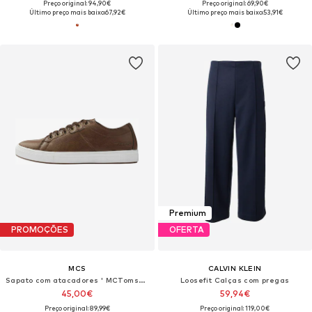
Preço original: 94,90€
Preço original: 69,90€
Último preço mais baixo:
67,92€
Último preço mais baixo:
53,91€
Premium
PROMOÇÕES
OFERTA
MCS
CALVIN KLEIN
Sapato com atacadores ' MCTomson '
Loosefit Calças com pregas
45,00€
59,94€
Preço original: 89,99€
Preço original: 119,00€