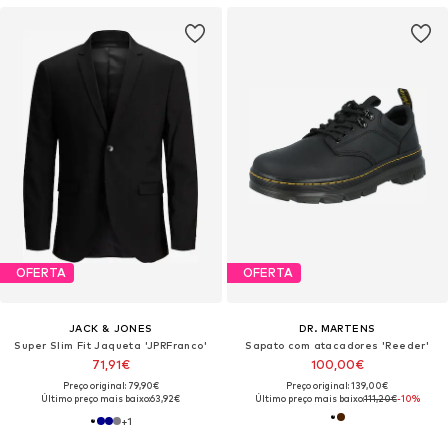
OFERTA
OFERTA
JACK & JONES
DR. MARTENS
Super Slim Fit Jaqueta 'JPRFranco'
Sapato com atacadores 'Reeder'
71,91€
100,00€
Preço original: 79,90€
Preço original: 139,00€
Último preço mais baixo:
63,92€
Último preço mais baixo:
111,20€
-10%
+
1