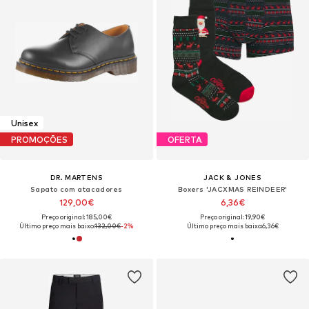
Unisex
PROMOÇÕES
OFERTA
DR. MARTENS
JACK & JONES
Sapato com atacadores
Boxers 'JACXMAS REINDEER'
129,00€
6,36€
Preço original: 185,00€
Preço original: 19,90€
Último preço mais baixo:
132,00€
-2%
Último preço mais baixo:
6,36€