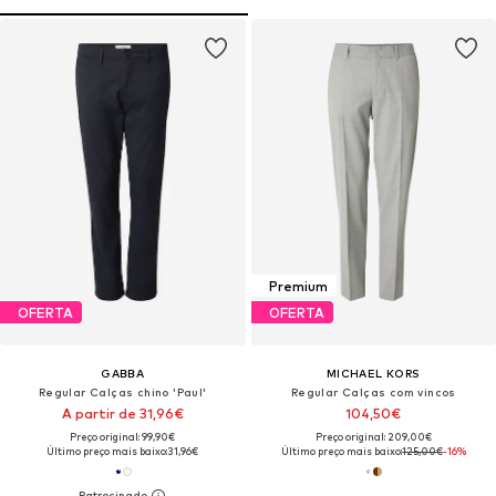
Premium
OFERTA
OFERTA
GABBA
MICHAEL KORS
Regular Calças chino 'Paul'
Regular Calças com vincos
A partir de 31,96€
104,50€
Preço original: 99,90€
Preço original: 209,00€
Último preço mais baixo:
31,96€
Último preço mais baixo:
125,00€
-16%