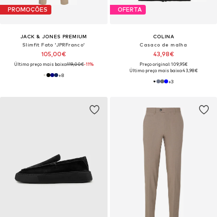
PROMOÇÕES
OFERTA
JACK & JONES PREMIUM
COLINA
Slimfit Fato 'JPRFranco'
Casaco de malha
105,00€
43,98€
Último preço mais baixo:
119,00€
-11%
Preço original: 109,95€
Último preço mais baixo:
43,98€
+
8
+
3