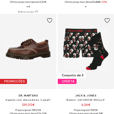
Último preço mais baixo:
40,50€
Último preço mais baixo:
74,93€
-20%
Conjunto de 3
PROMOÇÕES
OFERTA
DR. MARTENS
JACK & JONES
Sapato com atacadores 'Lowell'
Boxers 'JACSNOW SKULLS'
139,00€
6,36€
Preço original: 199,00€
Preço original: 19,90€
Último preço mais baixo:
134,10€
Último preço mais baixo:
6,36€