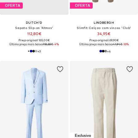
OFERTA
OFERTA
DUTCH'D
LINDBERGH
Sapato Slip-on 'Atmos'
Slimfit Calças com vincos 'Club'
112,80€
34,95€
Preço original: 165,00€
Preço original: 69,90€
Último preço mais baixo:
118,58€
-4%
Último preço mais baixo:
41,94€
-16%
+
3
+
4
Exclusivo