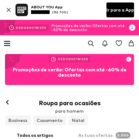
ABOUT YOU App
Ir para a App
(152 700)
Promoções de verão: Ofertas com até
03
D
03
H
01
M
30
S
-60% de desconto
03
D
03
H
01
M
30
S
Promoções de verão: Ofertas com até -60% de
desconto
Roupa para ocasiões
para homem
Business
Casamento
Natal
Todos os artigos
As tuas ofertas
5.006