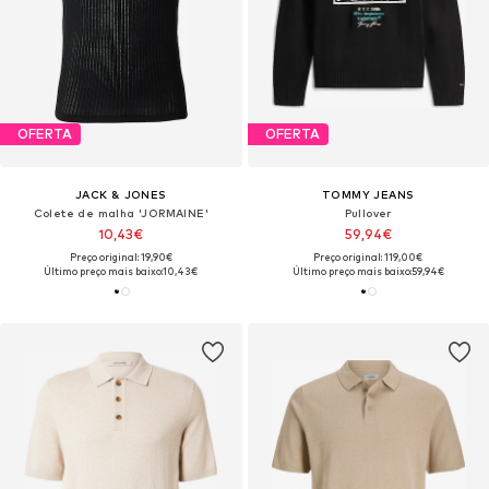
OFERTA
OFERTA
JACK & JONES
TOMMY JEANS
Colete de malha 'JORMAINE'
Pullover
10,43€
59,94€
Preço original: 19,90€
Preço original: 119,00€
Último preço mais baixo:
10,43€
Último preço mais baixo:
59,94€