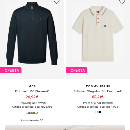
OFERTA
OFERTA
MCS
TOMMY JEANS
Pullover 'MCClement'
Pullover 'Regular Fit Textured'
26,99€
85,41€
Preço original: 79,99€
Preço original: 109,00€
Último preço mais baixo:
26,99€
Último preço mais baixo:
84,90€
+
2