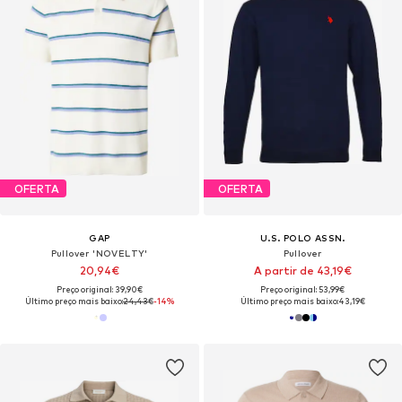
OFERTA
OFERTA
GAP
U.S. POLO ASSN.
Pullover 'NOVELTY'
Pullover
20,94€
A partir de 43,19€
Preço original: 39,90€
Preço original: 53,99€
Último preço mais baixo:
24,43€
-14%
Último preço mais baixo:
43,19€