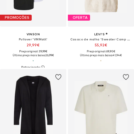
PROMOÇÕES
OFERTA
VINSON
LEVI'S ®
Pullover 'VMMatt'
Casaco de malha 'Sweater Camp Shirt'
29,99€
55,92€
Preço original: 39,99€
Preço original: 69,90€
Último preço mais baixo:
26,99€
Último preço mais baixo:
41,94€