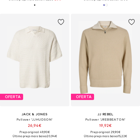
OFERTA
OFERTA
JACK & JONES
JJ REBEL
Pullover 'JJHUDSON'
Pullover 'JREBBEATON'
26,94€
19,92€
Preço original: 49,90€
Preço original: 29,90€
Último preço mais baixo:
20,94€
Último preço mais baixo:
15,22€