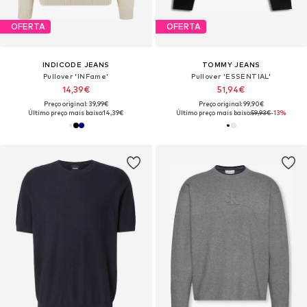
OFERTA
OFERTA
INDICODE JEANS
TOMMY JEANS
Pullover 'INFame'
Pullover 'ESSENTIAL'
14,39€
51,94€
Preço original: 39,99€
Preço original: 99,90€
Último preço mais baixo:
14,39€
Último preço mais baixo:
59,93€
-13%