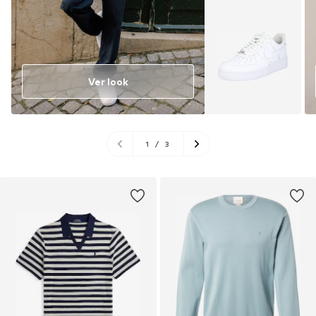
Ver look
1
/
3