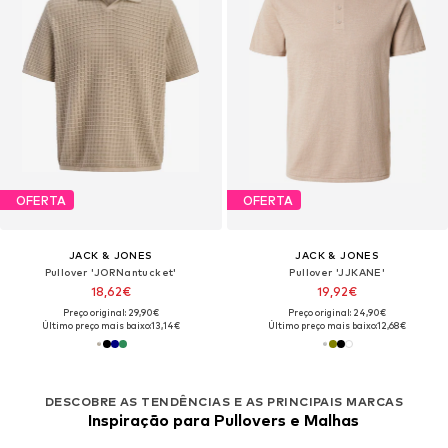
OFERTA
OFERTA
JACK & JONES
JACK & JONES
Pullover 'JORNantucket'
Pullover 'JJKANE'
18,62€
19,92€
Preço original: 29,90€
Preço original: 24,90€
Último preço mais baixo:
13,14€
Último preço mais baixo:
12,68€
DESCOBRE AS TENDÊNCIAS E AS PRINCIPAIS MARCAS
Inspiração para Pullovers e Malhas