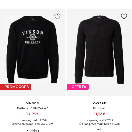
PROMOÇÕES
OFERTA
VINSON
G-STAR
Pullover ' VMToke '
Pullover
24,99€
31,96€
Preço original: 34,99€
Preço original: 99,90€
Último preço mais baixo:
22,49€
Último preço mais baixo:
31,96€
+
1