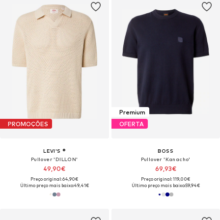
Premium
PROMOÇÕES
OFERTA
LEVI'S ®
BOSS
Pullover 'DILLON'
Pullover 'Kanacho'
49,90€
69,93€
Preço original: 64,90€
Preço original: 119,00€
Último preço mais baixo:
49,41€
Último preço mais baixo:
59,94€