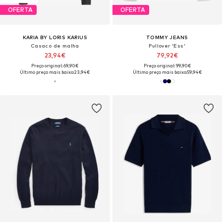
OFERTA
OFERTA
KARIA BY LORIS KARIUS
TOMMY JEANS
Casaco de malha
Pullover 'Ess'
23,94€
79,92€
Preço original: 69,90€
Preço original: 99,90€
Último preço mais baixo:
23,94€
Último preço mais baixo:
59,94€