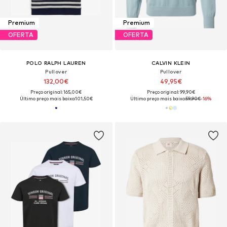
Premium
Premium
OFERTA
OFERTA
POLO RALPH LAUREN
CALVIN KLEIN
Pullover
Pullover
132,00€
49,95€
Preço original: 165,00€
Preço original: 99,90€
Último preço mais baixo:
101,50€
Último preço mais baixo:
59,90€
-16%