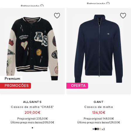
Premium
PROMOÇÕES
OFERTA
ALLSAINTS
GANT
Casaco de malha 'CHASE'
Casaco de malha
209,00€
134,10€
Preço original: 235,00€
Preço original: 149,00€
Último preço mais baixo:
209,00€
Último preço mais baixo:
129,00€
+
3