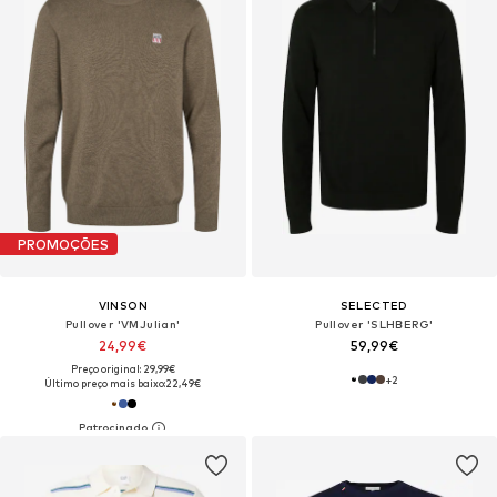
PROMOÇÕES
VINSON
SELECTED
Pullover 'VMJulian'
Pullover 'SLHBERG'
24,99€
59,99€
Preço original: 29,99€
+
2
Último preço mais baixo:
22,49€