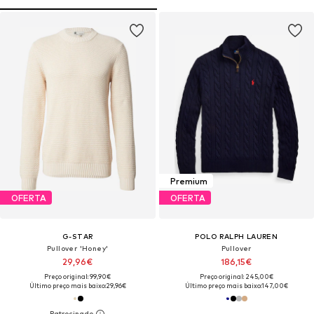
Premium
OFERTA
OFERTA
G-STAR
POLO RALPH LAUREN
Pullover 'Honey'
Pullover
29,96€
186,15€
Preço original: 99,90€
Preço original: 245,00€
Último preço mais baixo:
29,96€
Último preço mais baixo:
147,00€