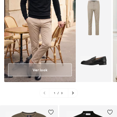
Ver look
1
/
3