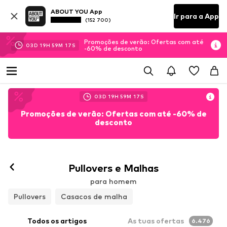
ABOUT YOU App
Ir para a App
(152 700)
Promoções de verão: Ofertas com até
03
D
19
H
59
M
14
S
-60% de desconto
03
D
19
H
59
M
14
S
Promoções de verão: Ofertas com até -60% de
desconto
Pullovers e Malhas
para homem
Pullovers
Casacos de malha
Todos os artigos
As tuas ofertas
6.476