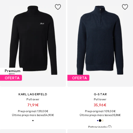
Premium
OFERTA
OFERTA
KARL LAGERFELD
G-STAR
Pullover
Pullover
71,91€
35,96€
Preço original: 139,00€
Preço original: 109,00€
Último preço mais baixo:
54,90€
Último preço mais baixo:
35,96€