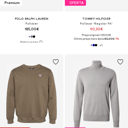
Premium
OFERTA
POLO RALPH LAUREN
TOMMY HILFIGER
Pullover
Pullover 'Regular Fit'
185,00€
90,30€
Preço original: 129,00€
Último preço mais baixo:
92,00€
-1%
+
1