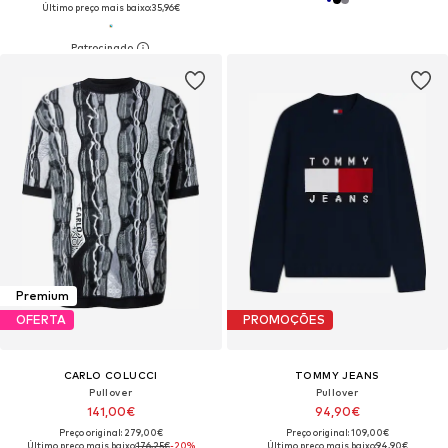
Último preço mais baixo:
35,96€
Premium
OFERTA
PROMOÇÕES
CARLO COLUCCI
TOMMY JEANS
Pullover
Pullover
141,00€
94,90€
Preço original: 279,00€
Preço original: 109,00€
Último preço mais baixo:
176,25€
-20%
Último preço mais baixo:
94,90€