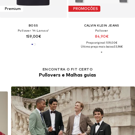
Premium
PROMOÇÕES
BOSS
CALVIN KLEIN JEANS
Pullover 'H-Laruso'
Pullover
159,00€
84,90€
Preço original: 109,00€
Último preço mais baixo:
33,96€
ENCONTRA O FIT CERTO
Pullovers e Malhas guias