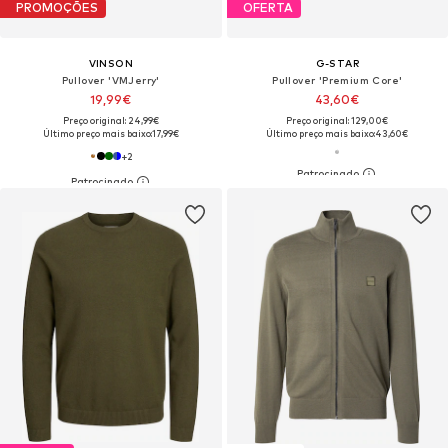
PROMOÇÕES
OFERTA
VINSON
G-STAR
Pullover 'VMJerry'
Pullover 'Premium Core'
19,99€
43,60€
Preço original: 24,99€
Preço original: 129,00€
Último preço mais baixo:
17,99€
Último preço mais baixo:
43,60€
+
2