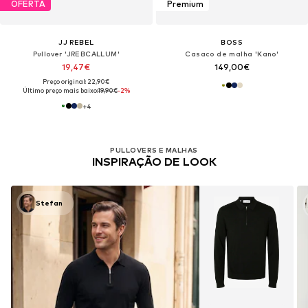
OFERTA
Premium
JJ REBEL
BOSS
Pullover 'JREBCALLUM'
Casaco de malha 'Kano'
19,47€
149,00€
Preço original: 22,90€
Último preço mais baixo:
19,90€
-2%
+
4
PULLOVERS E MALHAS
INSPIRAÇÃO DE LOOK
Stefan