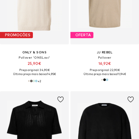
PROMOÇÕES
OFERTA
ONLY & SONS
JJ REBEL
Pullover 'ONSLoui'
Pullover
25,90€
16,92€
Preço original: 34,90€
Preço original: 22,90€
Último preço mais baixo:
14,95€
Último preço mais baixo:
11,94€
+
2