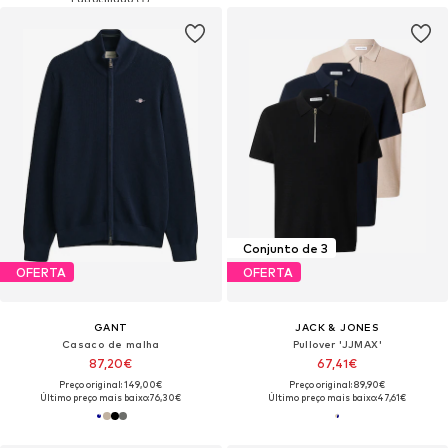
Conjunto de 3
OFERTA
OFERTA
GANT
JACK & JONES
Casaco de malha
Pullover 'JJMAX'
87,20€
67,41€
Preço original: 149,00€
Preço original: 89,90€
Último preço mais baixo:
76,30€
Último preço mais baixo:
47,61€