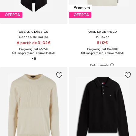
Premium
OFERTA
OFERTA
URBAN CLASSICS
KARL LAGERFELD
Casaco de malha
Pullover
A partir de 31,04€
81,12€
Preço original: 45,99€
Preço original: 169,00€
Último preço mais baixo:
31,04€
Último preço mais baixo:
76,05€