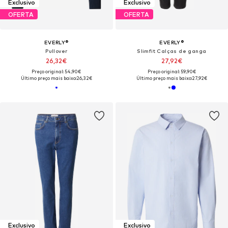
Exclusivo
Exclusivo
OFERTA
OFERTA
EVERLY®
EVERLY®
Pullover
Slimfit Calças de ganga
26,32€
27,92€
Preço original: 54,90€
Preço original: 59,90€
Último preço mais baixo:
26,32€
Último preço mais baixo:
27,92€
Exclusivo
Exclusivo