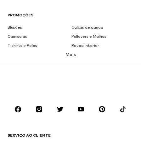
PROMOÇÕES
Blusões
Calças de ganga
Camisolas
Pullovers e Malhas
T-shirts e Polos
Roupa interior
Mais
Calças
Camisas
Sobretudos
Fatos e Blazers
Roupa de banho
Tamanhos grandes
Sapatos
Desporto
Acessórios
Premium
ROUPA
Novidades
Trending
T-shirts e Polos
Calças e Calções de ganga
SERVIÇO AO CLIENTE
Casacos
Camisolas