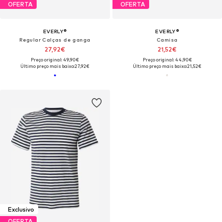
OFERTA
OFERTA
EVERLY®
EVERLY®
Regular Calças de ganga
Camisa
27,92€
21,52€
Preço original: 49,90€
Preço original: 44,90€
Último preço mais baixo:
27,92€
Último preço mais baixo:
21,52€
Exclusivo
OFERTA