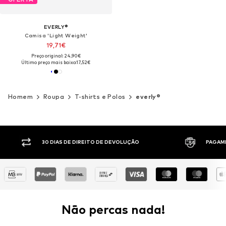
EVERLY®
Camisa 'Light Weight'
19,71€
Preço original: 24,90€
Último preço mais baixo:
17,52€
Homem
Roupa
T-shirts e Polos
everly®
30 DIAS DE DIREITO DE DEVOLUÇÃO
PAGAM
Não percas nada!