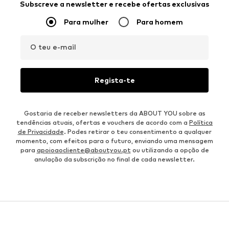
Subscreve a newsletter e recebe ofertas exclusivas
Para mulher
Para homem
O teu e-mail
Regista-te
Gostaria de receber newsletters da ABOUT YOU sobre as
tendências atuais, ofertas e vouchers de acordo com a
Política
de Privacidade
. Podes retirar o teu consentimento a qualquer
momento, com efeitos para o futuro, enviando uma mensagem
para
apoioaocliente@aboutyou.pt
ou utilizando a opção de
anulação da subscrição no final de cada newsletter.