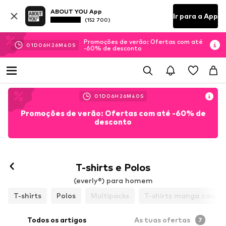
ABOUT YOU App
Ir para a App
(152 700)
Promoções de verão: Ofertas com até
01
D
06
H
26
M
39
S
-60% de desconto
01
D
06
H
26
M
39
S
Promoções de verão: Ofertas com até -60% de
desconto
T-shirts e Polos
(everly®) para homem
T-shirts
Polos
Multipacks
T-shirts manga cava
Todos os artigos
As tuas ofertas
7