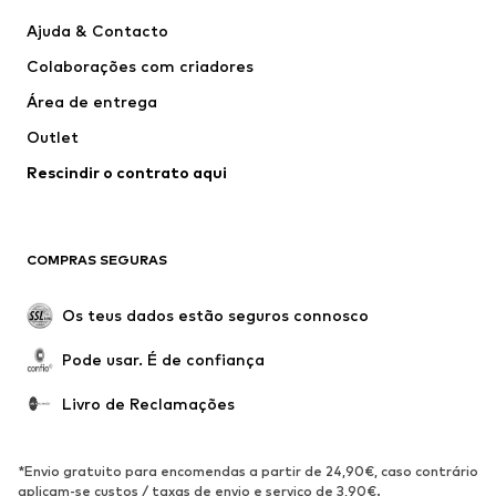
Calças e Calções
Camisas
Ajuda & Contacto
Roupa interior
Pullovers e Malhas
Colaborações com criadores
Fatos e Blazers
Sobretudos
Área de entrega
Roupa de banho
Tamanhos grandes
Outlet
Ocasiões
Exclusivo
Rescindir o contrato aqui
Upcycling
SAPATOS
COMPRAS SEGURAS
Novidades
Trending
Botas
Sapatilhas
Os teus dados estão seguros connosco
Sapatos
Sapatilhas de desporto
Pode usar. É de confiança
Sapatos abertos
Exclusivo
Livro de Reclamações
DESPORTO
Roupa desportiva
Tipos de desporto
*Envio gratuito para encomendas a partir de 24,90€, caso contrário
Sapatilhas de desporto
Mochilas e Sacos de desporto
aplicam-se custos / taxas de envio e serviço de 3,90€.