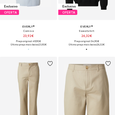
Exclusivo
Exclusivo
OFERTA
OFERTA
EVERLY®
EVERLY®
Camisa
Sweatshirt
23,92€
26,32€
Preço original: 49,90€
Preço original: 54,90€
Último preço mais baixo:
23,92€
Último preço mais baixo:
26,32€