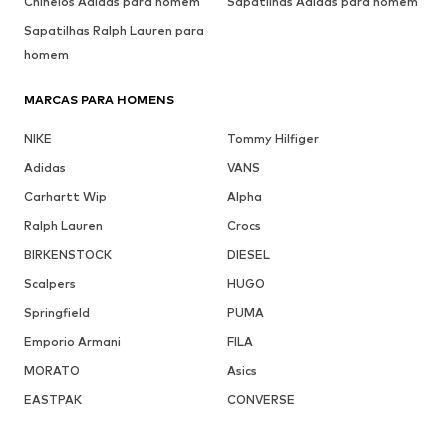
Chinelos Adidas para homem
Sapatilhas Adidas para homem
Sapatilhas Ralph Lauren para
homem
MARCAS PARA HOMENS
NIKE
Tommy Hilfiger
Adidas
VANS
Carhartt Wip
Alpha
Ralph Lauren
Crocs
BIRKENSTOCK
DIESEL
Scalpers
HUGO
Springfield
PUMA
Emporio Armani
FILA
MORATO
Asics
EASTPAK
CONVERSE