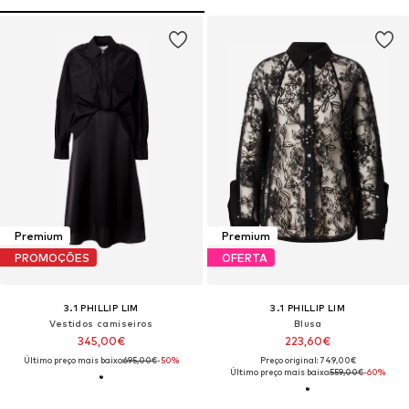
Premium
Premium
PROMOÇÕES
OFERTA
3.1 PHILLIP LIM
3.1 PHILLIP LIM
Vestidos camiseiros
Blusa
345,00€
223,60€
Último preço mais baixo:
695,00€
-50%
Preço original: 749,00€
Último preço mais baixo:
559,00€
-60%