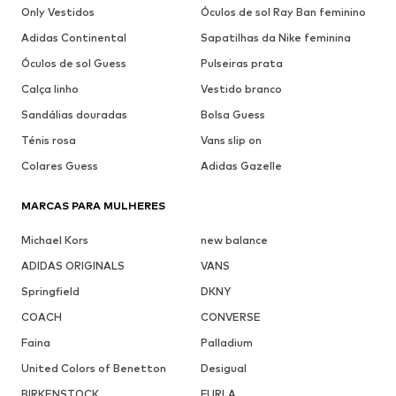
Only Vestidos
Óculos de sol Ray Ban feminino
Adidas Continental
Sapatilhas da Nike feminina
Óculos de sol Guess
Pulseiras prata
Calça linho
Vestido branco
Sandálias douradas
Bolsa Guess
Ténis rosa
Vans slip on
Colares Guess
Adidas Gazelle
MARCAS PARA MULHERES
Michael Kors
new balance
ADIDAS ORIGINALS
VANS
Springfield
DKNY
COACH
CONVERSE
Faina
Palladium
United Colors of Benetton
Desigual
BIRKENSTOCK
FURLA