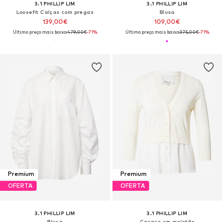
3.1 PHILLIP LIM
3.1 PHILLIP LIM
Loosefit Calças com pregas
Blusa
139,00€
109,00€
Último preço mais baixo:
479,00€
-71%
Último preço mais baixo:
375,00€
-71%
Premium
Premium
OFERTA
OFERTA
3.1 PHILLIP LIM
3.1 PHILLIP LIM
Blusa
Casaco em moletão