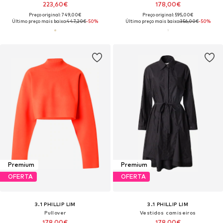
223,60€
178,00€
Preço original: 749,00€
Preço original: 595,00€
Último preço mais baixo:
447,20€
-50%
Último preço mais baixo:
356,00€
-50%
Premium
Premium
OFERTA
OFERTA
3.1 PHILLIP LIM
3.1 PHILLIP LIM
Pullover
Vestidos camiseiros
178,00€
178,00€