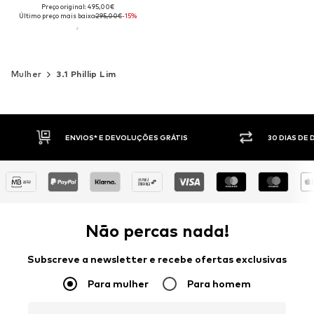
Preço original: 495,00€
Último preço mais baixo:
295,00€
-15%
Mulher
3.1 Phillip Lim
30 DIAS DE DIREITO DE DEVOLUÇÃO
PAGAM
Não percas nada!
Subscreve a newsletter e recebe ofertas exclusivas
Para mulher
Para homem