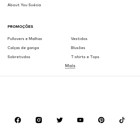
About You Suécia
PROMOÇÕES
Pullovers e Malhas
Vestidos
Calças de ganga
Blusões
Sobretudos
T-shirts e Tops
Mais
Calças
Roupa interior
Saias
Blusas e Túnicas
Camisolas
Blazers
Roupa de banho
Macacões
Tamanhos grandes
Roupa de maternidade
Sapatos
Desporto
Acessórios
Premium
ROUPA