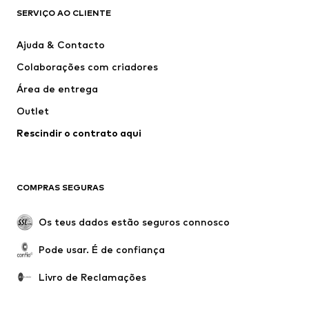
SERVIÇO AO CLIENTE
Novidades
Trending
Vestidos
Calças e Calções de ganga
Ajuda & Contacto
T-shirts e Tops
Calças e Calções
Colaborações com criadores
Casacos
Pullovers e Malhas
Área de entrega
Roupa interior
Blusas e Túnicas
Outlet
Sobretudos
Saias
Rescindir o contrato aqui
Roupa de banho
Sweatshirts e Hoodies
Blazers e coletes
Macacões
Tamanhos grandes
Maternidade
COMPRAS SEGURAS
Ocasiões
Exclusivo
Upcycling
Os teus dados estão seguros connosco
SAPATOS
Pode usar. É de confiança
Novidades
Trending
Livro de Reclamações
Sapatilhas
Botins