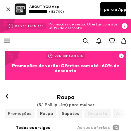
ABOUT YOU App
Ir para a App
(152 700)
Promoções de verão: Ofertas com até
03
D
16
H
50
M
40
S
-60% de desconto
03
D
16
H
50
M
40
S
Promoções de verão: Ofertas com até -60% de
desconto
Roupa
(3.1 Phillip Lim) para mulher
Promoções
Roupa
Sapatos
Desporto
Acessó
Todos os artigos
As tuas ofertas
12