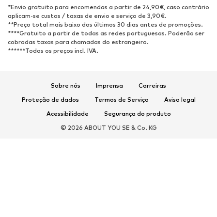
Sapatos Clássicos e Saltos
Botas
*Envio gratuito para encomendas a partir de 24,90€, caso contrário
altos
aplicam-se custos / taxas de envio e serviço de 3,90€.
**Preço total mais baixo dos últimos 30 dias antes de promoções.
Sandálias
Sapatos baixos
****Gratuito a partir de todas as redes portuguesas. Poderão ser
cobradas taxas para chamadas do estrangeiro.
Sapatilhas de desporto
Sabrinas
******Todos os preços incl. IVA.
Sapatos abertos
Pantufas
Exclusivo
Sobre nós
Imprensa
Carreiras
DESPORTO
Proteção de dados
Termos de Serviço
Aviso legal
Roupa desportiva
Tipos de desporto
Acessibilidade
Segurança do produto
Sapatilhas de desporto
Mochilas e Sacos de desporto
© 2026 ABOUT YOU SE & Co. KG
Acessórios de desporto
ACESSÓRIOS
Novidades
Malas e Mochilas
Bijuteria
Cachecóis e Lenços
Chapéus e Gorros
Cintos