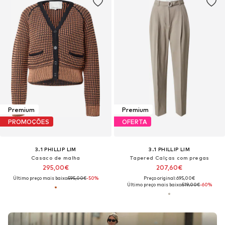
Premium
Premium
PROMOÇÕES
OFERTA
3.1 PHILLIP LIM
3.1 PHILLIP LIM
Casaco de malha
Tapered Calças com pregas
295,00€
207,60€
Último preço mais baixo:
595,00€
-50%
Preço original: 695,00€
Último preço mais baixo:
519,00€
-60%