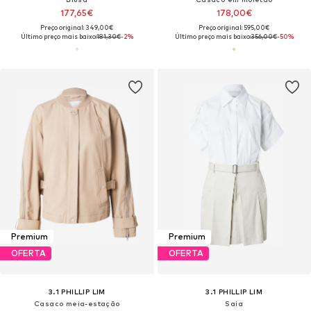
177,65€
178,00€
Preço original: 349,00€
Preço original: 595,00€
Último preço mais baixo:
181,30€
-2%
Último preço mais baixo:
356,00€
-50%
Premium
Premium
OFERTA
OFERTA
3.1 PHILLIP LIM
3.1 PHILLIP LIM
Casaco meia-estação
Saia