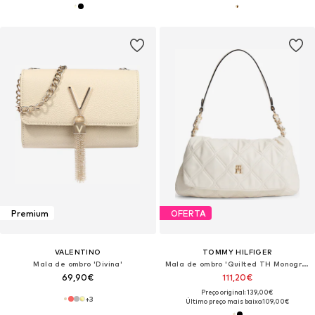
Premium
OFERTA
VALENTINO
TOMMY HILFIGER
Mala de ombro 'Divina'
Mala de ombro 'Quilted TH Monogram Shoulder'
69,90€
111,20€
Preço original: 139,00€
+
3
Último preço mais baixo:
109,00€