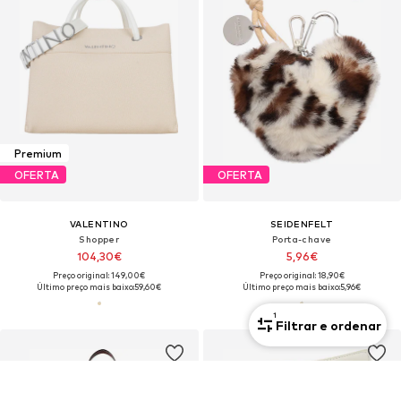
Premium
OFERTA
OFERTA
VALENTINO
SEIDENFELT
Shopper
Porta-chave
104,30€
5,96€
Preço original: 149,00€
Preço original: 18,90€
Último preço mais baixo:
59,60€
Último preço mais baixo:
5,96€
1
Filtrar e ordenar