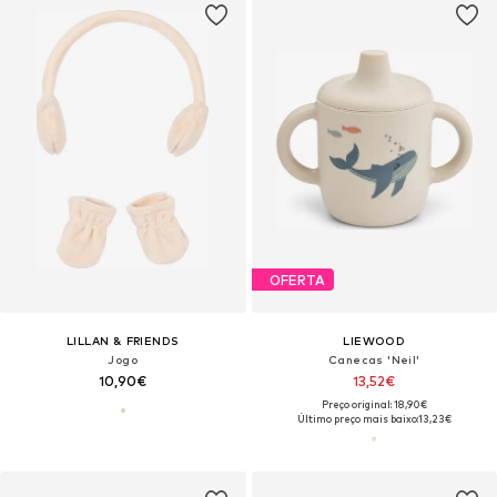
OFERTA
LILLAN & FRIENDS
LIEWOOD
Jogo
Canecas 'Neil'
10,90€
13,52€
Preço original: 18,90€
Último preço mais baixo:
13,23€