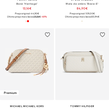
Boné 'Heritage'
Mala de ombro 'Bovie-E'
13,16€
84,90€
Preço original: 44,90€
Preço original: 109,00€
Último preço mais baixo:
25,56€
-48%
Último preço mais baixo:
50,94€
Premium
MICHAEL MICHAEL KORS
TOMMY HILFIGER