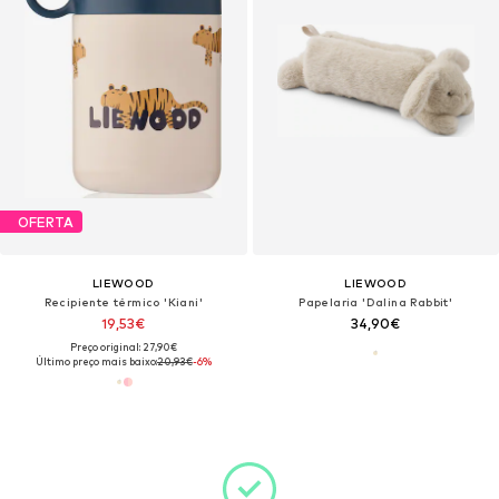
OFERTA
LIEWOOD
LIEWOOD
Recipiente térmico 'Kiani'
Papelaria 'Dalina Rabbit'
19,53€
34,90€
Preço original: 27,90€
Último preço mais baixo:
20,93€
-6%