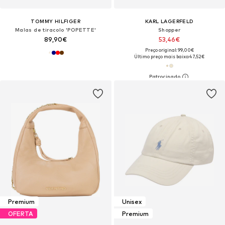
TOMMY HILFIGER
KARL LAGERFELD
Malas de tiracolo 'POPETTE'
Shopper
89,90€
53,46€
Preço original: 99,00€
Último preço mais baixo:
47,52€
Premium
Unisex
OFERTA
Premium