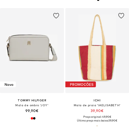
Novo
PROMOÇÕES
TOMMY HILFIGER
ICHI
Mala de ombro 'JOY'
Mala de praia 'IAELISABETH'
99,90€
39,90€
Preço original: 49,90€
Último preço mais baixo:
39,90€