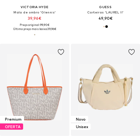
VICTORIA HYDE
GUESS
Mala de ombro 'Glennis'
Carteiras 'LAUREL II'
39,96€
49,90€
Preço original: 99,90€
Último preço mais baixo:
39,96€
Premium
Novo
OFERTA
Unisex