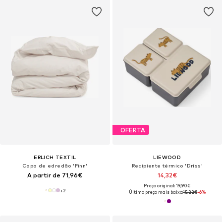
OFERTA
ERLICH TEXTIL
LIEWOOD
Capa de edredão 'Finn'
Recipiente térmico 'Driss'
A partir de 71,96€
14,32€
Preço original: 19,90€
+
2
Último preço mais baixo:
15,22€
-6%