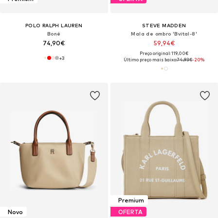
POLO RALPH LAUREN
STEVE MADDEN
Boné
Mala de ombro 'Bvital-8'
74,90€
59,94€
Preço original: 119,00€
+
3
Último preço mais baixo:
74,93€
-20%
Premium
Novo
OFERTA