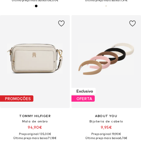
Último preço mais baixo:
108,00€
Último preço mais baixo:
17,91€
Exclusivo
PROMOÇÕES
OFERTA
TOMMY HILFIGER
ABOUT YOU
Mala de ombro
Bijuteria de cabelo
94,90€
9,95€
Preço original: 135,00€
Preço original: 19,90€
Último preço mais baixo:
71,18€
Último preço mais baixo:
6,76€