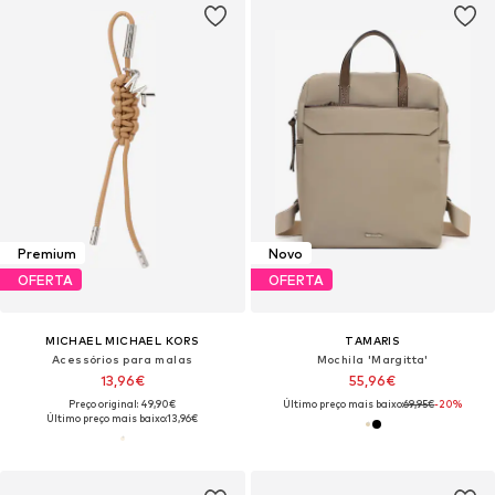
Premium
Novo
OFERTA
OFERTA
MICHAEL MICHAEL KORS
TAMARIS
Acessórios para malas
Mochila 'Margitta'
13,96€
55,96€
Preço original: 49,90€
Último preço mais baixo:
69,95€
-20%
Último preço mais baixo:
13,96€