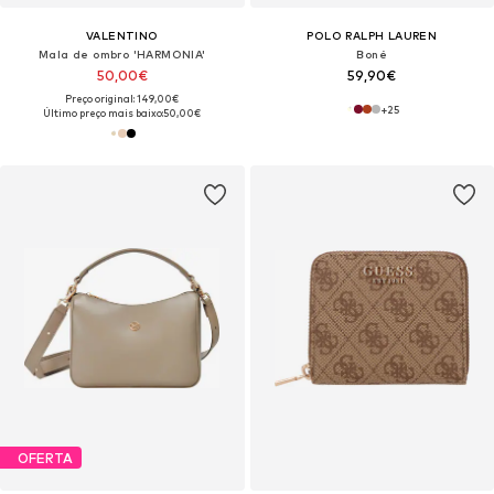
VALENTINO
POLO RALPH LAUREN
Mala de ombro 'HARMONIA'
Boné
50,00€
59,90€
Preço original: 149,00€
+
25
Último preço mais baixo:
50,00€
OFERTA