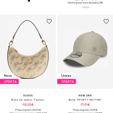
Último preço mais baixo:
63,25€
Novo
Unisex
OFERTA
OFERTA
GUESS
NEW ERA
Mala de ombro 'Tasmin'
Boné '9FORTY NEYYAN'
113,05€
17,91€
Preço original: 135,00€
Preço original: 22,90€