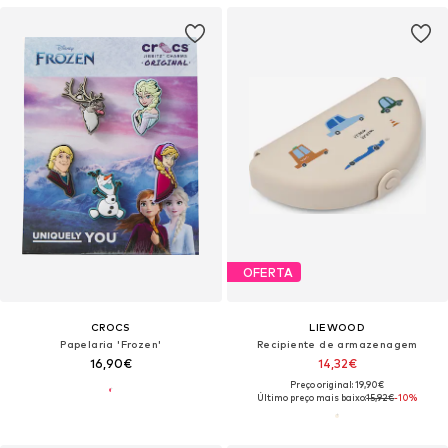
OFERTA
CROCS
LIEWOOD
Papelaria 'Frozen'
Recipiente de armazenagem
16,90€
14,32€
Preço original: 19,90€
Último preço mais baixo:
15,92€
-10%