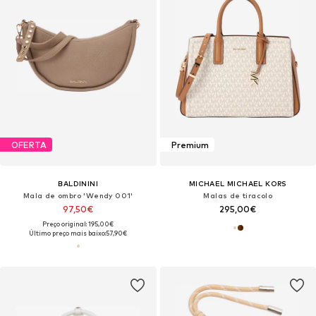
OFERTA
Premium
BALDININI
MICHAEL MICHAEL KORS
Mala de ombro 'Wendy 001'
Malas de tiracolo
97,50€
295,00€
Preço original: 195,00€
Último preço mais baixo:
57,90€