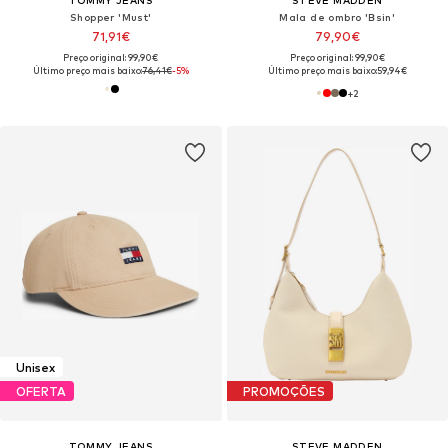
TOMMY JEANS
STEVE MADDEN
Shopper 'Must'
Mala de ombro 'Bsin'
71,91€
79,90€
Preço original: 99,90€
Preço original: 99,90€
Último preço mais baixo:
76,41€
-5%
Último preço mais baixo:
59,94€
+
2
Unisex
OFERTA
PROMOÇÕES
TOMMY JEANS
STEVE MADDEN