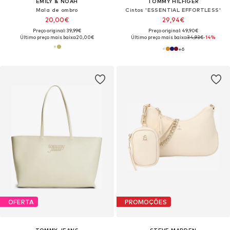
EMILY & NOAH
TOMMY HILFIGER
Mala de ombro
Cintos 'ESSENTIAL EFFORTLESS'
20,00€
29,94€
Preço original: 39,99€
Preço original: 49,90€
Último preço mais baixo:
20,00€
Último preço mais baixo:
34,93€
-14%
+
6
OFERTA
PROMOÇÕES