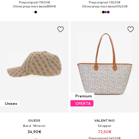
Preço original: 119,00€
Preço original: 135,00€
Último preço mais baixo:
59,94€
Último preço mais baixo:
105,00€
Premium
Unisex
OFERTA
GUESS
VALENTINO
Boné 'Milano'
Shopper
34,90€
72,50€
Preço original: 145,00€