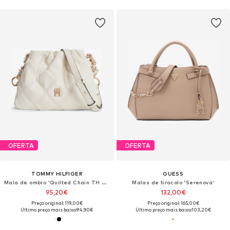
OFERTA
OFERTA
TOMMY HILFIGER
GUESS
Mala de ombro 'Quilted Chain TH Monogram'
Malas de tiracolo 'Serenova'
95,20€
132,00€
Preço original: 119,00€
Preço original: 165,00€
Último preço mais baixo:
94,90€
Último preço mais baixo:
103,20€