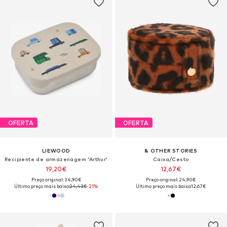
OFERTA
OFERTA
LIEWOOD
& OTHER STORIES
Recipiente de armazenagem 'Arthur'
Caixa/Cesto
19,20€
12,67€
Preço original: 34,90€
Preço original: 24,90€
Último preço mais baixo:
24,43€
-21%
Último preço mais baixo:
12,67€