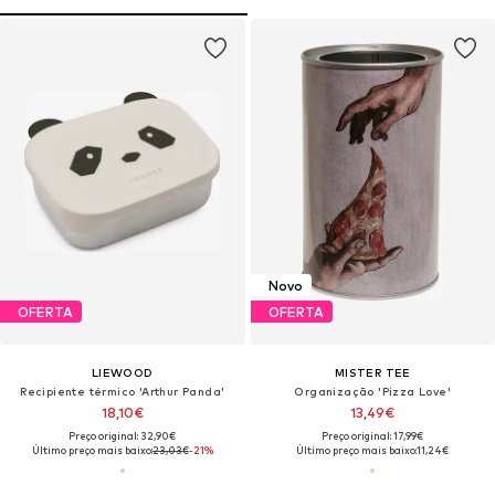
Novo
OFERTA
OFERTA
LIEWOOD
MISTER TEE
Recipiente térmico 'Arthur Panda'
Organização 'Pizza Love'
18,10€
13,49€
Preço original: 32,90€
Preço original: 17,99€
Último preço mais baixo:
23,03€
-21%
Último preço mais baixo:
11,24€