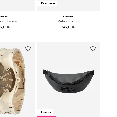
Premium
IESEL
DIESEL
s analógicos
Mala de ombro
99,00€
249,00€
poníveis: One Size
Tamanhos disponíveis: One Size
ar ao cesto
Adicionar ao cesto
Unisex