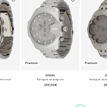
Premium
Premium
DIESEL
D
ercurial'
Relógios analógicos
Relógios ana
299,00€
2
 One Size
Tamanhos disponíveis: One Size
Tamanhos dis
esto
Adicionar ao cesto
Adicion