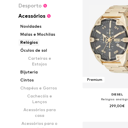
Desporto
Acessórios
Novidades
Malas e Mochilas
Relógios
Óculos de sol
Carteiras e
Estojos
Bijuteria
Cintos
Premium
Chapéus e Gorros
DIESEL
Cachecóis e
Relógios analóg
Lenços
299,00€
Acessórios para
casa
Tamanhos disponíveis:
Acessórios para o
Adicionar ao c