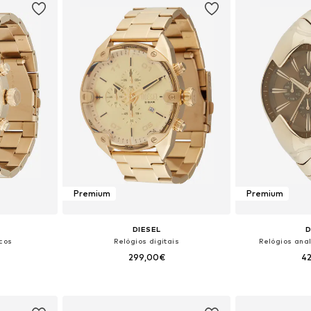
Premium
Premium
DIESEL
D
icos
Relógios digitais
Relógios anal
299,00€
4
 One Size
Tamanhos disponíveis: One Size
Tamanhos dis
esto
Adicionar ao cesto
Adicion