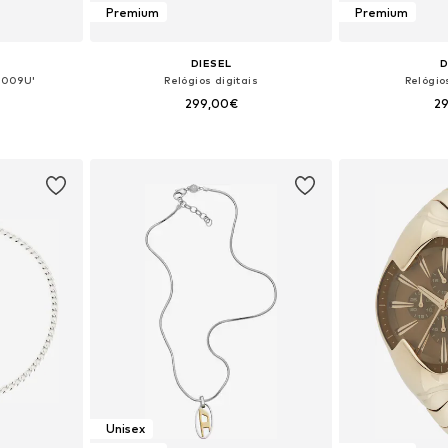
Premium
Premium
DIESEL
D
2009U'
Relógios digitais
Relógio
299,00€
2
 One Size
Tamanhos disponíveis: One Size
Tamanhos dis
esto
Adicionar ao cesto
Adicion
Unisex