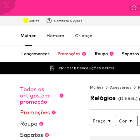
Outlet
Contacto & Ajuda
Mulher
Homem
Criança
Lançamentos
Promoções
Roupa
Sapatos
ENVIOS* E DEVOLUÇÕES GRÁTIS
Mulher
Acessórios
Todos os
artigos em
Relógios
(DIESEL) 
promoção
Promoções
Preço
Cor
Roupa
Sapatos