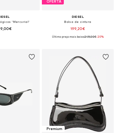
OFERTA
IESEL
DIESEL
ógicos 'Mercurial'
Bolsa de cintura
29,00€
199,20€
Último preço mais baixo:
249,00€
-20%
poníveis: One Size
Tamanhos disponíveis: One Size
ar ao cesto
Adicionar ao cesto
Premium