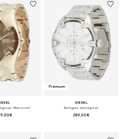
Premium
IESEL
DIESEL
ógicos 'Mercurial'
Relógios analógicos
29,00€
289,00€
poníveis: One Size
Tamanhos disponíveis: One Size
ar ao cesto
Adicionar ao cesto