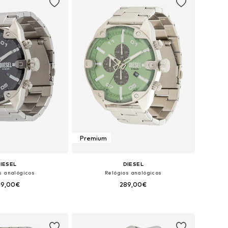
Premium
IESEL
DIESEL
s analógicos
Relógios analógicos
89,00€
289,00€
poníveis: One Size
Tamanhos disponíveis: One Size
ar ao cesto
Adicionar ao cesto