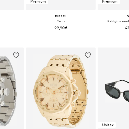
Premium
Premium
DIESEL
D
Colar
Relógios anal
99,90€
4
 One Size
Tamanhos disponíveis: One Size
Tamanhos dis
esto
Adicionar ao cesto
Adicion
Unisex