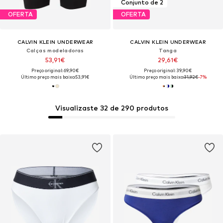
Conjunto de 2
OFERTA
OFERTA
CALVIN KLEIN UNDERWEAR
CALVIN KLEIN UNDERWEAR
Calças modeladoras
Tanga
53,91€
29,61€
Preço original: 69,90€
Preço original: 39,90€
Último preço mais baixo:
53,91€
Último preço mais baixo:
31,92€
-7%
Visualizaste 32 de 290 produtos