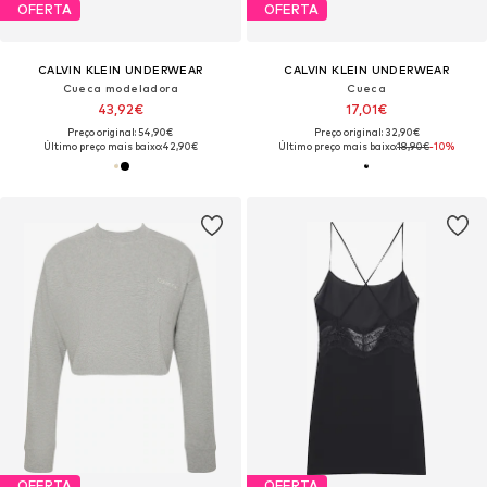
OFERTA
OFERTA
CALVIN KLEIN UNDERWEAR
CALVIN KLEIN UNDERWEAR
Cueca modeladora
Cueca
43,92€
17,01€
Preço original: 54,90€
Preço original: 32,90€
Último preço mais baixo:
42,90€
Último preço mais baixo:
18,90€
-10%
OFERTA
OFERTA