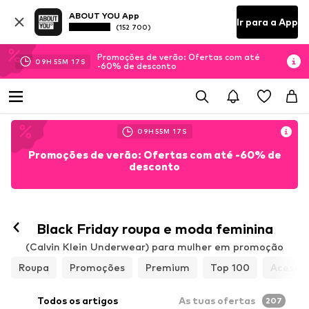
ABOUT YOU App
Ir para a App
(152 700)
Promoções de verão: Ofertas com até
09
H
55
M
15
S
-60% de desconto
09
H
55
M
15
S
Promoções de verão: Ofertas com até -60% de
desconto
Seguir
Black Friday roupa e moda feminina
(Calvin Klein Underwear) para mulher em promoção
Roupa
Promoções
Premium
Top 100
Acessór
Todos os artigos
As tuas ofertas
207