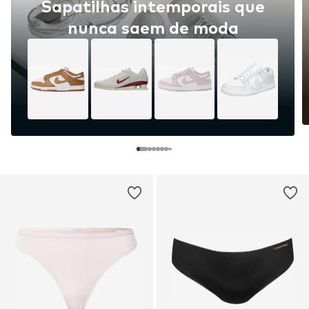
Sapatilhas intemporais que
nunca saem de moda