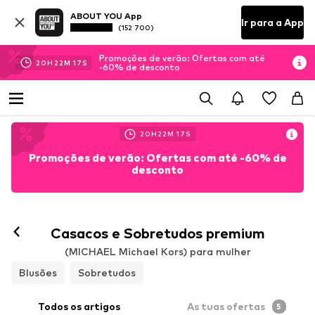
ABOUT YOU App
Ir para a App
(152 700)
Promoções de verão: Ofertas com até
20
H
22
M
15
S
-60% de desconto
20
H
22
M
15
S
Promoções de verão: Ofertas com até -60% de
desconto
Casacos e Sobretudos premium
(MICHAEL Michael Kors) para mulher
Blusões
Sobretudos
Todos os artigos
As tuas ofertas
5