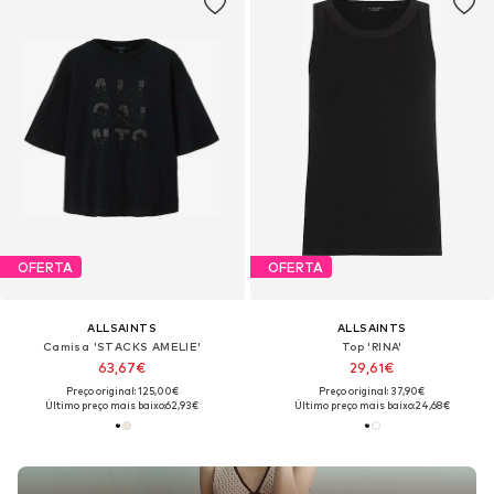
OFERTA
OFERTA
ALLSAINTS
ALLSAINTS
Camisa 'STACKS AMELIE'
Top 'RINA'
63,67€
29,61€
Preço original: 125,00€
Preço original: 37,90€
Último preço mais baixo:
62,93€
Último preço mais baixo:
24,68€