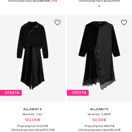
Último preço mais baixo:
197,10€
-24%
Último preço mais baixo:
29,90€
OFERTA
OFERTA
ALLSAINTS
ALLSAINTS
Vestido 'Jax'
Vestido 'LANA'
102,00€
50,00€
Preço original: 345,00€
Preço original: 169,00€
Último preço mais baixo:
102,00€
Último preço mais baixo:
50,00€