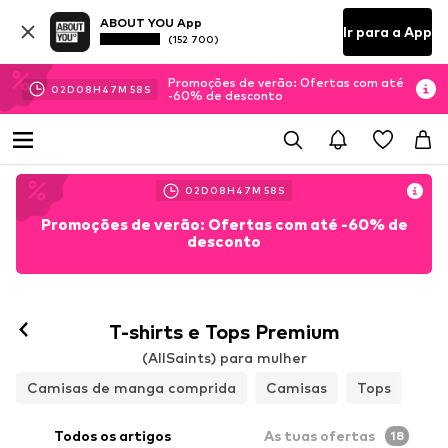
ABOUT YOU App
Ir para a App
(152 700)
Promoções de verão: Ofertas com até
02
D
08
H
47
M
56
S
-60% de desconto
02
D
08
H
47
M
56
S
Promoções de verão: Ofertas com até -60% de
desconto
T-shirts e Tops Premium
(AllSaints) para mulher
Camisas de manga comprida
Camisas
Tops
Todos os artigos
As tuas ofertas
18