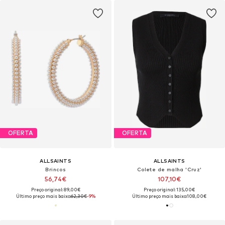
OFERTA
OFERTA
ALLSAINTS
ALLSAINTS
Brincos
Colete de malha 'Cruz'
56,74€
107,10€
Preço original: 89,00€
Preço original: 135,00€
Último preço mais baixo:
62,30€
-9%
Último preço mais baixo:
108,00€