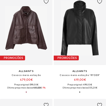
PROMOÇÕES
PROMOÇÕES
ALLSAINTS
ALLSAINTS
Casaco meia-estação
Casaco meia-estação 'RYDER'
479,00€
419,00€
Preço original: 599,00€
Preço original: 499,00€
Último preço mais baixo:
483,55€
-1%
Último preço mais baixo:
335,20€