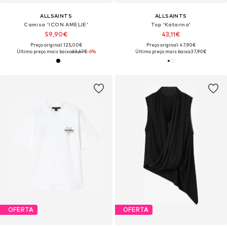
ALLSAINTS
ALLSAINTS
Camisa 'ICON AMELIE'
Top 'Katarina'
59,90€
43,11€
Preço original: 125,00€
Preço original: 47,90€
Último preço mais baixo:
63,67€
-6%
Último preço mais baixo:
37,90€
OFERTA
OFERTA