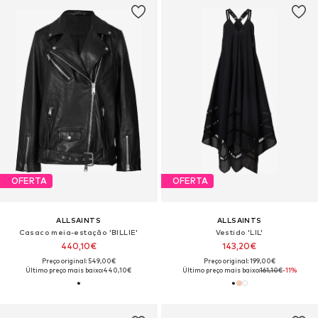
OFERTA
OFERTA
ALLSAINTS
ALLSAINTS
Casaco meia-estação 'BILLIE'
Vestido 'LIL'
440,10€
143,20€
Preço original: 549,00€
Preço original: 199,00€
Último preço mais baixo:
440,10€
Último preço mais baixo:
161,10€
-11%