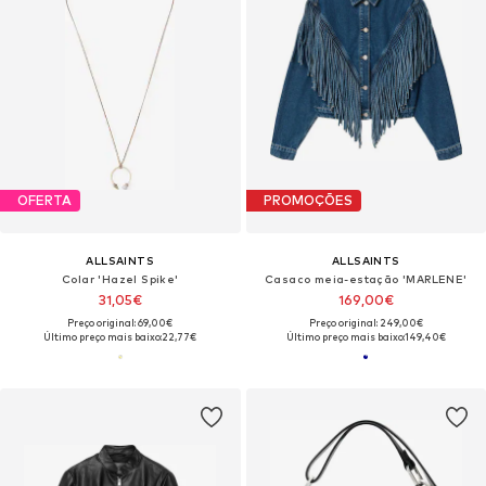
OFERTA
PROMOÇÕES
ALLSAINTS
ALLSAINTS
Colar 'Hazel Spike'
Casaco meia-estação 'MARLENE'
31,05€
169,00€
Preço original: 69,00€
Preço original: 249,00€
Último preço mais baixo:
22,77€
Último preço mais baixo:
149,40€