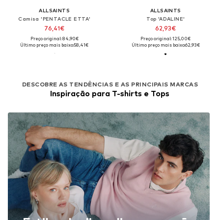
ALLSAINTS
ALLSAINTS
Camisa 'PENTACLE ETTA'
Top 'ADALINE'
76,41€
62,93€
Preço original: 84,90€
Preço original: 125,00€
Último preço mais baixo:
58,41€
Último preço mais baixo:
62,93€
DESCOBRE AS TENDÊNCIAS E AS PRINCIPAIS MARCAS
Inspiração para T-shirts e Tops