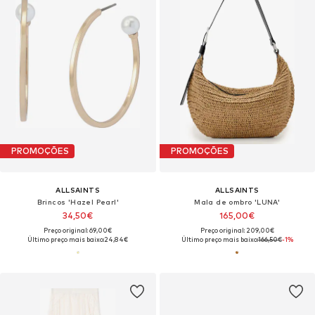
PROMOÇÕES
PROMOÇÕES
ALLSAINTS
ALLSAINTS
Brincos 'Hazel Pearl'
Mala de ombro 'LUNA'
34,50€
165,00€
Preço original: 69,00€
Preço original: 209,00€
Último preço mais baixo:
24,84€
Último preço mais baixo:
166,50€
-1%