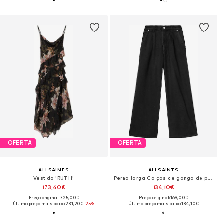
OFERTA
OFERTA
ALLSAINTS
ALLSAINTS
Vestido 'RUTH'
Perna larga Calças de ganga de pregas 'HAZE'
173,40€
134,10€
Preço original: 325,00€
Preço original: 169,00€
Último preço mais baixo:
231,20€
-25%
Último preço mais baixo:
134,10€