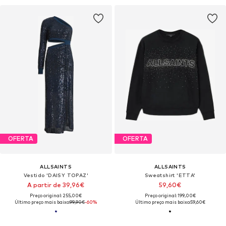
OFERTA
OFERTA
ALLSAINTS
ALLSAINTS
Vestido 'DAISY TOPAZ'
Sweatshirt 'ETTA'
A partir de 39,96€
59,60€
Preço original: 255,00€
Preço original: 199,00€
Último preço mais baixo:
99,90€
-60%
Último preço mais baixo:
59,60€