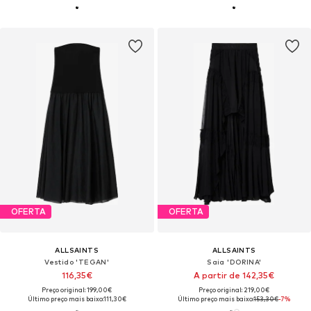
OFERTA
OFERTA
ALLSAINTS
ALLSAINTS
Vestido 'TEGAN'
Saia 'DORINA'
116,35€
A partir de 142,35€
Preço original: 199,00€
Preço original: 219,00€
Último preço mais baixo:
111,30€
Último preço mais baixo:
153,30€
-7%