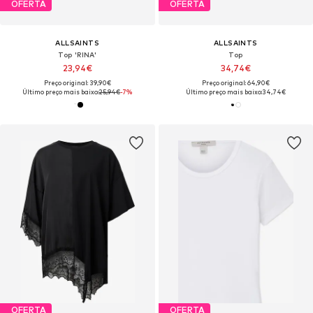
OFERTA
OFERTA
ALLSAINTS
ALLSAINTS
Top 'RINA'
Top
23,94€
34,74€
Preço original: 39,90€
Preço original: 64,90€
Último preço mais baixo:
25,94€
-7%
Último preço mais baixo:
34,74€
OFERTA
OFERTA