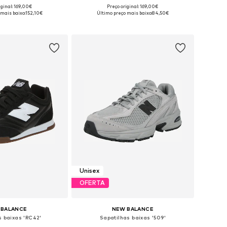
+
6
+
4
iginal: 169,00€
Preço original: 169,00€
m vários tamanhos
Disponível em vários tamanhos
 mais baixo:
152,10€
Último preço mais baixo:
84,50€
ar ao cesto
Adicionar ao cesto
Unisex
OFERTA
 BALANCE
NEW BALANCE
s baixas 'RC42'
Sapatilhas baixas '509'