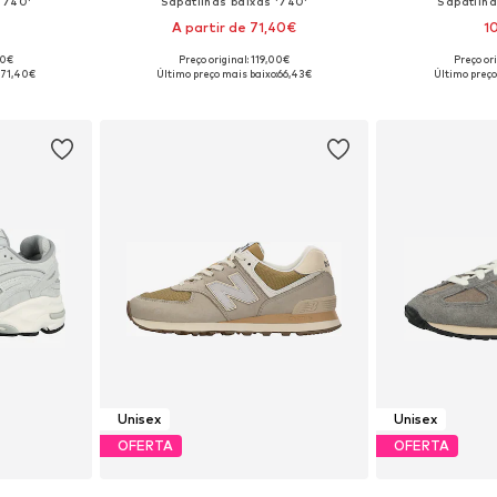
'740'
Sapatilhas baixas '740'
Sapatilha
A partir de 71,40€
1
+
19
00€
Preço original: 119,00€
Preço or
tamanhos
Disponível em vários tamanhos
Disponível e
:
71,40€
Último preço mais baixo:
66,43€
Último preço
esto
Adicionar ao cesto
Adicion
Unisex
Unisex
OFERTA
OFERTA