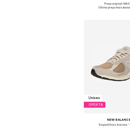
+
4
Preço original: 169,
Disponível em vários 
Último preço mais baixo:
Adicionar ao c
Unisex
OFERTA
NEW BALANC
Sapatilhas baixas 