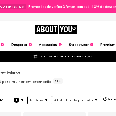
Promoções de verão: Ofertas com até -60% de desco
02
D
16
H
12
M
50
S
ABOUT
YOU
Desporto
Acessórios
Streetwear
Premium
30 DIAS DE DIREITO DE DEVOLUÇÃO
new balance
) para mulher em promoção
546
Rep
Marca
Padrão
Atributos do produto
1