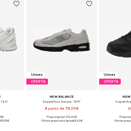
Unisex
Unisex
OFERTA
OFERTA
E
NEW BALANCE
NEW
'740'
Sapatilhas baixas '509'
Sapatilha
A partir de 78,00€
6
+
1
00€
Preço original: 130,00€
Preço or
tamanhos
Disponível em vários tamanhos
Disponível e
:
59,50€
Último preço mais baixo:
65,40€
Último preço
esto
Adicionar ao cesto
Adicion