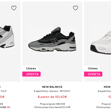
Unisex
Unisex
OFERTA
OFERTA
E
NEW BALANCE
NEW
'740'
Sapatilhas baixas 'M1000'
Sapatilha
20€
A partir de 101,40€
1
+
6
00€
Preço original: 169,00€
Preço or
tamanhos
Disponível em vários tamanhos
Disponível e
01,15€
-5%
Último preço mais baixo:
101,40€
Último preço 