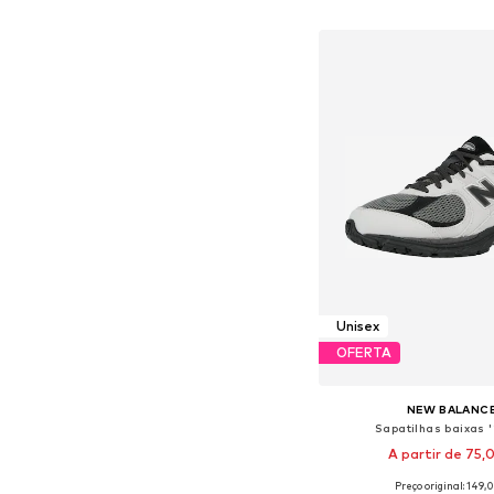
Adicionar ao c
Unisex
OFERTA
NEW BALANC
Sapatilhas baixas 
A partir de 75
+
2
Preço original: 149,
Disponível em vários 