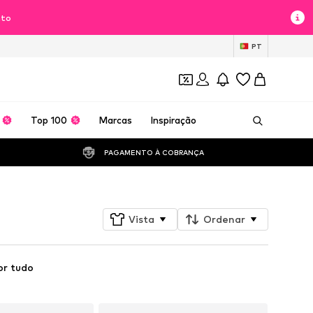
nto
PT
Top 100
Marcas
Inspiração
PAGAMENTO À COBRANÇA 
Vista
Ordenar
or tudo