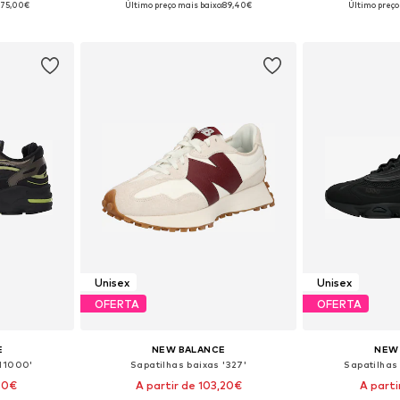
75,00€
Último preço mais baixo:
89,40€
Último preço
esto
Adicionar ao cesto
Adicion
Unisex
Unisex
OFERTA
OFERTA
E
NEW BALANCE
NEW
'M1000'
Sapatilhas baixas '327'
Sapatilhas
50€
A partir de 103,20€
A parti