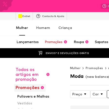
Outlet
Contacto & Ajuda
Mulher
Homem
Criança
Lançamentos
Promoções
Roupa
Sapatos
ENVIOS* E DEVOLUÇÕES GRÁTIS
Mulher
Promoções
Todos os
artigos em
Moda
(new balance
promoção
Promoções
Preço
Cor
Pullovers e Malhas
Vestidos