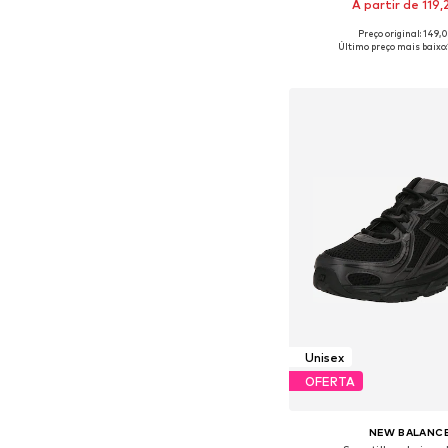
A partir de 119
+
2
Preço original: 149,
Disponível em vários 
Último preço mais baixo:
Adicionar ao c
Unisex
OFERTA
NEW BALANC