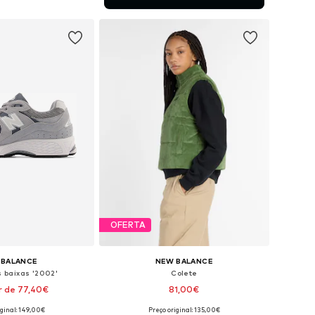
ar ao cesto
OFERTA
 BALANCE
NEW BALANCE
s baixas '2002'
Colete
r de 77,40€
81,00€
iginal: 149,00€
Preço original: 135,00€
m vários tamanhos
Tamanhos disponíveis: XS, S, M, L, XL