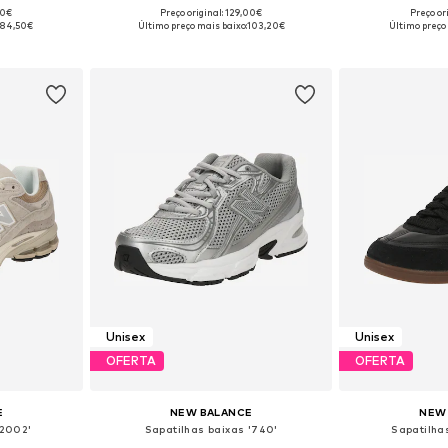
00€
Preço original: 129,00€
Preço or
tamanhos
Disponível em vários tamanhos
Disponível e
84,50€
Último preço mais baixo:
103,20€
Último preço
esto
Adicionar ao cesto
Adicion
Unisex
Unisex
OFERTA
OFERTA
E
NEW BALANCE
NEW
'2002'
Sapatilhas baixas '740'
Sapatilha