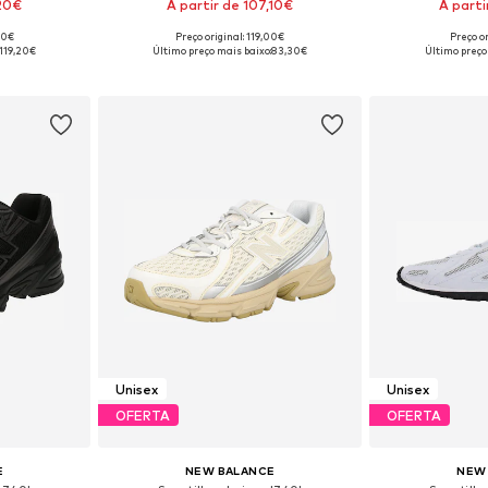
,20€
A partir de 107,10€
A parti
00€
Preço original: 119,00€
Preço or
tamanhos
Disponível em vários tamanhos
Disponível e
119,20€
Último preço mais baixo:
83,30€
Último preço
esto
Adicionar ao cesto
Adicion
Unisex
Unisex
OFERTA
OFERTA
E
NEW BALANCE
NEW