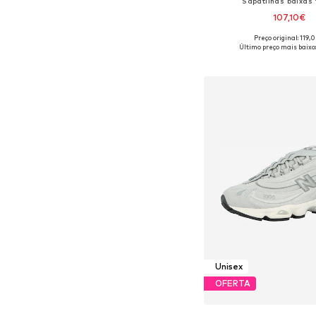
Sapatilhas baixas 
107,10€
+
6
Preço original: 119,
Disponível em vários 
Último preço mais baixo
Adicionar ao c
Unisex
OFERTA