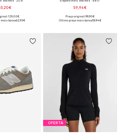
s baixas '204'
Sapatilhas baixas '480'
03,20€
59,94€
iginal: 129,00€
Preço original: 99,90€
m vários tamanhos
Disponível em vários tamanhos
 mais baixo:
62,93€
Último preço mais baixo:
59,94€
ar ao cesto
Adicionar ao cesto
OFERTA