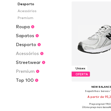
Desporto
Acessórios
Premium
Roupa
Sapatos
Desporto
Acessórios
Streetwear
Unisex
Premium
OFERTA
Top 100
NEW BALANC
Sapatilhas baixas 
A partir de 95,
+
6
Preço original: 119,
Disponível em vários 
Último preço mais baixo:
1