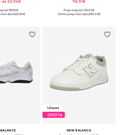
r de 50,94€
116,10€
+
1
iginal: 99,90€
Preço original: 129,00€
m vários tamanhos
Disponível em vários tamanhos
 mais baixo:
50,94€
Último preço mais baixo:
90,30€
ar ao cesto
Adicionar ao cesto
Unisex
OFERTA
 BALANCE
NEW BALANCE