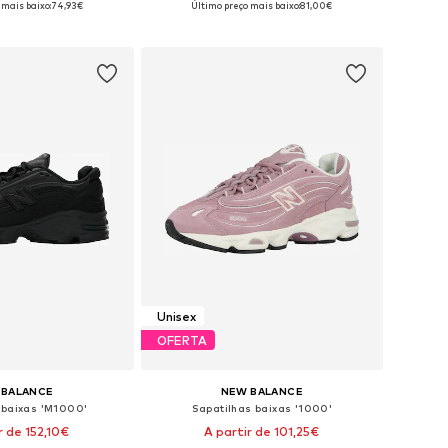
 mais baixo:
74,93€
Último preço mais baixo:
81,00€
ar ao cesto
Adicionar ao cesto
Unisex
OFERTA
 BALANCE
NEW BALANCE
 baixas 'M1000'
Sapatilhas baixas '1000'
r de 152,10€
A partir de 101,25€