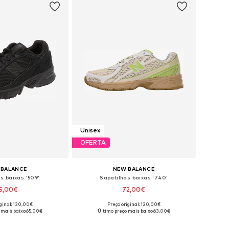
Unisex
OFERTA
 BALANCE
NEW BALANCE
s baixas '509'
Sapatilhas baixas '740'
5,00€
72,00€
+
1
+
19
iginal: 130,00€
Preço original: 120,00€
m vários tamanhos
Disponível em vários tamanhos
 mais baixo:
65,00€
Último preço mais baixo:
63,00€
ar ao cesto
Adicionar ao cesto