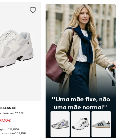
''Uma mãe fixe, não
uma mãe normal''
 BALANCE
s baixas '740'
07,10€
iginal: 119,00€
m vários tamanhos
mais baixo:
107,10€