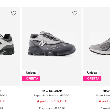
esto
Adicionar ao cesto
Adicion
Unisex
Unisex
OFERTA
OFERTA
E
NEW BALANCE
NEW
'2002'
Sapatilhas baixas 'M1000'
Sapatilha
,00€
A partir de 102,00€
A parti
+
6
00€
Preço original: 170,00€
Preço or
tamanhos
Disponível em vários tamanhos
Disponível e