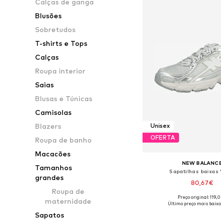
Calças de ganga
Blusões
Sobretudos
T-shirts e Tops
Calças
Roupa interior
Saias
Blusas e Túnicas
Camisolas
Blazers
Unisex
OFERTA
Roupa de banho
Macacões
NEW BALANC
Tamanhos
Sapatilhas baixas 
grandes
80,67€
Roupa de
+
19
Preço original: 119,
maternidade
Disponível em vários 
Último preço mais baixo
Adicionar ao c
Sapatos