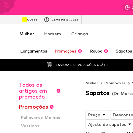
Outlet
Contacto & Ajuda
Mulher
Homem
Criança
Lançamentos
Promoções
Roupa
Sapatos
ENVIOS* E DEVOLUÇÕES GRÁTIS
Mulher
Promoções
Todos os
artigos em
Sapatos
(Dr. Mart
promoção
Promoções
Preço
Descont
Pullovers e Malhas
Ajuste de sapatos
Vestidos