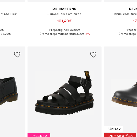
S
DR. MARTENS
DR.
'1461 Bex'
Sandálias com tiras
Botim com five
101,40€
1
00€
Preço original: 169,00€
Preço or
tamanhos
Disponível em vários tamanhos
Disponível e
143,20€
Último preço mais baixo:
103,50€
-2%
Último preço 
esto
Adicionar ao cesto
Adicion
Unisex
OFERTA
PROMOÇÕES