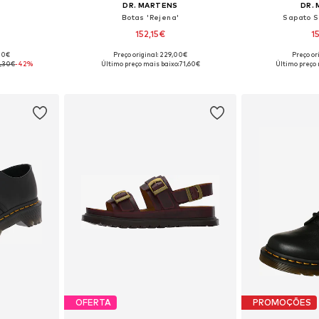
S
DR. MARTENS
DR.
'
Botas 'Rejena'
Sapato Sl
152,15€
1
,00€
Preço original: 229,00€
Preço or
tamanhos
Disponível em vários tamanhos
Disponível e
8,30€
-42%
Último preço mais baixo:
71,60€
Último preço 
esto
Adicionar ao cesto
Adicion
OFERTA
PROMOÇÕES