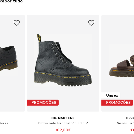
Repor tudo
Unisex
PROMOÇÕES
PROMOÇÕES
S
DR. MARTENS
DR.
dores
Botas pelo tornozelo 'Sinclair'
Sandália 
189,00€
1