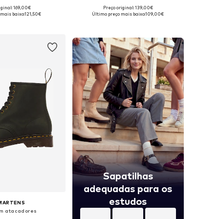
iginal: 169,00€
Preço original: 139,00€
m vários tamanhos
Tamanhos disponíveis: 36, 37, 38, 39, 41, 42
 mais baixo:
121,50€
Último preço mais baixo:
109,00€
ar ao cesto
Adicionar ao cesto
Sapatilhas
adequadas para os
estudos
 MARTENS
m atacadores