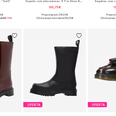
 '1460'
Sapato com atacadores '5 Tie Shoe 8053'
Sapatos com cu
165,75€
1
00€
Preço original: 219,00€
Preço or
tamanhos
Disponível em vários tamanhos
Disponível e
9,00€
-10%
Último preço mais baixo:
78,00€
Último preço 
esto
Adicionar ao cesto
Adicion
OFERTA
OFERTA