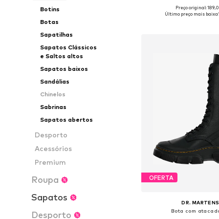
Preço original: 189,
Botins
Disponível em vários 
Último preço mais baixo:
Botas
Adicionar ao c
Sapatilhas
Sapatos Clássicos
e Saltos altos
Sapatos baixos
Sandálias
Chinelos
Sabrinas
Sapatos abertos
Desporto
Acessórios
Premium
OFERTA
Roupa
Sapatos
DR. MARTEN
Bota com atacad
Desporto