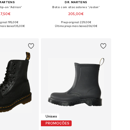
 MARTENS
DR. MARTENS
ip-on 'Adrian'
Bota com atacadores 'Jadon'
57,50€
205,00€
iginal: 195,00€
Preço original: 229,00€
m vários tamanhos
Disponível em vários tamanhos
mais baixo:
135,00€
Último preço mais baixo:
206,10€
ar ao cesto
Adicionar ao cesto
Unisex
PROMOÇÕES