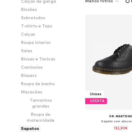
Menos filtros
Calças de ganga
Blusões
Sobretudos
T-shirts e Tops
Calças
Roupa interior
Saias
Blusas e Túnicas
Camisolas
Blazers
Roupa de banho
Macacões
Unisex
Tamanhos
OFERTA
grandes
Roupa de
DR. MARTEN
maternidade
Sapato com ataca
132,30€
Sapatos