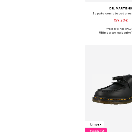
DR. MARTEN
Sapato com atacadores 
159,20€
Preço original: 199,
Disponível em vários 
Último preço mais baixo:
Adicionar ao c
Unisex
OFERTA