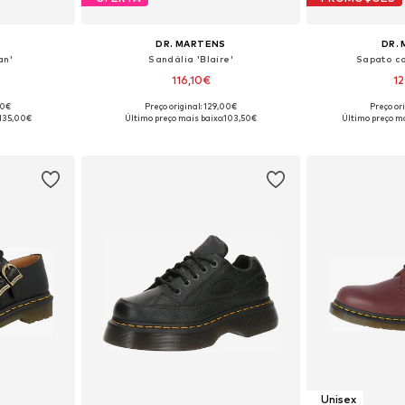
S
DR. MARTENS
DR.
an'
Sandália 'Blaire'
Sapato c
116,10€
1
00€
Preço original: 129,00€
Preço or
tamanhos
Disponível em vários tamanhos
Disponível e
135,00€
Último preço mais baixo:
103,50€
Último preço ma
esto
Adicionar ao cesto
Adicion
Unisex