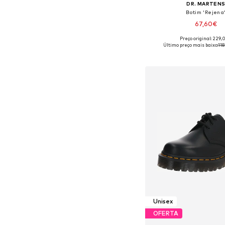
DR. MARTEN
Botim 'Rejena
67,60€
Preço original: 229
Disponível em vários 
Último preço mais baixo:
11
Adicionar ao c
Unisex
OFERTA