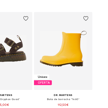
Unisex
OFERTA
 MARTENS
DR. MARTENS
'Gryphon Quad'
Bota de borracha '1460'
35,00€
112,50€