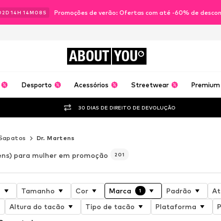
Promoções de verão: Ofertas com até -60% de desco
02
D
14
H
14
M
06
S
ABOUT
YOU
Desporto
Acessórios
Streetwear
Premium
30 DIAS DE DIREITO DE DEVOLUÇÃO
Sapatos
Dr. Martens
ens) para mulher em promoção
201
o
Tamanho
Cor
Marca
Padrão
At
1
Altura do tacão
Tipo de tacão
Plataforma
P