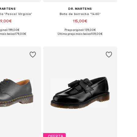
 MARTENS
DR. MARTENS
la 'Pascal Virginia'
Bota de borracha '1460'
79,00€
115,00€
iginal: 199,00€
Preço original: 139,00€
m vários tamanhos
Tamanhos disponíveis: 36, 37, 38, 39, 41, 42
mais baixo:
179,00€
Último preço mais baixo:
109,00€
ar ao cesto
Adicionar ao cesto
OFERTA