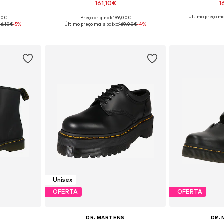
161,10€
1
Último preço ma
,00€
Preço original: 199,00€
tamanhos
Disponível em vários tamanhos
Disponível e
6,10€
-5%
Último preço mais baixo:
169,00€
-4%
esto
Adicionar ao cesto
Adicion
Unisex
OFERTA
OFERTA
S
DR. MARTENS
DR.