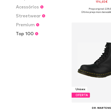
194,65€
Acessórios
Preço original: 229
Disponível em vários 
Último preço mais baixo:
20
Streetwear
Adicionar ao c
Premium
Top 100
Unisex
OFERTA
DR. MARTEN