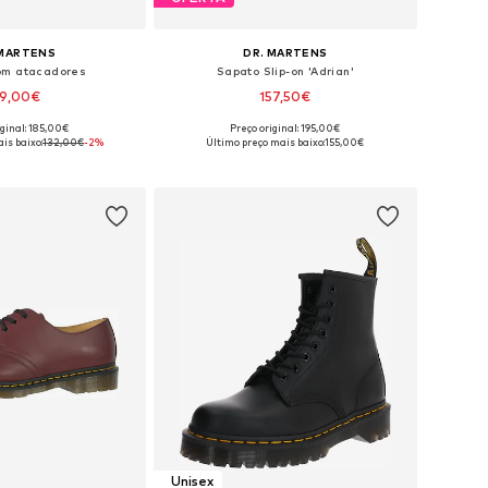
 MARTENS
DR. MARTENS
om atacadores
Sapato Slip-on 'Adrian'
29,00€
157,50€
iginal: 185,00€
Preço original: 195,00€
m vários tamanhos
Disponível em vários tamanhos
is baixo:
132,00€
-2%
Último preço mais baixo:
155,00€
ar ao cesto
Adicionar ao cesto
Unisex