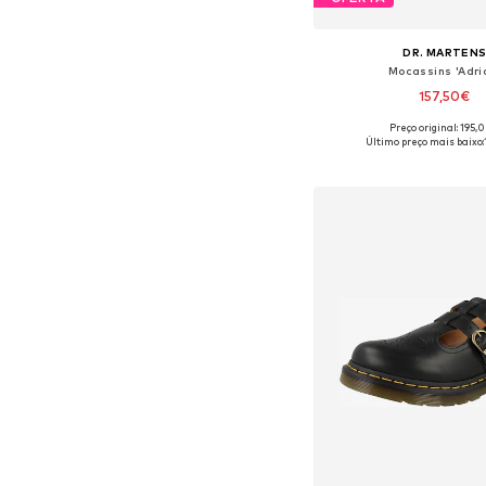
DR. MARTEN
Mocassins 'Adri
157,50€
Preço original: 195,
Disponível em vários 
Último preço mais baixo:
Adicionar ao c