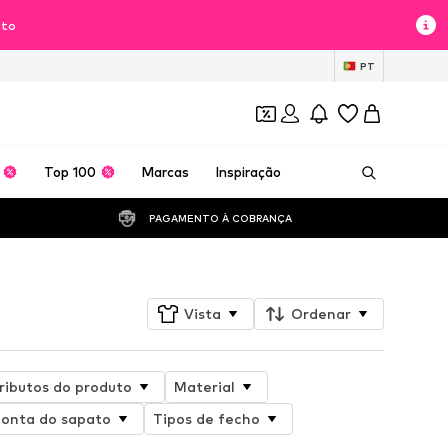
nto
PT
Top 100
Marcas
Inspiração
PAGAMENTO À COBRANÇA 
Vista
Ordenar
ributos do produto
Material
onta do sapato
Tipos de fecho