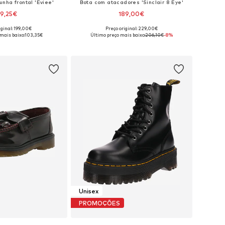
nha frontal 'Eviee'
Bota com atacadores 'Sinclair 8 Eye'
19,25€
189,00€
iginal: 199,00€
Preço original: 229,00€
m vários tamanhos
Disponível em vários tamanhos
mais baixo:
103,35€
Último preço mais baixo:
206,10€
-8%
ar ao cesto
Adicionar ao cesto
Unisex
PROMOÇÕES