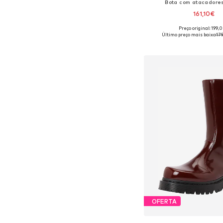
Bota com atacadores
161,10€
Preço original: 199,
Disponível em vários 
Último preço mais baixo:
17
Adicionar ao c
OFERTA