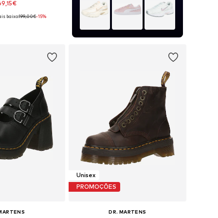
69,15€
is baixo:
199,00€
-15%
m vários tamanhos
ar ao cesto
Unisex
PROMOÇÕES
 MARTENS
DR. MARTENS