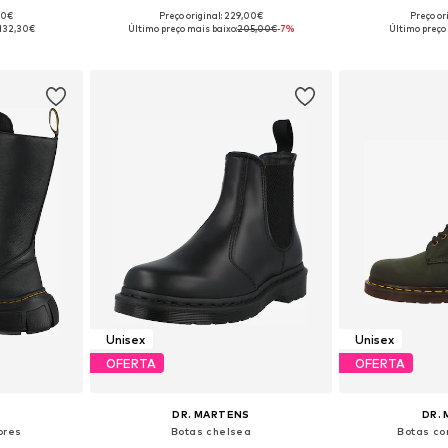
00€
Preço original: 229,00€
Preço or
tamanhos
Disponível em vários tamanhos
Disponível e
132,30€
Último preço mais baixo:
205,00€
-7%
Último preço
esto
Adicionar ao cesto
Adicion
Unisex
Unisex
OFERTA
OFERTA
S
DR. MARTENS
DR.
ores
Botas chelsea
Botas co