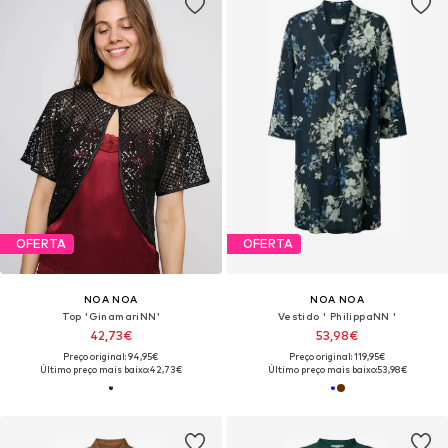
OFERTA
OFERTA
NOA NOA
NOA NOA
Top 'GinamariNN'
Vestido ' PhilippaNN '
42,73€
53,98€
Preço original: 94,95€
Preço original: 119,95€
Último preço mais baixo:
42,73€
Último preço mais baixo:
53,98€