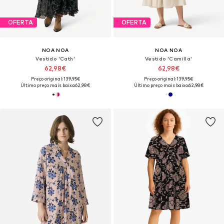
OFERTA
OFERTA
NOA NOA
NOA NOA
Vestido 'Cath'
Vestido 'Camilla'
62,98€
62,98€
Preço original: 139,95€
Preço original: 139,95€
Último preço mais baixo:
62,98€
Último preço mais baixo:
62,98€