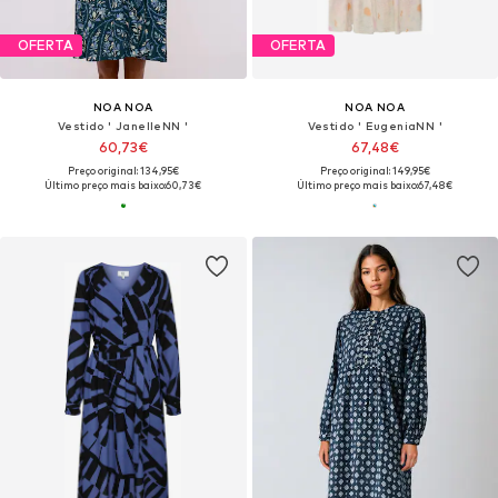
OFERTA
OFERTA
NOA NOA
NOA NOA
Vestido ' JanelleNN '
Vestido ' EugeniaNN '
60,73€
67,48€
Preço original: 134,95€
Preço original: 149,95€
Último preço mais baixo:
60,73€
Último preço mais baixo:
67,48€