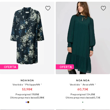
OFERTA
OFERTA
NOA NOA
NOA NOA
Vestido ' PhilippaNN '
Vestido ' AnaisNN '
53,98€
60,73€
Preço original: 119,95€
Preço original: 134,95€
Último preço mais baixo:
53,98€
Último preço mais baixo:
60,73€