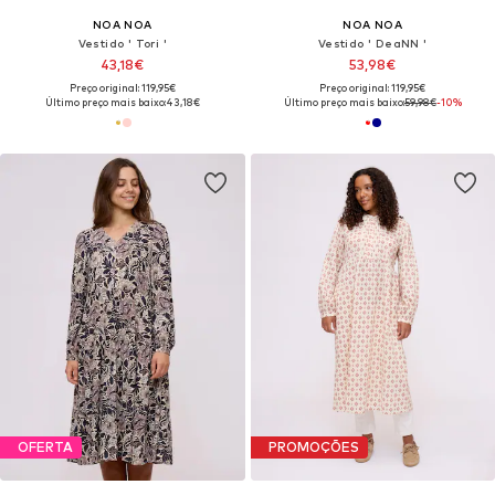
NOA NOA
NOA NOA
Vestido ' Tori '
Vestido ' DeaNN '
43,18€
53,98€
Preço original: 119,95€
Preço original: 119,95€
Último preço mais baixo:
43,18€
Último preço mais baixo:
59,98€
-10%
OFERTA
PROMOÇÕES