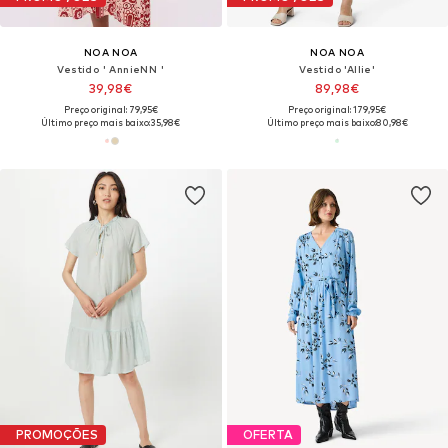
NOA NOA
NOA NOA
Vestido ' AnnieNN '
Vestido 'Allie'
39,98€
89,98€
Preço original: 79,95€
Preço original: 179,95€
Último preço mais baixo:
35,98€
Último preço mais baixo:
80,98€
PROMOÇÕES
OFERTA