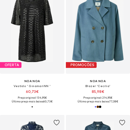
OFERTA
PROMOÇÕES
NOA NOA
NOA NOA
Vestido ' GinamariNN '
Blazer 'Cecilia'
60,73€
85,98€
Preço original: 134,95€
Preço original: 214,95€
Último preço mais baixo:
60,73€
Último preço mais baixo:
77,38€