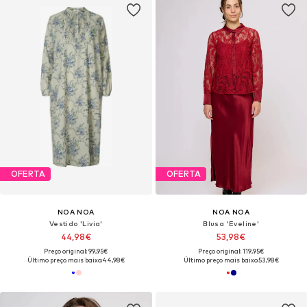
OFERTA
OFERTA
NOA NOA
NOA NOA
Vestido 'Livia'
Blusa 'Eveline'
44,98€
53,98€
Preço original: 99,95€
Preço original: 119,95€
Último preço mais baixo:
44,98€
Último preço mais baixo:
53,98€