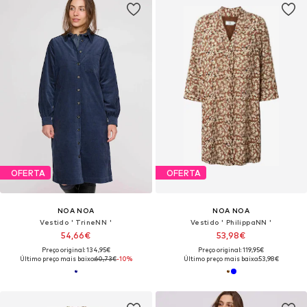
OFERTA
OFERTA
NOA NOA
NOA NOA
Vestido ' TrineNN '
Vestido ' PhilippaNN '
54,66€
53,98€
Preço original: 134,95€
Preço original: 119,95€
Último preço mais baixo:
60,73€
-10%
Último preço mais baixo:
53,98€