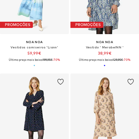
PROMOÇÕES
PROMOÇÕES
NOA NOA
NOA NOA
Vestidos camiseiros 'Liann'
Vestido ' MerabelNN '
59,99€
38,99€
Último preço mais baixo:
199,95€
-70%
Último preço mais baixo:
129,95€
-70%