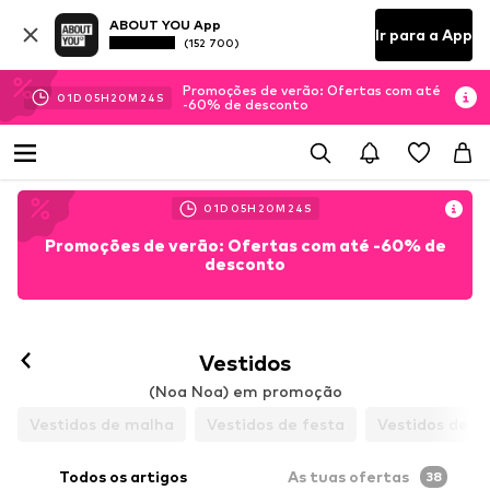
ABOUT YOU App
Ir para a App
(152 700)
Promoções de verão: Ofertas com até
01
D
05
H
20
M
22
S
-60% de desconto
01
D
05
H
20
M
22
S
Promoções de verão: Ofertas com até -60% de
desconto
Vestidos
(Noa Noa) em promoção
Vestidos de malha
Vestidos de festa
Vestidos de co
Todos os artigos
As tuas ofertas
38