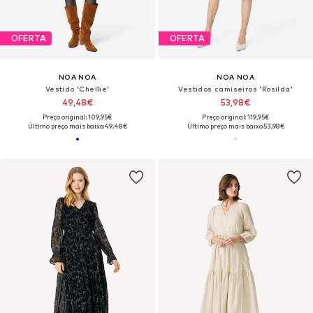
OFERTA
OFERTA
NOA NOA
NOA NOA
Vestido 'Chellie'
Vestidos camiseiros 'Rosilda'
49,48€
53,98€
Preço original: 109,95€
Preço original: 119,95€
Último preço mais baixo:
49,48€
Último preço mais baixo:
53,98€