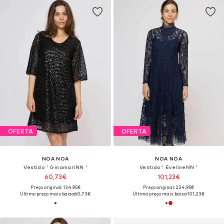
OFERTA
OFERTA
NOA NOA
NOA NOA
Vestido ' GinamariNN '
Vestido ' EvelineNN '
60,73€
101,23€
Preço original: 134,95€
Preço original: 224,95€
Último preço mais baixo:
60,73€
Último preço mais baixo:
101,23€