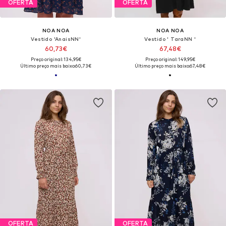
OFERTA
OFERTA
NOA NOA
NOA NOA
Vestido 'AnaisNN'
Vestido ' TaraNN '
60,73€
67,48€
Preço original: 134,95€
Preço original: 149,95€
Último preço mais baixo:
60,73€
Último preço mais baixo:
67,48€
OFERTA
OFERTA