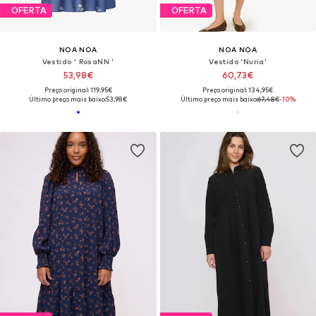
OFERTA
OFERTA
NOA NOA
NOA NOA
Vestido ' RosaNN '
Vestido 'Nuria'
53,98€
60,73€
Preço original: 119,95€
Preço original: 134,95€
Último preço mais baixo:
53,98€
Último preço mais baixo:
67,48€
-10%