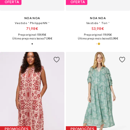
OFERTA
OFERTA
NOA NOA
NOA NOA
Vestido ' PhilippaNN '
Vestido ' Tori '
71,98€
53,98€
Preço original: 159,95€
Preço original: 119,95€
Último preço mais baixo:
71,98€
Último preço mais baixo:
53,98€
PROMOÇÕES
PROMOÇÕES