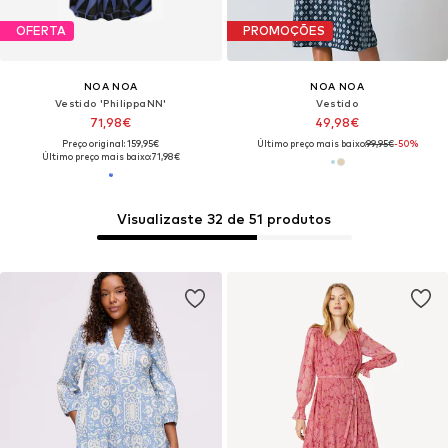
OFERTA
PROMOÇÕES
NOA NOA
NOA NOA
Vestido 'PhilippaNN'
Vestido
71,98€
49,98€
Preço original: 159,95€
Último preço mais baixo:
99,95€
-50%
Último preço mais baixo:
71,98€
Visualizaste 32 de 51 produtos