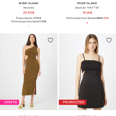
RIVER ISLAND
RIVER ISLAND
Vestido
Vestido 'HATTIE'
29,90€
19,16€
Preço original: 49,90€
Último preço mais baixo:
47,90€
-60%
Último preço mais baixo:
13,96€
OFERTA
PROMOÇÕES