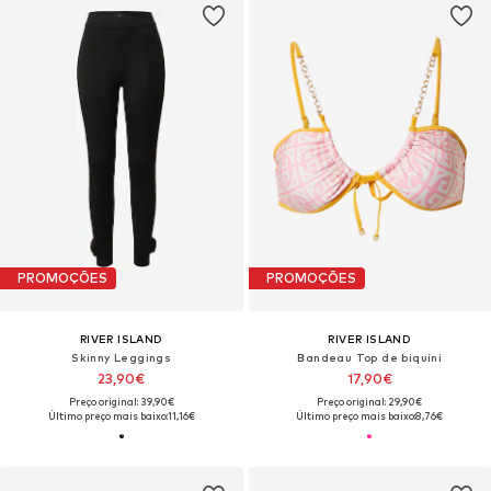
PROMOÇÕES
PROMOÇÕES
RIVER ISLAND
RIVER ISLAND
Skinny Leggings
Bandeau Top de biquíni
23,90€
17,90€
Preço original: 39,90€
Preço original: 29,90€
Último preço mais baixo:
11,16€
Último preço mais baixo:
8,76€