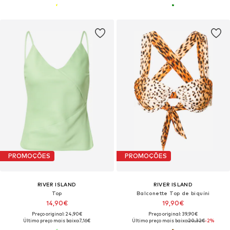
PROMOÇÕES
PROMOÇÕES
RIVER ISLAND
RIVER ISLAND
Top
Balconette Top de biquíni
14,90€
19,90€
Preço original: 24,90€
Preço original: 39,90€
Último preço mais baixo:
7,16€
Último preço mais baixo:
20,32€
-2%