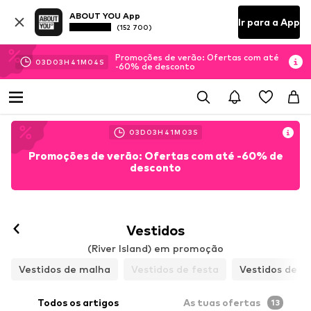
ABOUT YOU App
Ir para a App
(152 700)
Promoções de verão: Ofertas com até
03
D
03
H
41
M
01
S
-60% de desconto
03
D
03
H
41
M
01
S
Promoções de verão: Ofertas com até -60% de
desconto
Vestidos
(River Island) em promoção
Vestidos de malha
Vestidos de festa
Vestidos de co
Todos os artigos
As tuas ofertas
13