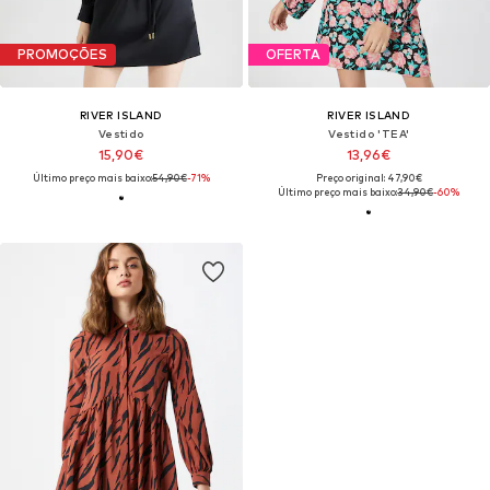
PROMOÇÕES
OFERTA
RIVER ISLAND
RIVER ISLAND
Vestido
Vestido 'TEA'
15,90€
13,96€
Último preço mais baixo:
54,90€
-71%
Preço original: 47,90€
Último preço mais baixo:
34,90€
-60%