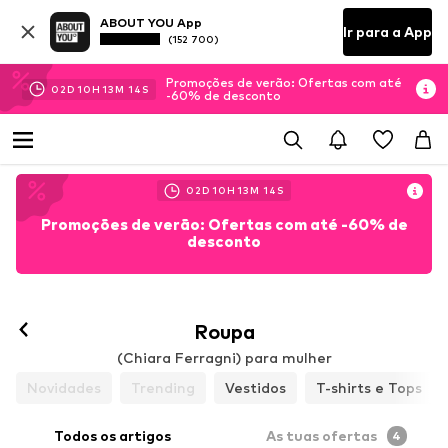
ABOUT YOU App
Ir para a App
(152 700)
Promoções de verão: Ofertas com até
02
D
10
H
13
M
13
S
-60% de desconto
02
D
10
H
13
M
13
S
Promoções de verão: Ofertas com até -60% de
desconto
Roupa
(Chiara Ferragni) para mulher
Novidades
Trending
Vestidos
T-shirts e Tops
Todos os artigos
As tuas ofertas
4