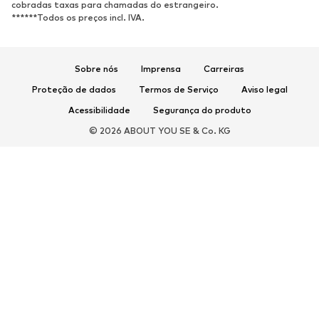
cobradas taxas para chamadas do estrangeiro.
Sapatilhas de desporto
Sabrinas
******Todos os preços incl. IVA.
Sapatos abertos
Pantufas
Exclusivo
Sobre nós
Imprensa
Carreiras
DESPORTO
Proteção de dados
Termos de Serviço
Aviso legal
Roupa desportiva
Tipos de desporto
Acessibilidade
Segurança do produto
Sapatilhas de desporto
Mochilas e Sacos de desporto
© 2026 ABOUT YOU SE & Co. KG
Acessórios de desporto
ACESSÓRIOS
Novidades
Malas e Mochilas
Bijuteria
Cachecóis e Lenços
Chapéus e Gorros
Cintos
Carteiras e Estojos
Óculos de sol
Relógios
Acessórios para casa
Acessórios para o cabelo
Luvas