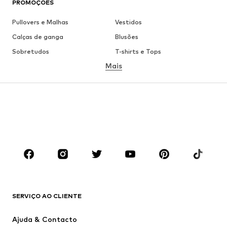
PROMOÇÕES
Pullovers e Malhas
Vestidos
Calças de ganga
Blusões
Sobretudos
T-shirts e Tops
Mais
Calças
Roupa interior
Saias
Blusas e Túnicas
Camisolas
Blazers
Roupa de banho
Macacões
Tamanhos grandes
Roupa de maternidade
Sapatos
Desporto
Acessórios
Premium
ROUPA
SERVIÇO AO CLIENTE
Novidades
Trending
Vestidos
Calças e Calções de ganga
Ajuda & Contacto
T-shirts e Tops
Calças e Calções