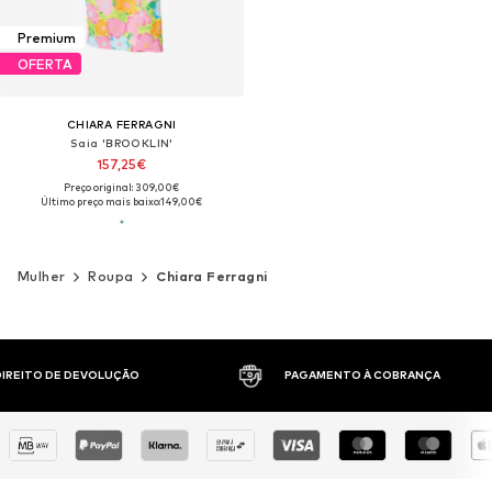
Premium
OFERTA
CHIARA FERRAGNI
Saia 'BROOKLIN'
157,25€
Preço original: 309,00€
Último preço mais baixo:
149,00€
Mulher
Roupa
Chiara Ferragni
 DIREITO DE DEVOLUÇÃO
PAGAMENTO À COBRANÇA