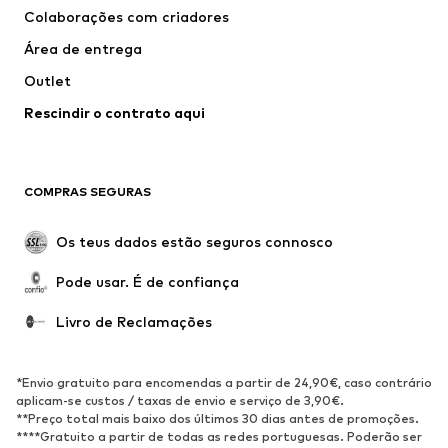
Colaborações com criadores
Casacos
Pullovers e Malhas
Área de entrega
Roupa interior
Blusas e Túnicas
Outlet
Sobretudos
Saias
Rescindir o contrato aqui
Roupa de banho
Sweatshirts e Hoodies
Blazers e coletes
Macacões
Tamanhos grandes
Maternidade
COMPRAS SEGURAS
Ocasiões
Exclusivo
Upcycling
Os teus dados estão seguros connosco
SAPATOS
Pode usar. É de confiança
Novidades
Trending
Livro de Reclamações
Sapatilhas
Botins
Sapatos Clássicos e Saltos
Botas
*Envio gratuito para encomendas a partir de 24,90€, caso contrário
altos
aplicam-se custos / taxas de envio e serviço de 3,90€.
**Preço total mais baixo dos últimos 30 dias antes de promoções.
Sandálias
Sapatos baixos
****Gratuito a partir de todas as redes portuguesas. Poderão ser