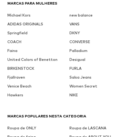
MARCAS PARA MULHERES
Michael Kors
new balance
ADIDAS ORIGINALS
VANS
Springfield
DKNY
COACH
CONVERSE
Faina
Palladium
United Colors of Benetton
Desigual
BIRKENSTOCK
FURLA
Fjallraven
Salsa Jeans
Venice Beach
Women Secret
Hawkers
NIKE
MARCAS POPULARES NESTA CATEGORIA
Roupa de ONLY
Roupa de LASCANA
Roupa de faina
Roupa de ABOUT YOU