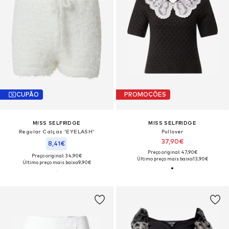
CUPÃO
PROMOÇÕES
MISS SELFRIDGE
MISS SELFRIDGE
Regular Calças 'EYELASH'
Pullover
37,90€
8,41€
Preço original: 47,90€
Preço original: 34,90€
Último preço mais baixo:
13,90€
Último preço mais baixo:
9,90€