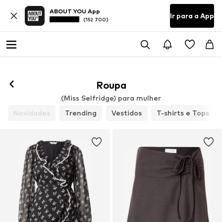
ABOUT YOU App
Ir para a App
(152 700)
Roupa
(Miss Selfridge) para mulher
Novidades
Trending
Vestidos
T-shirts e Tops