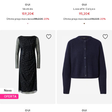
OUI
OUI
Vestido
Loosefit Calças
159,20€
95,20€
Último preço mais baixo:
199,00€
-20%
Último preço mais baixo:
119,00€
-20%
Novo
OFERTA
OUI
OUI