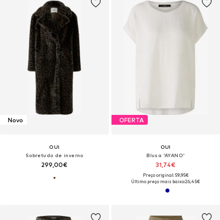
Novo
OFERTA
OUI
OUI
Sobretudo de inverno
Blusa 'AYANO'
299,00€
31,74€
Preço original: 59,95€
Último preço mais baixo:
26,45€