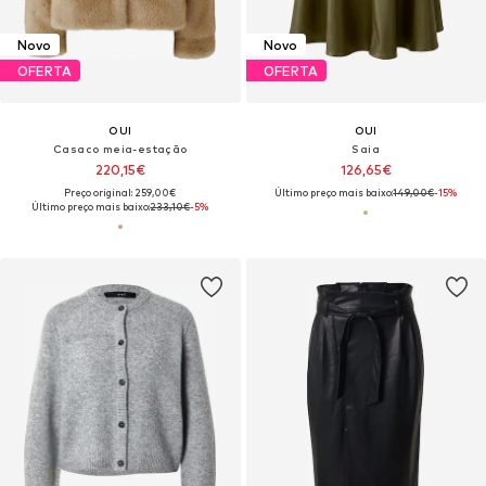
Novo
Novo
OFERTA
OFERTA
OUI
OUI
Casaco meia-estação
Saia
220,15€
126,65€
Preço original: 259,00€
Último preço mais baixo:
149,00€
-15%
Último preço mais baixo:
233,10€
-5%