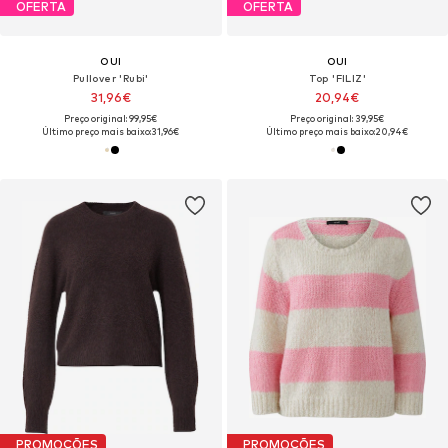
OFERTA
OFERTA
OUI
OUI
Pullover 'Rubi'
Top 'FILIZ'
31,96€
20,94€
Preço original: 99,95€
Preço original: 39,95€
Último preço mais baixo:
31,96€
Último preço mais baixo:
20,94€
PROMOÇÕES
PROMOÇÕES