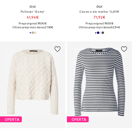
OUI
OUI
Pullover 'Esmy'
Casaco de malha 'ILAYA'
41,94€
71,92€
Preço original: 99,90€
Preço original: 99,90€
Último preço mais baixo:
27,96€
Último preço mais baixo:
53,94€
OFERTA
OFERTA