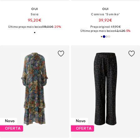
OUI
OUI
Saia
Camisa 'Sumiko'
95,20€
39,92€
Último preço mais baixo:
119,00€
-20%
Preço original: 49,90€
Último preço mais baixo:
42,42€
-5%
Novo
Novo
OFERTA
OFERTA