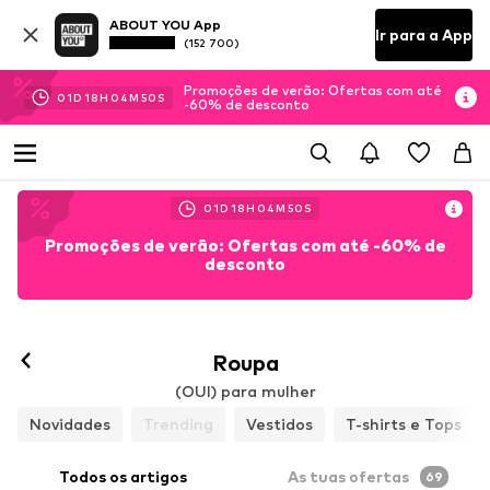
ABOUT YOU App
Ir para a App
(152 700)
Promoções de verão: Ofertas com até
01
D
18
H
04
M
48
S
-60% de desconto
01
D
18
H
04
M
48
S
Promoções de verão: Ofertas com até -60% de
desconto
Roupa
(OUI) para mulher
Novidades
Trending
Vestidos
T-shirts e Tops
Todos os artigos
As tuas ofertas
69