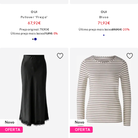
OUI
OUI
Pullover 'Freyja'
Blusa
67,92€
71,92€
Preço original: 79,90€
Último preço mais baixo:
89,90€
-20%
Último preço mais baixo:
71,91€
-5%
Novo
Novo
OFERTA
OFERTA