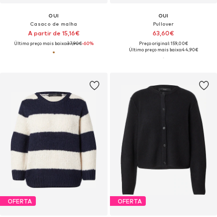
OUI
OUI
Casaco de malha
Pullover
A partir de 15,16€
63,60€
Último preço mais baixo:
37,90€
-60%
Preço original: 159,00€
Último preço mais baixo:
44,90€
OFERTA
OFERTA