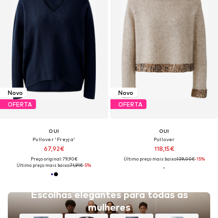
Novo
Novo
OFERTA
OFERTA
OUI
OUI
Pullover 'Freyja'
Pullover
67,92€
118,15€
Preço original: 79,90€
Último preço mais baixo:
139,00€
-15%
Último preço mais baixo:
71,91€
-5%
Escolhas elegantes para todas as
mulheres