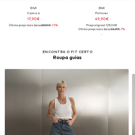
OUI
OUI
Camisa
Pullover
17,90€
49,90€
Último preço mais baixo:
59,90€
-70%
Preço original: 129,00€
Último preço mais baixo:
53,91€
-7%
ENCONTRA O FIT CERTO
Roupa guias