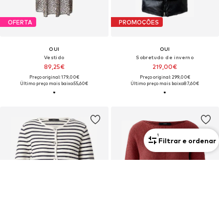
OFERTA
PROMOÇÕES
OUI
OUI
Vestido
Sobretudo de inverno
89,25€
219,00€
Preço original: 179,00€
Preço original: 299,00€
Último preço mais baixo:
55,60€
Último preço mais baixo:
87,60€
1
Filtrar e ordenar