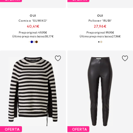
OUI
OUI
Camisa 'SUMIKO'
Pullover 'RUBI'
40,41€
27,96€
Preço original: 49,95€
Preço original: 99,95€
Último preço mais baixo:
38,17€
Último preço mais baixo:
27,96€
OFERTA
OFERTA