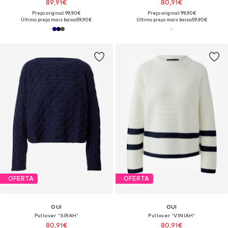
89,91€
80,91€
Preço original: 99,90€
Preço original: 99,90€
Último preço mais baixo:
59,90€
Último preço mais baixo:
59,90€
OFERTA
OFERTA
OUI
OUI
Pullover 'SIRAH'
Pullover 'VINIAH'
80,91€
80,91€