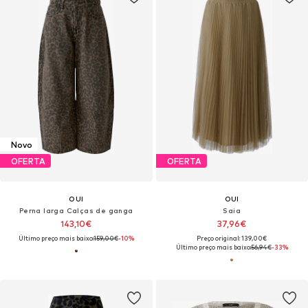
Novo
OFERTA
OFERTA
OUI
OUI
Perna larga Calças de ganga
Saia
143,10€
37,96€
Último preço mais baixo:
159,00€
-10%
Preço original: 139,00€
Último preço mais baixo:
56,94€
-33%