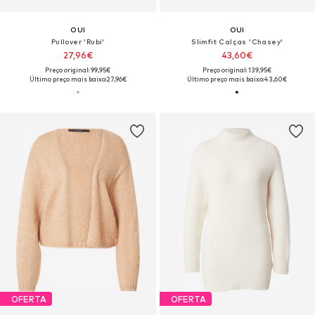
OUI
OUI
Pullover 'Rubi'
Slimfit Calças 'Chasey'
27,96€
43,60€
Preço original: 99,95€
Preço original: 139,95€
Último preço mais baixo:
27,96€
Último preço mais baixo:
43,60€
OFERTA
OFERTA