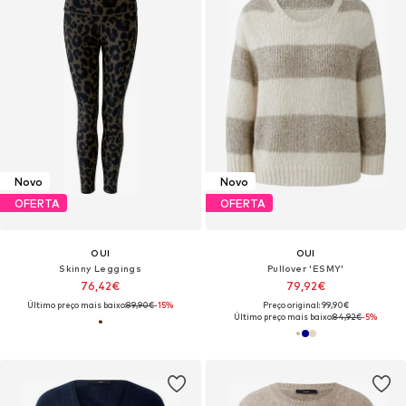
Novo
Novo
OFERTA
OFERTA
OUI
OUI
Skinny Leggings
Pullover 'ESMY'
76,42€
79,92€
Último preço mais baixo:
89,90€
-15%
Preço original: 99,90€
Último preço mais baixo:
84,92€
-5%