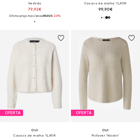
Vestido
Casaco de malha 'ILAYA'
79,92€
99,90€
Último preço mais baixo:
99,90€
-20%
OFERTA
OFERTA
OUI
OUI
Casaco de malha 'ILAYA'
Pullover 'Naolin'