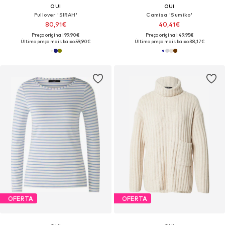
OUI
OUI
Pullover 'SIRAH'
Camisa 'Sumiko'
80,91€
40,41€
Preço original: 99,90€
Preço original: 49,95€
Último preço mais baixo:
59,90€
Último preço mais baixo:
38,17€
OFERTA
OFERTA