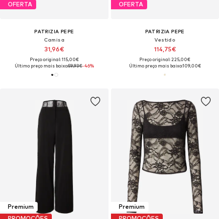
OFERTA
OFERTA
PATRIZIA PEPE
PATRIZIA PEPE
Camisa
Vestido
31,96€
114,75€
Preço original: 115,00€
Preço original: 225,00€
Último preço mais baixo:
59,93€
-46%
Último preço mais baixo:
109,00€
Premium
Premium
PROMOÇÕES
PROMOÇÕES