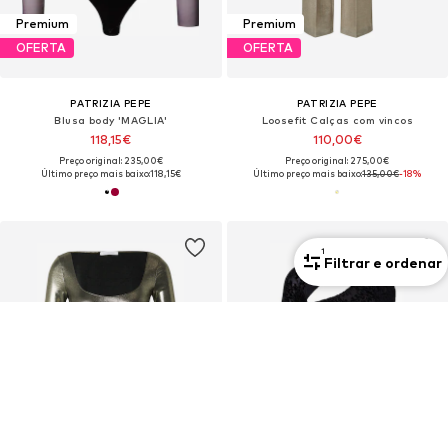
Premium
Premium
OFERTA
OFERTA
PATRIZIA PEPE
PATRIZIA PEPE
Blusa body 'MAGLIA'
Loosefit Calças com vincos
118,15€
110,00€
Preço original: 235,00€
Preço original: 275,00€
Último preço mais baixo:
118,15€
Último preço mais baixo:
135,00€
-18%
1
Filtrar e ordenar