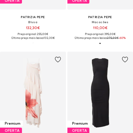
OFERTA
OFERTA
PATRIZIA PEPE
PATRIZIA PEPE
Blusa
Macacões
132,30€
110,00€
Preço original: 255,00€
Preço original: 395,00€
Último preço mais baixo:
132,30€
Último preço mais baixo:
275,00€
-60%
Premium
Premium
OFERTA
OFERTA