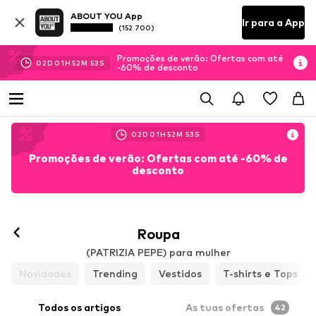
ABOUT YOU App
Ir para a App
(152 700)
Promoções de verão: Ofertas com até
02
D
01
H
52
M
50
S
-60% de desconto
02
D
01
H
52
M
50
S
Promoções de verão: Ofertas com até -60% de
desconto
Roupa
(PATRIZIA PEPE) para mulher
Novidades
Trending
Vestidos
T-shirts e Tops
Todos os artigos
As tuas ofertas
42