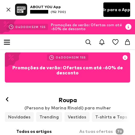
ABOUT YOU App
Ir para a App
(152 700)
Promoções de verão: Ofertas com até
04
D
00
H
52
M
13
S
-60% de desconto
04
D
00
H
52
M
13
S
Promoções de verão: Ofertas com até -60% de
desconto
Roupa
(Persona by Marina Rinaldi) para mulher
Novidades
Trending
Vestidos
T-shirts e Tops
Todos os artigos
As tuas ofertas
76