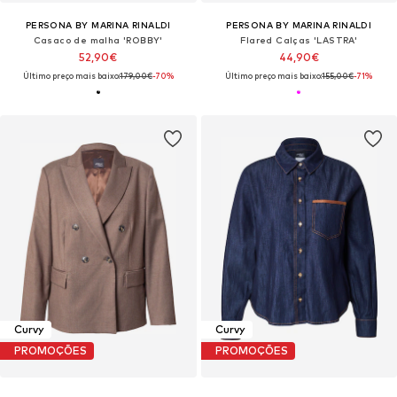
PERSONA BY MARINA RINALDI
PERSONA BY MARINA RINALDI
Casaco de malha 'ROBBY'
Flared Calças 'LASTRA'
52,90€
44,90€
Último preço mais baixo:
179,00€
-70%
Último preço mais baixo:
155,00€
-71%
Curvy
Curvy
PROMOÇÕES
PROMOÇÕES