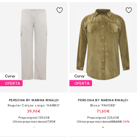
Curvy
Curvy
OFERTA
OFERTA
PERSONA BY MARINA RINALDI
PERSONA BY MARINA RINALDI
Regular Calças cargo 'GARBO'
Blusa 'FAVORE'
39,96€
71,60€
Preço original: 129,00€
Preço original: 225,00€
Último preço mais baixo:
37,90€
Último preço mais baixo:
109,00€
-34%