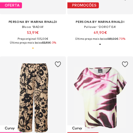
OFERTA
PROMOÇÕES
PERSONA BY MARINA RINALDI
PERSONA BY MARINA RINALDI
Blusa 'BADIA'
Pullover 'DOROTEA'
53,91€
49,90€
Preço original: 105,00€
Último preço mais baixo:
169,00€
-70%
Último preço mais baixo:
55,93€
-3%
Curvy
Curvy