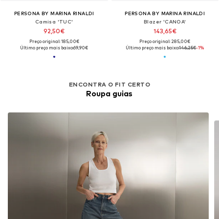
PERSONA BY MARINA RINALDI
PERSONA BY MARINA RINALDI
Camisa 'TUC'
Blazer 'CANOA'
92,50€
143,65€
Preço original: 185,00€
Preço original: 285,00€
Último preço mais baixo:
69,90€
Último preço mais baixo:
146,25€
-1%
ENCONTRA O FIT CERTO
Roupa guias