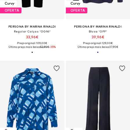
Curvy
Curvy
OFERTA
OFERTA
PERSONA BY MARINA RINALDI
PERSONA BY MARINA RINALDI
Regular Calças 'OGNI'
Blusa 'OFF'
33,96€
39,96€
Preço original: 109,00€
Preço original: 129,00€
Último preço mais baixo:
52,90€
-35%
Último preço mais baixo:
37,90€