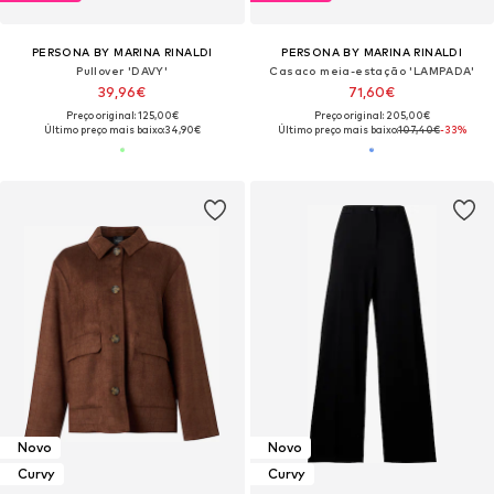
PERSONA BY MARINA RINALDI
PERSONA BY MARINA RINALDI
Pullover 'DAVY'
Casaco meia-estação 'LAMPADA'
39,96€
71,60€
Preço original: 125,00€
Preço original: 205,00€
Último preço mais baixo:
34,90€
Último preço mais baixo:
107,40€
-33%
Novo
Novo
Curvy
Curvy