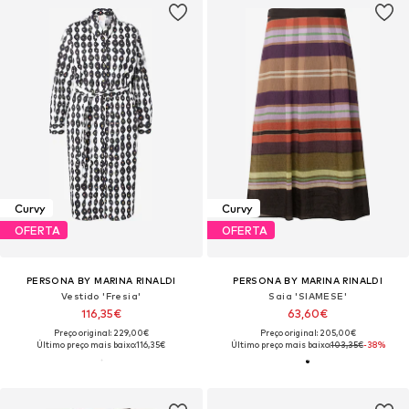
Curvy
Curvy
OFERTA
OFERTA
PERSONA BY MARINA RINALDI
PERSONA BY MARINA RINALDI
Vestido 'Fresia'
Saia 'SIAMESE'
116,35€
63,60€
Preço original: 229,00€
Preço original: 205,00€
Último preço mais baixo:
116,35€
Último preço mais baixo:
103,35€
-38%