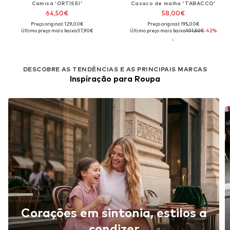
Camisa 'ORTISEI'
Casaco de malha 'TABACCO'
64,50€
58,00€
Preço original: 129,00€
Preço original: 195,00€
Último preço mais baixo:
37,90€
Último preço mais baixo:
101,50€
-42%
DESCOBRE AS TENDÊNCIAS E AS PRINCIPAIS MARCAS
Inspiração para Roupa
Corações em sintonia, estilos a
condizer