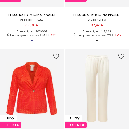
PERSONA BY MARINA RINALDI
PERSONA BY MARINA RINALDI
Vestido 'FIABE'
Blusa 'VITA'
62,00€
37,96€
Preço original: 209,00€
Preço original: 119,00€
Último preço mais baixo:
108,50€
-42%
Último preço mais baixo:
57,90€
-34%
Curvy
Curvy
OFERTA
OFERTA