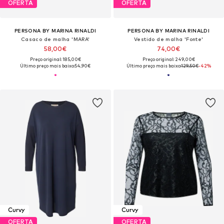
OFERTA
OFERTA
PERSONA BY MARINA RINALDI
PERSONA BY MARINA RINALDI
Casaco de malha 'MARA'
Vestido de malha 'Fonte'
58,00€
74,00€
Preço original: 185,00€
Preço original: 249,00€
Último preço mais baixo:
54,90€
Último preço mais baixo:
129,50€
-42%
Curvy
Curvy
OFERTA
OFERTA