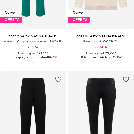
Curvy
Curvy
OFERTA
OFERTA
PERSONA BY MARINA RINALDI
PERSONA BY MARINA RINALDI
Loosefit Calças com vincos 'RACHELE'
Sweatshirt 'OCCHIO'
72,17€
55,60€
Preço original: 145,00€
Preço original: 179,00€
Último preço mais baixo:
74,75€
-3%
Último preço mais baixo:
52,90€