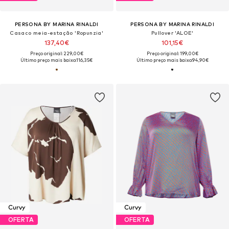
PERSONA BY MARINA RINALDI
PERSONA BY MARINA RINALDI
Casaco meia-estação 'Ropunzia'
Pullover 'ALOE'
137,40€
101,15€
Preço original: 229,00€
Preço original: 199,00€
Último preço mais baixo:
116,35€
Último preço mais baixo:
94,90€
Curvy
Curvy
OFERTA
OFERTA