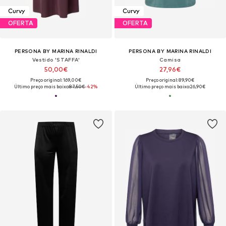
Curvy
Curvy
OFERTA
OFERTA
PERSONA BY MARINA RINALDI
PERSONA BY MARINA RINALDI
Vestido 'STAFFA'
Camisa
50,00€
27,96€
Preço original: 169,00€
Preço original: 89,90€
Último preço mais baixo:
87,50€
-42%
Último preço mais baixo:
26,90€