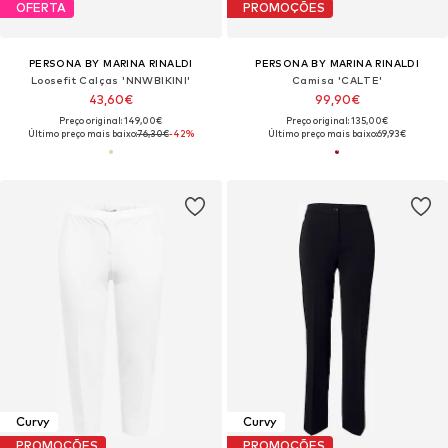
OFERTA
PROMOÇÕES
PERSONA BY MARINA RINALDI
PERSONA BY MARINA RINALDI
Loosefit Calças 'NNWBIKINI'
Camisa 'CALTE'
43,60€
99,90€
Preço original: 149,00€
Preço original: 135,00€
Último preço mais baixo:
76,30€
-42%
Último preço mais baixo:
69,93€
Curvy
Curvy
PROMOÇÕES
PROMOÇÕES