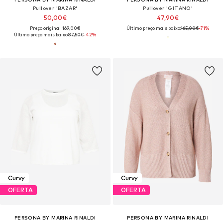
Pullover 'BAZAR'
Pullover 'GITANO'
50,00€
47,90€
Preço original: 169,00€
Último preço mais baixo:
165,00€
-71%
Último preço mais baixo:
87,50€
-42%
Curvy
Curvy
OFERTA
OFERTA
PERSONA BY MARINA RINALDI
PERSONA BY MARINA RINALDI