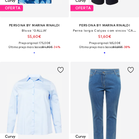
Curvy
Curvy
OFERTA
OFERTA
PERSONA BY MARINA RINALDI
PERSONA BY MARINA RINALDI
Blusa 'GALLIA'
Perna larga Calças com vincos 'CALABRA'
55,60€
51,60€
Preço original: 175,00€
Preço original: 165,00€
Último preço mais baixo:
84,90€
-34%
Último preço mais baixo:
83,85€
-38%
Curvy
Curvy