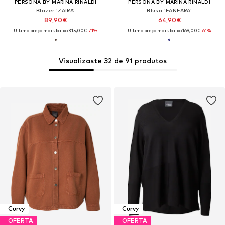
PERSONA BY MARINA RINALDI
PERSONA BY MARINA RINALDI
Blazer 'ZAIRA'
Blusa 'FANFARA'
89,90€
64,90€
Último preço mais baixo:
315,00€
-71%
Último preço mais baixo:
169,00€
-61%
Visualizaste 32 de 91 produtos
Curvy
Curvy
OFERTA
OFERTA