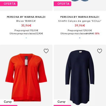
OFERTA
OFERTA
PERSONA BY MARINA RINALDI
PERSONA BY MARINA RINALDI
Blusa 'BIANCA'
Slimfit Calças de ganga 'SCILLI'
35,96€
39,96€
Preço original: 115,00€
Preço original: 129,00€
Último preço mais baixo:
32,90€
Último preço mais baixo:
64,94€
-38%
Curvy
Curvy