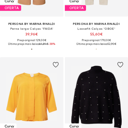
Curvy
Curvy
OFERTA
OFERTA
PERSONA BY MARINA RINALDI
PERSONA BY MARINA RINALDI
Perna larga Calças 'FAIDA'
Loosefit Calças 'OBOE'
39,96€
55,60€
Preço original: 129,00€
Preço original: 179,00€
Último preço mais baixo:
64,94€
-38%
Último preço mais baixo:
52,90€
Curvy
Curvy