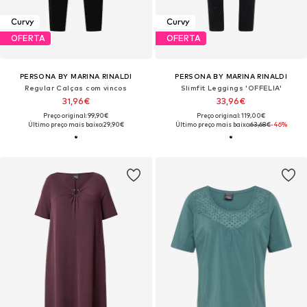
Curvy
Curvy
OFERTA
OFERTA
PERSONA BY MARINA RINALDI
PERSONA BY MARINA RINALDI
Regular Calças com vincos
Slimfit Leggings 'OFFELIA'
31,96€
33,96€
Preço original: 99,90€
Preço original: 119,00€
Último preço mais baixo:
29,90€
Último preço mais baixo:
63,68€
-46%