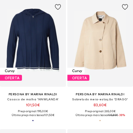
Curvy
Curvy
OFERTA
OFERTA
PERSONA BY MARINA RINALDI
PERSONA BY MARINA RINALDI
Casaco de malha 'NNWLANDA'
Sobretudo meia-estação 'DRAGO'
101,50€
83,60€
Preço original: 195,00€
Preço original: 265,00€
Último preço mais baixo:
101,50€
Último preço mais baixo:
135,85€
-38%