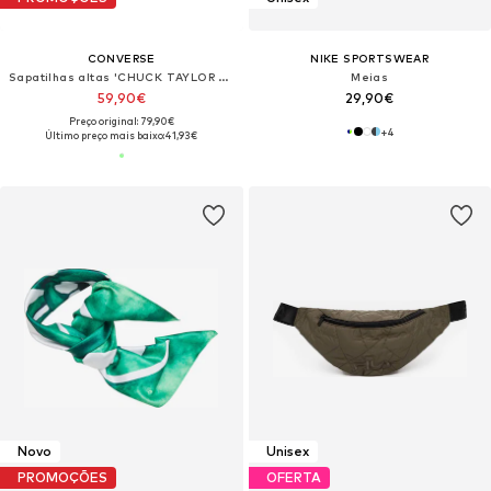
CONVERSE
NIKE SPORTSWEAR
Sapatilhas altas 'CHUCK TAYLOR ALL STAR'
Meias
59,90€
29,90€
Preço original: 79,90€
+
4
Último preço mais baixo:
41,93€
Novo
Unisex
PROMOÇÕES
OFERTA