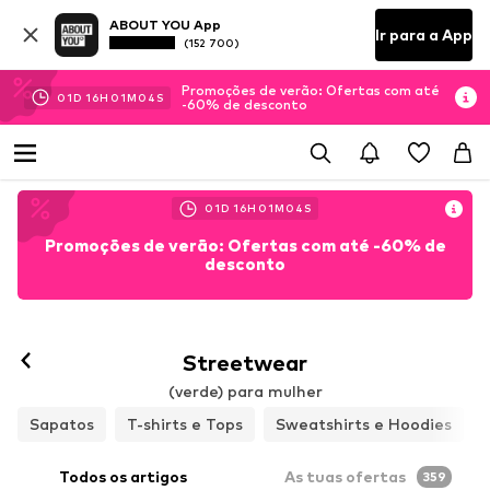
ABOUT YOU App
Ir para a App
(152 700)
Promoções de verão: Ofertas com até
01
D
16
H
01
M
03
S
-60% de desconto
01
D
16
H
01
M
03
S
Promoções de verão: Ofertas com até -60% de
desconto
Seguir
Streetwear
(verde) para mulher
Sapatos
T-shirts e Tops
Sweatshirts e Hoodies
Todos os artigos
As tuas ofertas
359