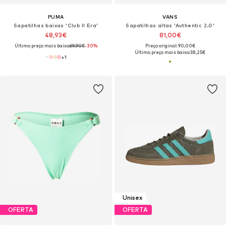
PUMA
VANS
Sapatilhas baixas 'Club II Era'
Sapatilhas altas 'Authentic 2.0'
48,93€
81,00€
Último preço mais baixo:
69,90€
-30%
Preço original: 90,00€
Último preço mais baixo:
38,25€
+
1
Unisex
OFERTA
OFERTA