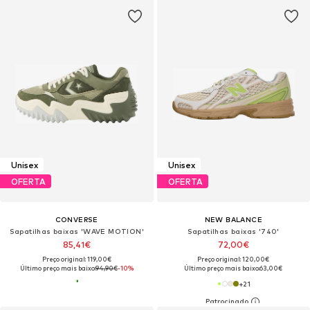
Unisex
Unisex
OFERTA
OFERTA
CONVERSE
NEW BALANCE
Sapatilhas baixas 'WAVE MOTION'
Sapatilhas baixas '740'
85,41€
72,00€
Preço original: 119,00€
Preço original: 120,00€
Último preço mais baixo:
94,90€
-10%
Último preço mais baixo:
63,00€
+
21