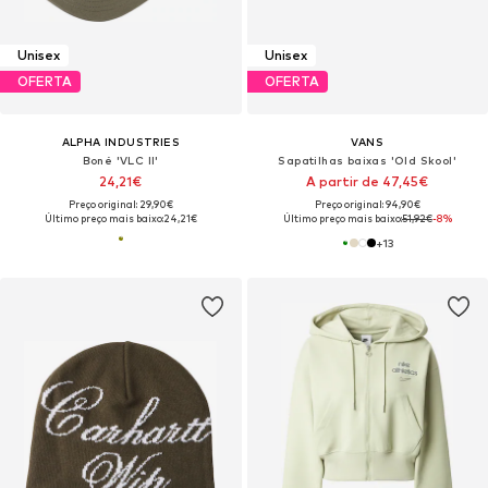
Unisex
Unisex
OFERTA
OFERTA
ALPHA INDUSTRIES
VANS
Boné 'VLC II'
Sapatilhas baixas 'Old Skool'
24,21€
A partir de 47,45€
Preço original: 29,90€
Preço original: 94,90€
Último preço mais baixo:
24,21€
Último preço mais baixo:
51,92€
-8%
+
13