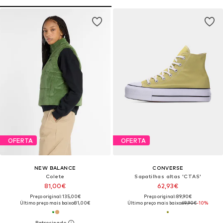
OFERTA
OFERTA
NEW BALANCE
CONVERSE
Colete
Sapatilhas altas 'CTAS'
81,00€
62,93€
Preço original: 135,00€
Preço original: 89,90€
Último preço mais baixo:
81,00€
Último preço mais baixo:
69,90€
-10%