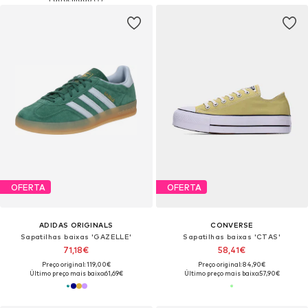
OFERTA
OFERTA
ADIDAS ORIGINALS
CONVERSE
Sapatilhas baixas 'GAZELLE'
Sapatilhas baixas 'CTAS'
71,18€
58,41€
Preço original: 119,00€
Preço original: 84,90€
Último preço mais baixo:
61,69€
Último preço mais baixo:
57,90€