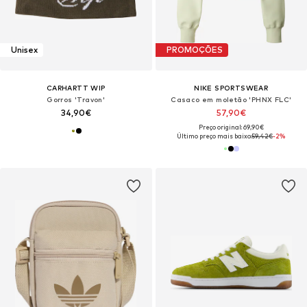
Unisex
PROMOÇÕES
CARHARTT WIP
NIKE SPORTSWEAR
Gorros 'Travon'
Casaco em moletão 'PHNX FLC'
34,90€
57,90€
Preço original: 69,90€
Último preço mais baixo:
59,42€
-2%