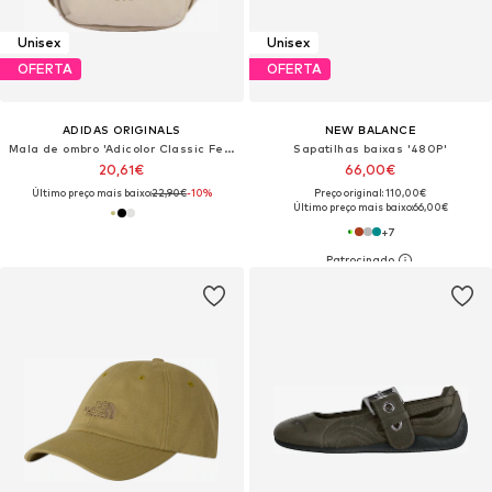
Unisex
Unisex
OFERTA
OFERTA
ADIDAS ORIGINALS
NEW BALANCE
Mala de ombro 'Adicolor Classic Festival'
Sapatilhas baixas '480P'
20,61€
66,00€
Último preço mais baixo:
22,90€
-10%
Preço original: 110,00€
Último preço mais baixo:
66,00€
+
7