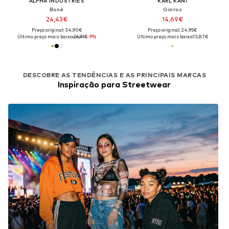
ALPHA INDUSTRIES
KARL KANI
Boné
Gorros
24,43€
14,69€
Preço original: 34,90€
Preço original: 24,95€
Último preço mais baixo:
26,91€
-9%
Último preço mais baixo:
13,87€
DESCOBRE AS TENDÊNCIAS E AS PRINCIPAIS MARCAS
Inspiração para Streetwear