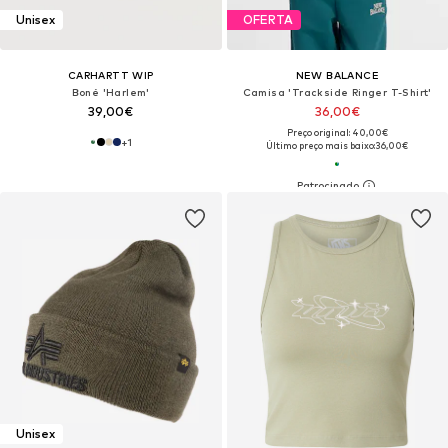
Unisex
OFERTA
CARHARTT WIP
NEW BALANCE
Boné 'Harlem'
Camisa 'Trackside Ringer T-Shirt'
39,00€
36,00€
Preço original: 40,00€
+
1
Último preço mais baixo:
36,00€
Unisex