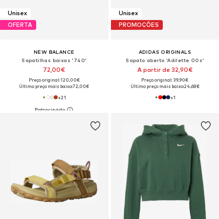
Unisex
Unisex
OFERTA
PROMOÇÕES
NEW BALANCE
ADIDAS ORIGINALS
Sapatilhas baixas '740'
Sapato aberto 'Adilette 00s'
72,00€
A partir de 32,90€
Preço original: 120,00€
Preço original: 39,90€
Último preço mais baixo:
72,00€
Último preço mais baixo:
24,68€
+
21
+
1