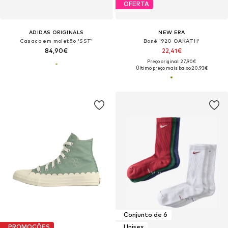
OFERTA
ADIDAS ORIGINALS
NEW ERA
Casaco em moletão 'SST'
Boné '920 OAKATH'
84,90€
22,41€
Preço original: 27,90€
Último preço mais baixo:
20,93€
Conjunto de 6
PROMOÇÕES
Unisex