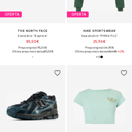
OFERTA
OFERTA
THE NORTH FACE
NIKE SPORTSWEAR
Sandália 'Explore'
Sweatshirt 'PHNX FLC'
85,50€
25,96€
Preço original: 95,00€
Preço original: 64,90€
Último preço mais baixo:
85,50€
Último preço mais baixo:
45,43€
-42%