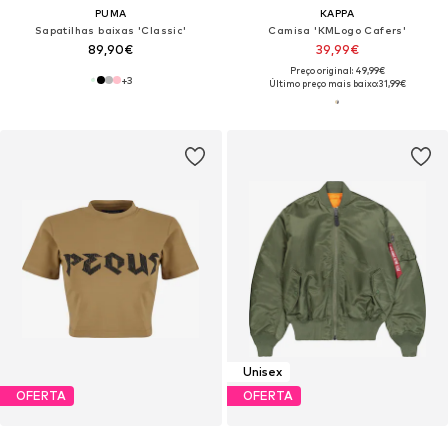
PUMA
KAPPA
Sapatilhas baixas 'Classic'
Camisa 'KMLogo Cafers'
89,90€
39,99€
Preço original: 49,99€
+
3
Último preço mais baixo:
31,99€
Unisex
OFERTA
OFERTA