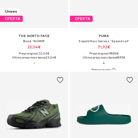
Unisex
OFERTA
OFERTA
THE NORTH FACE
PUMA
Boné 'NORM'
Sapatilhas baixas 'Speedcat'
23,04€
71,92€
Preço original: 32,00€
Preço original: 99,90€
Último preço mais baixo:
23,04€
Último preço mais baixo:
69,93€