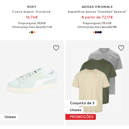
ROXY
ADIDAS ORIGINALS
Cueca biquíni 'Sunshine'
Sapatilhas baixas 'Handball Spezial'
16,74€
A partir de 72,17€
Preço original: 39,90€
Preço original: 119,00€
Último preço mais baixo:
16,74€
Último preço mais baixo:
55,19€
Conjunto de 3
Unisex
Unisex
PROMOÇÕES