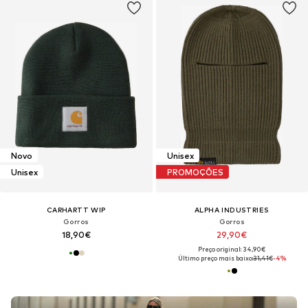
Novo
Unisex
Unisex
PROMOÇÕES
CARHARTT WIP
ALPHA INDUSTRIES
Gorros
Gorros
18,90€
29,90€
Preço original: 34,90€
Último preço mais baixo:
31,41€
-4%