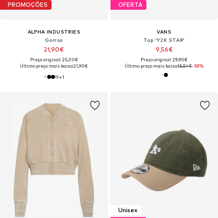
PROMOÇÕES
OFERTA
ALPHA INDUSTRIES
VANS
Gorros
Top 'Y2K STAR'
21,90€
9,56€
Preço original: 25,00€
Preço original: 29,90€
Último preço mais baixo:
21,90€
Último preço mais baixo:
15,54€
-38%
+
1
Unisex