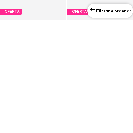
1
Filtrar e ordenar
OFERTA
OFERTA
NEW BALANCE
BILLABONG
Sapatilhas baixas '1906'
Camisa 'WORLD WANDERER'
96,00€
11,95€
Preço original: 160,00€
Preço original: 29,90€
Último preço mais baixo:
96,00€
Último preço mais baixo:
11,95€
+
2