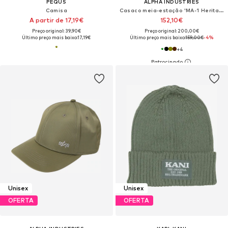
PEQUS
ALPHA INDUSTRIES
Camisa
Casaco meia-estação 'MA-1 Heritage'
A partir de 17,19€
152,10€
Preço original: 39,90€
Preço original: 200,00€
Último preço mais baixo:
17,19€
Último preço mais baixo:
159,00€
-4%
+
4
Unisex
Unisex
OFERTA
OFERTA