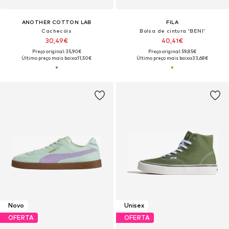
ANOTHER COTTON LAB
FILA
Cachecóis
Bolsa de cintura 'BENI'
30,49€
40,41€
Preço original: 35,90€
Preço original: 59,85€
Último preço mais baixo:
11,50€
Último preço mais baixo:
33,68€
Novo
Unisex
OFERTA
OFERTA