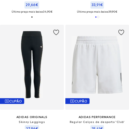
29,66€
33,91€
Último preço mais baixo:
34,90€
Último preço mais baixo:
39,90€
CUPÃO
CUPÃO
ADIDAS ORIGINALS
ADIDAS PERFORMANCE
Skinny Leggings
Regular Calças de desporto 'Club'
27,96€
25,41€