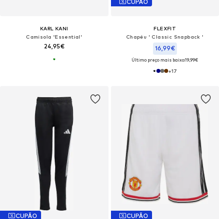
CUPÃO
KARL KANI
FLEXFIT
Camisola 'Essential'
Chapéu ' Classic Snapback '
24,95€
16,99€
Último preço mais baixo:
19,99€
+
17
CUPÃO
CUPÃO