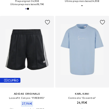
Preço original: 34,90€
Último preço mais baixo:
34,90€
Último preço mais baixo:
18,79€
CUPÃO
ADIDAS ORIGINALS
KARL KANI
Loosefit Calças 'FIREBIRD'
Camisola 'Essential'
24,95€
27,96€