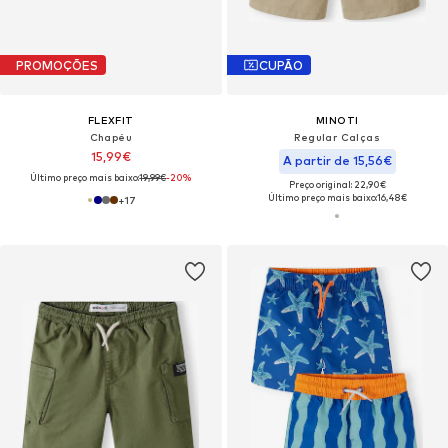
PROMOÇÕES
CUPÃO
FLEXFIT
MINOTI
Chapéu
Regular Calças
15,99€
A partir de 15,56€
Último preço mais baixo:
19,99€
-20%
Preço original: 22,90€
Último preço mais baixo:
16,48€
+
17