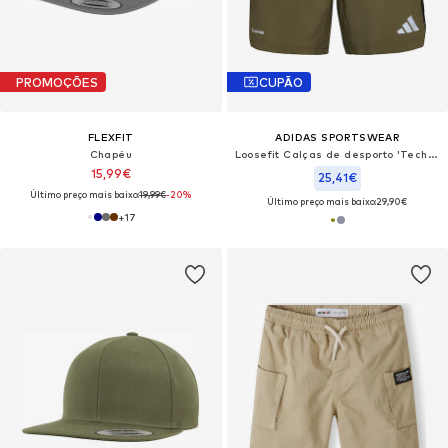
PROMOÇÕES
CUPÃO
FLEXFIT
ADIDAS SPORTSWEAR
Chapéu
Loosefit Calças de desporto 'Tech Apparel'
15,99€
25,41€
Último preço mais baixo:
19,99€
-20%
Último preço mais baixo:
29,90€
+
17