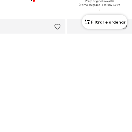
Preço original: 44,90€
Último preço mais baixo:
23,94€
Filtrar e ordenar
CUPÃO
CUPÃO
ADIDAS SPORTSWEAR
ADIDAS SPORTSWEAR
Sapatilhas 'Tensaur 3.0'
Sapatilhas 'VL Court 3.0'
A partir de 25,41€
A partir de 38,16€