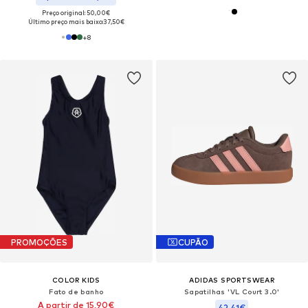
Preço original: 50,00€
Último preço mais baixo:
37,50€
+
8
PROMOÇÕES
CUPÃO
COLOR KIDS
ADIDAS SPORTSWEAR
Fato de banho
Sapatilhas 'VL Court 3.0'
A partir de 15,90€
42,41€