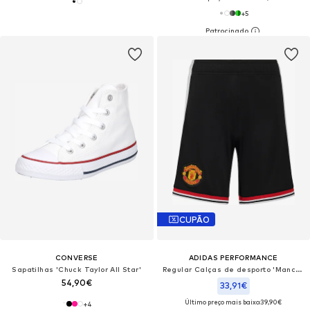
+
5
CUPÃO
CONVERSE
ADIDAS PERFORMANCE
Sapatilhas 'Chuck Taylor All Star'
Regular Calças de desporto 'Manchester United 26/27'
54,90€
33,91€
Último preço mais baixo:
39,90€
+
4