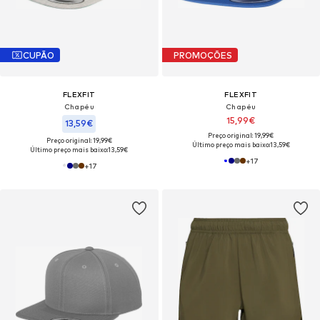
CUPÃO
PROMOÇÕES
FLEXFIT
FLEXFIT
Chapéu
Chapéu
15,99€
13,59€
Preço original: 19,99€
Preço original: 19,99€
Último preço mais baixo:
13,59€
Último preço mais baixo:
13,59€
+
17
+
17