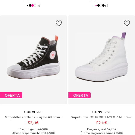
+
4
+
4
OFERTA
OFERTA
CONVERSE
CONVERSE
Sapatilhas 'Chuck Taylor All Star'
Sapatilhas 'CHUCK TAYLOR ALL STAR MOVE PLATFORM'
52,11€
52,11€
Preço original: 64,90€
Preço original: 64,90€
Último preço mais baixo:
44,90€
Último preço mais baixo:
47,90€