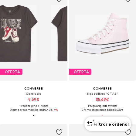
OFERTA
OFERTA
CONVERSE
CONVERSE
Camisola
Sapatilhas 'CTAS'
9,69€
35,69€
Preço original: 17,90€
Preço original: 69,90€
Último preço mais baixo:
10,43€
-7%
Último preço mais baixo:
35,69€
1
Filtrar e ordenar