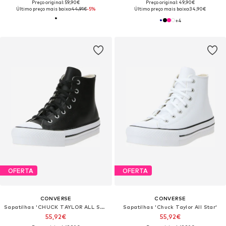
Preço original: 59,90€
Preço original: 49,90€
Último preço mais baixo:
44,91€
-5%
Último preço mais baixo:
34,90€
+
4
OFERTA
OFERTA
CONVERSE
CONVERSE
Sapatilhas 'CHUCK TAYLOR ALL STAR'
Sapatilhas 'Chuck Taylor All Star'
55,92€
55,92€