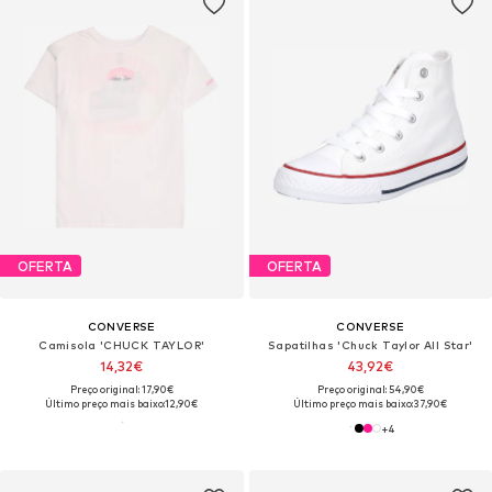
OFERTA
OFERTA
CONVERSE
CONVERSE
Camisola 'CHUCK TAYLOR'
Sapatilhas 'Chuck Taylor All Star'
14,32€
43,92€
Preço original: 17,90€
Preço original: 54,90€
Último preço mais baixo:
12,90€
Último preço mais baixo:
37,90€
+
4