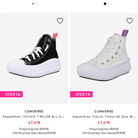
OFERTA
OFERTA
CONVERSE
CONVERSE
Sapatilhas 'CHUCK TAYLOR ALL STAR MOVE PLATFORM'
Sapatilhas 'Chuck Taylor All Star Move Platform'
47,61€
47,61€
Preço original: 59,90€
Preço original: 59,90€
Último preço mais baixo:
39,90€
Último preço mais baixo:
39,90€