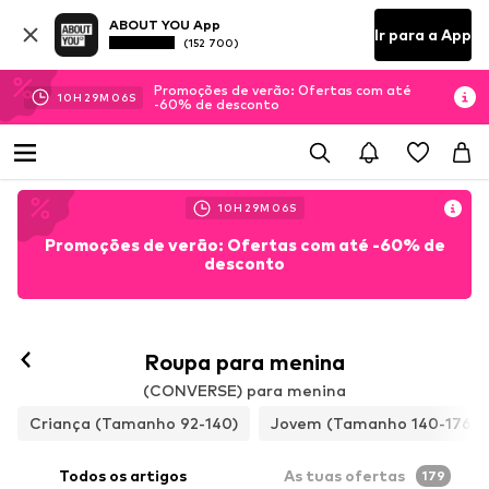
ABOUT YOU App
Ir para a App
(152 700)
Promoções de verão: Ofertas com até
10
H
29
M
05
S
-60% de desconto
10
H
29
M
05
S
Promoções de verão: Ofertas com até -60% de
desconto
Roupa para menina
(CONVERSE) para menina
Criança (Tamanho 92-140)
Jovem (Tamanho 140-176)
Todos os artigos
As tuas ofertas
179