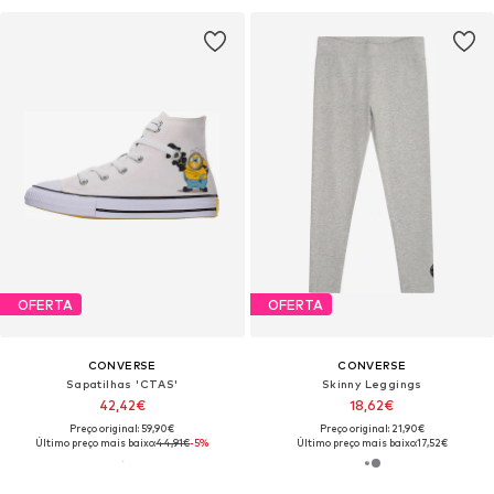
OFERTA
OFERTA
CONVERSE
CONVERSE
Sapatilhas 'CTAS'
Skinny Leggings
42,42€
18,62€
Preço original: 59,90€
Preço original: 21,90€
Último preço mais baixo:
44,91€
-5%
Último preço mais baixo:
17,52€