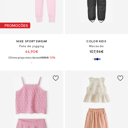
PROMOÇÕES
NIKE SPORTSWEAR
COLOR KIDS
Fato de jogging
Macacão
44,90€
107,96€
Último preço mais baixo:
49,90€
-10%