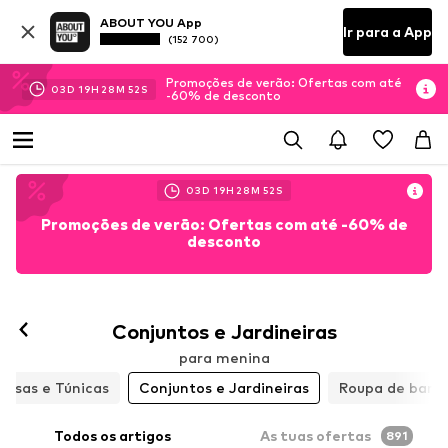
ABOUT YOU App
Ir para a App
(152 700)
Promoções de verão: Ofertas com até
03
D
19
H
28
M
51
S
-60% de desconto
03
D
19
H
28
M
51
S
Promoções de verão: Ofertas com até -60% de
desconto
Conjuntos e Jardineiras
para menina
Blusas e Túnicas
Conjuntos e Jardineiras
Roupa de banh
Todos os artigos
As tuas ofertas
891