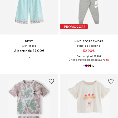
PROMOÇÕES
NEXT
NIKE SPORTSWEAR
Conjuntos
Fato de jogging
A partir de 37,00€
52,90€
Preço original: 59,90€
Último preço mais baixo:
53,91€
-1%
+
2