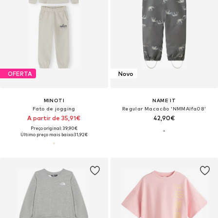
OFERTA
Novo
MINOTI
NAME IT
Fato de jogging
Regular Macacão 'NMMAlfa08'
A partir de 35,91€
42,90€
Preço original: 39,90€
Último preço mais baixo:
31,92€