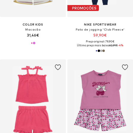
PROMOÇÕES
COLOR KIDS
NIKE SPORTSWEAR
Macacão
Fato de jogging 'Club Fleece'
31,46€
59,90€
Preço original: 79,90€
Último preço mais baixo:
62,91€
-4%