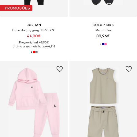
PROMOÇÕES
JORDAN
COLOR KIDS
Fato de jogging 'BRKLYN'
Macacão
44,90€
89,96€
Preço original: 49,90€
Último preço mais baixo:
44,91€