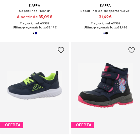
KAPPA
KAPPA
Sapatilhas 'Mona'
Sapatilha de desporto 'Laya'
A partir de 35,09€
31,49€
Preço original: 45,99€
Preço original: 49,99€
Último preço mais baixo:
33,14€
Último preço mais baixo:
31,49€
OFERTA
OFERTA