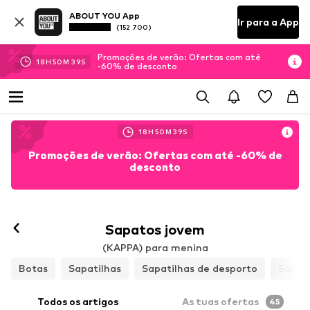
ABOUT YOU App
Ir para a App
(152 700)
Promoções de verão: Ofertas com até
18
H
50
M
36
S
-60% de desconto
18
H
50
M
36
S
Promoções de verão: Ofertas com até -60% de
desconto
Sapatos jovem
(KAPPA) para menina
Botas
Sapatilhas
Sapatilhas de desporto
Sapat
Todos os artigos
As tuas ofertas
45