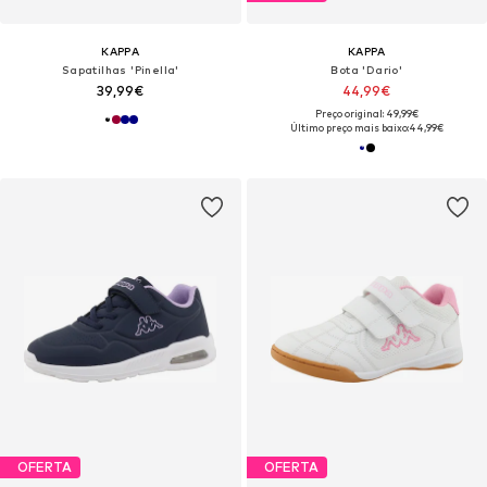
KAPPA
KAPPA
Sapatilhas 'Pinella'
Bota 'Dario'
39,99€
44,99€
Preço original: 49,99€
Último preço mais baixo:
44,99€
OFERTA
OFERTA