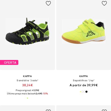
OFERTA
KAPPA
KAPPA
Sandália 'Jado'
Sapatilhas 'Joy'
38,24€
A partir de 39,99€
Preço original: 49,99€
Último preço mais baixo:
42,49€
-10%