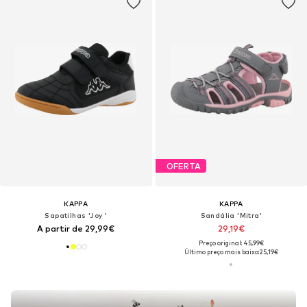
OFERTA
KAPPA
KAPPA
Sapatilhas 'Joy '
Sandália 'Mitra'
A partir de 29,99€
29,19€
Preço original: 45,99€
Último preço mais baixo:
25,19€