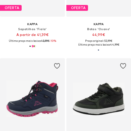
OFERTA
OFERTA
KAPPA
KAPPA
Sapatilhas 'Fiala'
Botas 'Osano'
A partir de 41,39€
44,99€
Último preço mais baixo:
45,99€
-10%
Preço original: 55,99€
Último preço mais baixo:
44,99€