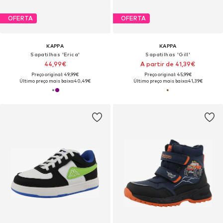
OFERTA
OFERTA
KAPPA
KAPPA
Sapatilhas 'Erica'
Sapatilhas 'Gill'
44,99€
A partir de 41,39€
Preço original: 49,99€
Preço original: 45,99€
Último preço mais baixo:
40,49€
Último preço mais baixo:
41,39€