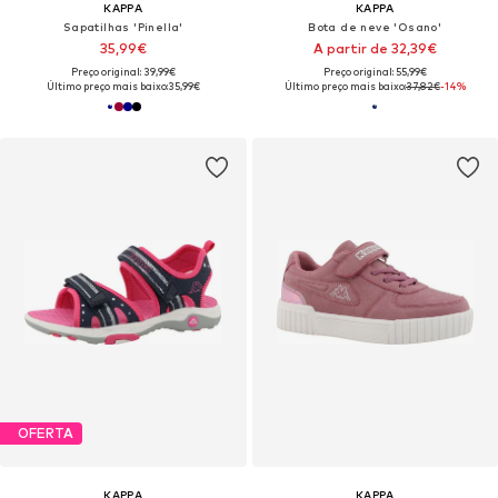
KAPPA
KAPPA
Sapatilhas 'Pinella'
Bota de neve 'Osano'
35,99€
A partir de 32,39€
Preço original: 39,99€
Preço original: 55,99€
Último preço mais baixo:
35,99€
Último preço mais baixo:
37,82€
-14%
OFERTA
KAPPA
KAPPA