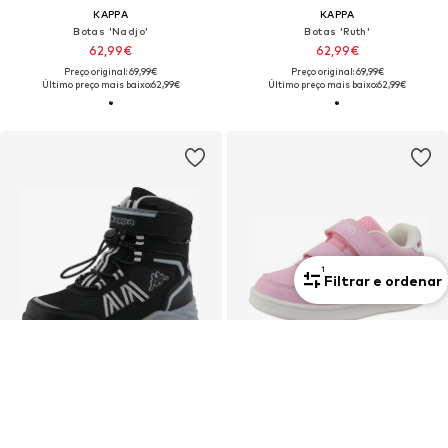
KAPPA
KAPPA
Botas 'Nadjo'
Botas 'Ruth'
62,99€
62,99€
Preço original: 69,99€
Preço original: 69,99€
Último preço mais baixo:
62,99€
Último preço mais baixo:
62,99€
1
Filtrar e ordenar
OFERTA
Novo