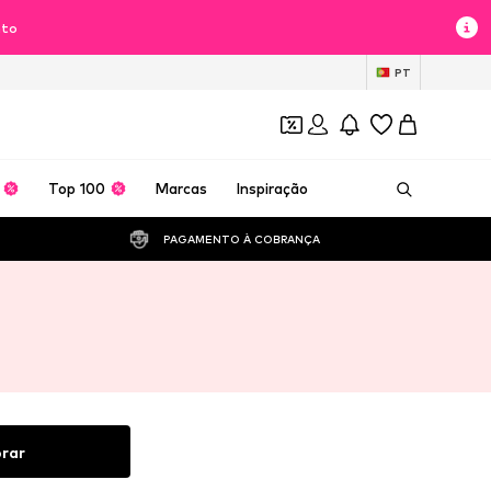
nto
PT
Top 100
Marcas
Inspiração
PAGAMENTO À COBRANÇA 
rar