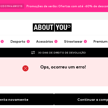
Promoções de verão: Ofertas com até -60% de desco
02
D
09
H
46
M
00
S
ABOUT
YOU
Desporto
Acessórios
Streetwear
Premium
30 DIAS DE DIREITO DE DEVOLUÇÃO
Ops, ocorreu um erro!
enta novamente
Continuar a comp