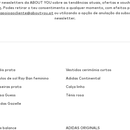
r newsletters da ABOUT YOU sobre as tendências atuais, ofertas e vouch
e
. Podes retirar o teu consentimento a qualquer momento, com efeitos p
apoioaocliente@aboutyou.pt
ou utilizando a opção de anulação da subsc
newsletter.
éis prata
Vestidos cerimónia curtos
los de sol Ray Ban feminino
Adidas Continental
seiras prata
Calça linho
lsa Guess
Ténis rosa
idas Gazelle
w balance
ADIDAS ORIGINALS