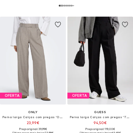
OFERTA
OFERTA
ONLY
GUESS
Perna larga Calças com pregas 'ONLLinda'
Perna larga Calças com pregas 'THEOLINE PERFECT'
23,99€
94,50€
Preço original: 39,99€
Preço original: 119,00€
Último preço mais baixo:
23,99€
Último preço mais baixo:
63,68€