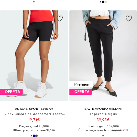
Premium
OFERTA
OFERTA
ADIDAS SPORTSWEAR
EA7 EMPORIO ARMANI
Skinny Calças de desporto 'Essentials'
Tapered Calças
19,71€
59,95€
Preço original: 25,00€
Preço original: 109,00€
Último preço mais baixo:
18,62€
Último preço mais baixo:
76,30€
-21%