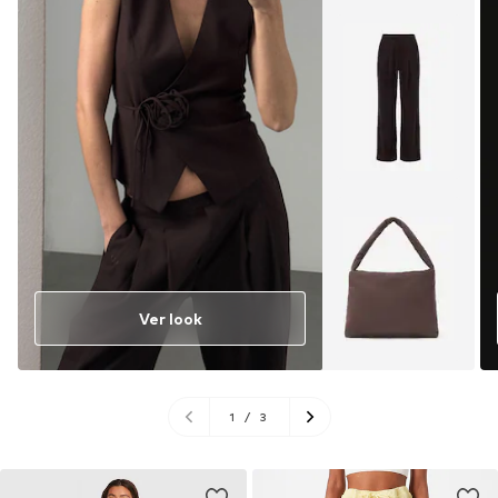
Ver look
1
/
3