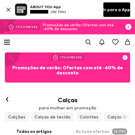
ABOUT YOU App
Ir para a App
(152 700)
Promoções de verão: Ofertas com até
17
H
09
M
37
S
-60% de desconto
17
H
09
M
37
S
Promoções de verão: Ofertas com até -60% de
desconto
Seguir
Calças
para mulher em promoção
Calções
Calças de tecido
Culottes
Calças 3/4
Todos os artigos
As tuas ofertas
12.701