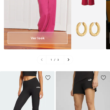
Ver look
1
/
3