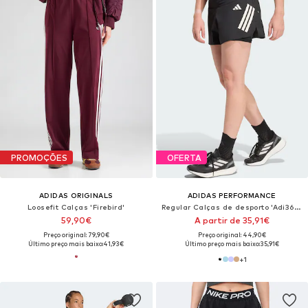
PROMOÇÕES
OFERTA
ADIDAS ORIGINALS
ADIDAS PERFORMANCE
Loosefit Calças 'Firebird'
Regular Calças de desporto 'Adi365 Formotion'
59,90€
A partir de 35,91€
Preço original: 79,90€
Preço original: 44,90€
Último preço mais baixo:
41,93€
Último preço mais baixo:
35,91€
+
1