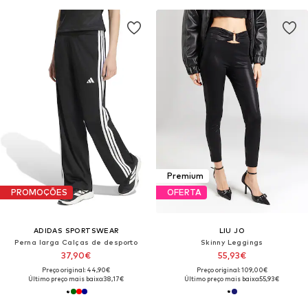
Premium
PROMOÇÕES
OFERTA
ADIDAS SPORTSWEAR
LIU JO
Perna larga Calças de desporto
Skinny Leggings
37,90€
55,93€
Preço original: 44,90€
Preço original: 109,00€
Último preço mais baixo:
38,17€
Último preço mais baixo:
55,93€