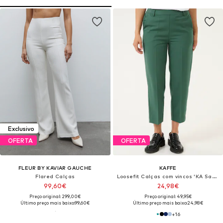
Exclusivo
OFERTA
OFERTA
FLEUR BY KAVIAR GAUCHE
KAFFE
Flared Calças
Loosefit Calças com vincos 'KA Sakura'
99,60€
24,98€
Preço original: 299,00€
Preço original: 49,95€
Último preço mais baixo:
99,60€
Último preço mais baixo:
24,98€
+
16