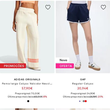
Novo
PROMOÇÕES
OFERTA
ADIDAS ORIGINALS
GAP
Perna larga Calças 'Adicolor Neuclassics'
Regular Calças
57,90€
20,94€
Preço original: 70,00€
Preço original: 34,90€
Último preço mais baixo:
63,00€
-8%
Último preço mais baixo:
26,18€
-20%