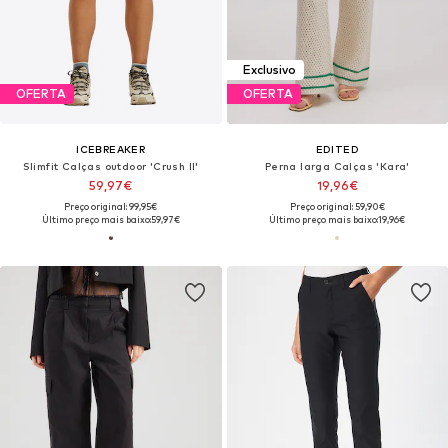
Exclusivo
OFERTA
OFERTA
ICEBREAKER
EDITED
Slimfit Calças outdoor 'Crush II'
Perna larga Calças 'Kara'
59,97€
19,96€
Preço original: 99,95€
Preço original: 59,90€
Último preço mais baixo:
59,97€
Último preço mais baixo:
19,96€