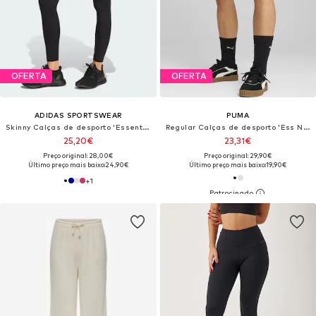
OFERTA
OFERTA
ADIDAS SPORTSWEAR
PUMA
Skinny Calças de desporto 'Essentials'
Regular Calças de desporto 'Ess No. 1'
25,20€
23,31€
Preço original: 28,00€
Preço original: 29,90€
Último preço mais baixo:
24,90€
Último preço mais baixo:
19,90€
+
1