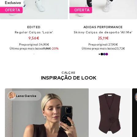
Exclusivo
OFERTA
OFERTA
EDITED
ADIDAS PERFORMANCE
Regular Calças 'Luzie'
Skinny Calças de desporto 'All Me'
9,56€
25,11€
Preço original: 34,90€
Preço original: 27,90€
Último preço mais baixo:
11,96€
-20%
Último preço mais baixo:
23,72€
CALÇAS
INSPIRAÇÃO DE LOOK
Lena Gercke