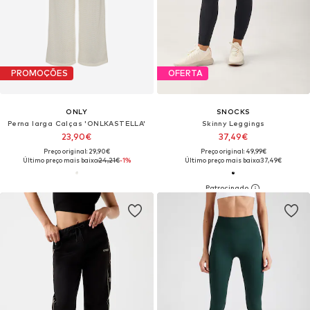
PROMOÇÕES
OFERTA
ONLY
SNOCKS
Perna larga Calças 'ONLKASTELLA'
Skinny Leggings
23,90€
37,49€
Preço original: 29,90€
Preço original: 49,99€
Último preço mais baixo:
24,21€
-1%
Último preço mais baixo:
37,49€