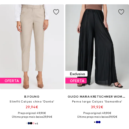
Exclusivo
OFERTA
OFERTA
B.YOUNG
GUIDO MARIA KRETSCHMER WOMEN
Slimfit Calças chino 'Danta'
Perna larga Calças 'Samantha'
29,94€
39,92€
Preço original: 49,90€
Preço original: 49,90€
Último preço mais baixo:
29,94€
Último preço mais baixo:
39,92€
+
4