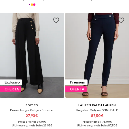
Exclusivo
Premium
OFERTA
OFERTA
EDITED
LAUREN RALPH LAUREN
Perna larga Calças 'Jamie'
Regular Calças 'ZINLEAH'
27,93€
87,50€
Preço original: 39,90€
Preço original: 175,00€
Último preço mais baixo:
23,92€
Último preço mais baixo:
87,50€