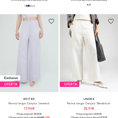
+
1
Exclusivo
OFERTA
OFERTA
EDITED
LINDEX
Perna larga Calças 'Jemma'
Perna larga Calças 'Beatrice'
17,96€
35,91€
Preço original: 59,90€
Preço original: 49,90€
Último preço mais baixo:
21,16€
-15%
Último preço mais baixo:
29,93€