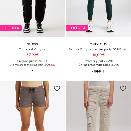
OFERTA
OFERTA
GUESS
ONLY PLAY
Tapered Calças
Skinny Calças de desporto 'ONPJaia'
67,92€
16,09€
Preço original: 109,00€
Preço original: 22,99€
Último preço mais baixo:
71,92€
-5%
Último preço mais baixo:
16,09€
+
11