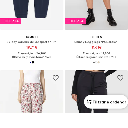
OFERTA
OFERTA
HUMMEL
PIECES
Skinny Calças de desporto 'Tif'
Skinny Leggings 'PCLondon'
19,71€
11,61€
Preço original: 24,90€
Preço original: 12,90€
Último preço mais baixo:
17,52€
Último preço mais baixo:
10,90€
Filtrar e ordenar