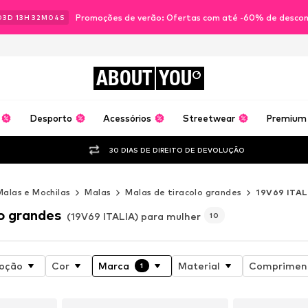
Promoções de verão: Ofertas com até -60% de desco
03
D
13
H
32
M
03
S
ABOUT
YOU
Desporto
Acessórios
Streetwear
Premium
30 DIAS DE DIREITO DE DEVOLUÇÃO
Malas e Mochilas
Malas
Malas de tiracolo grandes
19V69 ITAL
o grandes
(19V69 ITALIA) para mulher
10
oção
Cor
Marca
Material
Compriment
1