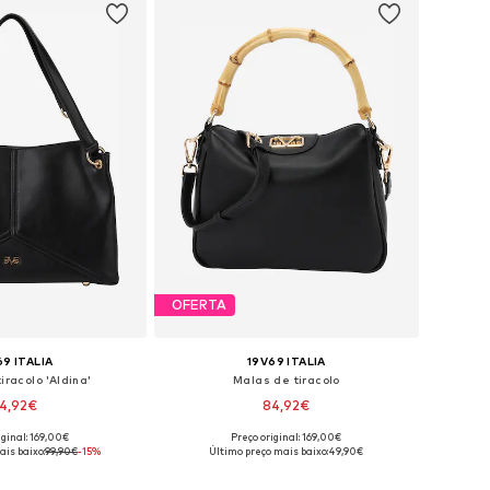
OFERTA
69 ITALIA
19V69 ITALIA
iracolo 'Aldina'
Malas de tiracolo
4,92€
84,92€
iginal: 169,00€
Preço original: 169,00€
poníveis: One Size
Tamanhos disponíveis: One Size
ais baixo:
99,90€
-15%
Último preço mais baixo:
49,90€
ar ao cesto
Adicionar ao cesto