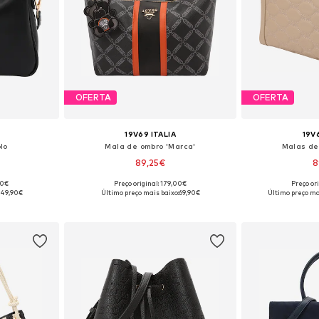
OFERTA
OFERTA
19V69 ITALIA
19V
lo
Mala de ombro 'Marca'
Malas de 
89,25€
8
00€
Preço original: 179,00€
Preço or
 One Size
Tamanhos disponíveis: One Size
Tamanhos dis
:
49,90€
Último preço mais baixo:
69,90€
Último preço ma
esto
Adicionar ao cesto
Adicion