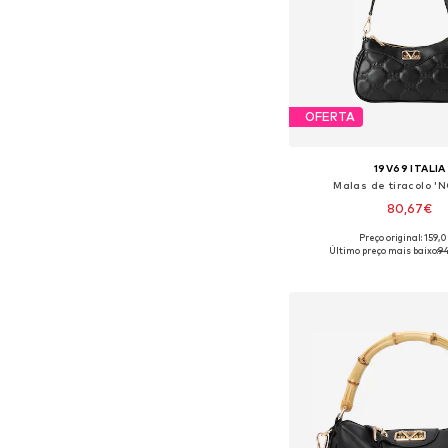
OFERTA
19V69 ITALIA
Malas de tiracolo '
80,67€
Preço original: 159,
Tamanhos disponíveis:
Último preço mais baixo:
9
Adicionar ao c