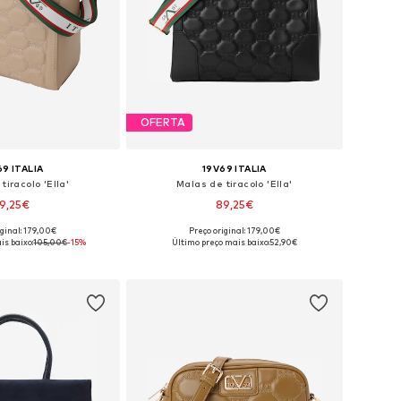
OFERTA
69 ITALIA
19V69 ITALIA
tiracolo 'Ella'
Malas de tiracolo 'Ella'
9,25€
89,25€
iginal: 179,00€
Preço original: 179,00€
poníveis: One Size
Tamanhos disponíveis: One Size
is baixo:
105,00€
-15%
Último preço mais baixo:
52,90€
ar ao cesto
Adicionar ao cesto