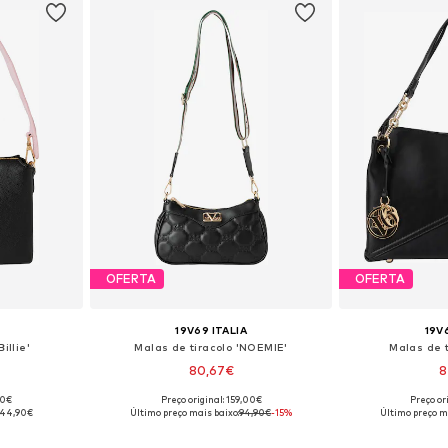
OFERTA
OFERTA
19V69 ITALIA
19V
illie'
Malas de tiracolo 'NOEMIE'
Malas de t
80,67€
8
00€
Preço original: 159,00€
Preço or
 One Size
Tamanhos disponíveis: One Size
Tamanhos dis
44,90€
Último preço mais baixo:
94,90€
-15%
Último preço m
esto
Adicionar ao cesto
Adicion