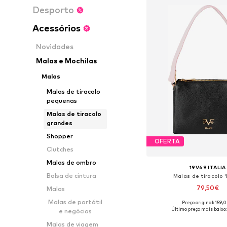
Desporto
Acessórios
Novidades
Malas e Mochilas
Malas
Malas de tiracolo
pequenas
Malas de tiracolo
grandes
Shopper
OFERTA
Clutches
Malas de ombro
19V69 ITALIA
Bolsa de cintura
Malas de tiracolo 'B
79,50€
Malas
Malas de portátil
Preço original: 159,
Tamanhos disponíveis:
Último preço mais baixo:
e negócios
Adicionar ao c
Malas de viagem