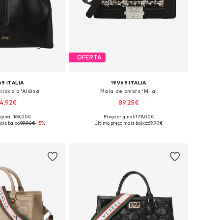
OFERTA
69 ITALIA
19V69 ITALIA
iracolo 'Aldina'
Mala de ombro 'Mila'
4,92€
89,25€
iginal: 169,00€
Preço original: 179,00€
poníveis: One Size
Tamanhos disponíveis: One Size
ais baixo:
99,90€
-15%
Último preço mais baixo:
69,90€
ar ao cesto
Adicionar ao cesto