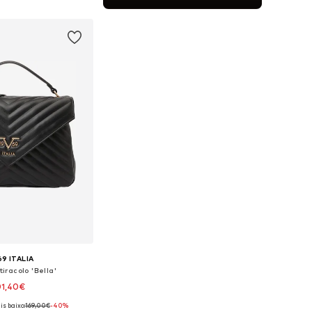
ar ao cesto
69 ITALIA
iracolo 'Bella'
01,40€
s baixo:
169,00€
-40%
poníveis: One Size