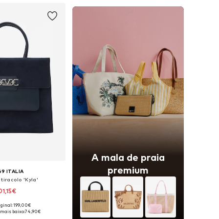
A mala de praia
premium
69 ITALIA
tiracolo 'Kyla'
01,15€
iginal: 199,00€
poníveis: One Size
 mais baixo:
74,90€