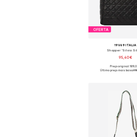
OFERTA
19V69 ITALIA
Shopper 'Silvia Si
95,40€
Preço original: 189,
Tamanhos disponíveis:
Último preço mais baixo:
11
Adicionar ao c