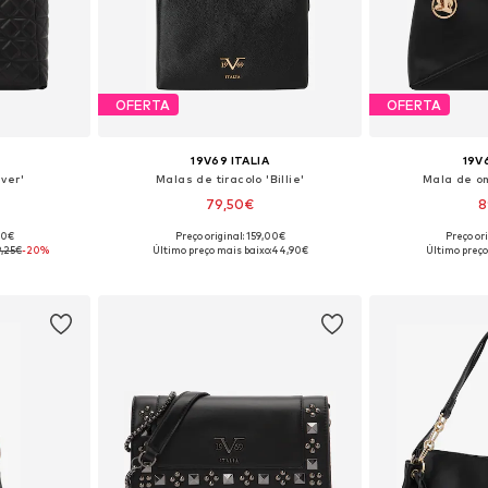
OFERTA
OFERTA
19V69 ITALIA
19V
lver'
Malas de tiracolo 'Billie'
Mala de o
79,50€
8
00€
Preço original: 159,00€
Preço or
 One Size
Tamanhos disponíveis: One Size
Tamanhos dis
9,25€
-20%
Último preço mais baixo:
44,90€
Último preço
esto
Adicionar ao cesto
Adicion