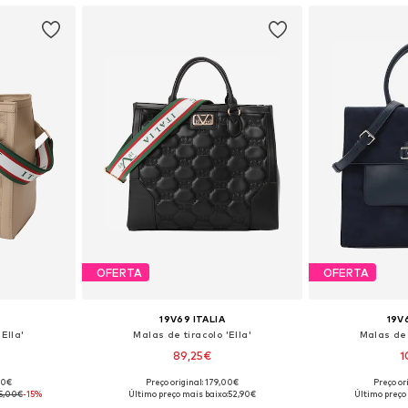
OFERTA
OFERTA
19V69 ITALIA
19V
Ella'
Malas de tiracolo 'Ella'
Malas de 
89,25€
1
00€
Preço original: 179,00€
Preço or
 One Size
Tamanhos disponíveis: One Size
Tamanhos dis
5,00€
-15%
Último preço mais baixo:
52,90€
Último preço