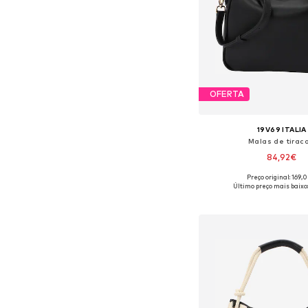
OFERTA
19V69 ITALIA
Malas de tiraco
84,92€
Preço original: 169,
Tamanhos disponíveis:
Último preço mais baixo
Adicionar ao c