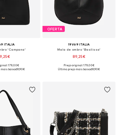
OFERTA
69 ITALIA
19V69 ITALIA
mbro 'Campana'
Mala de ombro 'Basilissa'
9,25€
89,25€
iginal: 179,00€
Preço original: 179,00€
poníveis: One Size
Tamanhos disponíveis: One Size
 mais baixo:
69,90€
Último preço mais baixo:
69,90€
ar ao cesto
Adicionar ao cesto