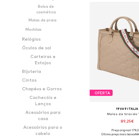
Bolsa de
cosmética
Malas de praia
Mochilas
Relógios
Óculos de sol
Carteiras e
Estojos
Bijuteria
Cintos
Chapéus e Gorros
OFERTA
Cachecóis e
Lenços
19V69 ITALIA
Acessórios para
Malas de tiracolo '
casa
89,25€
Acessórios para o
Preço original: 179,
Tamanhos disponíveis:
cabelo
Último preço mais baixo:
10