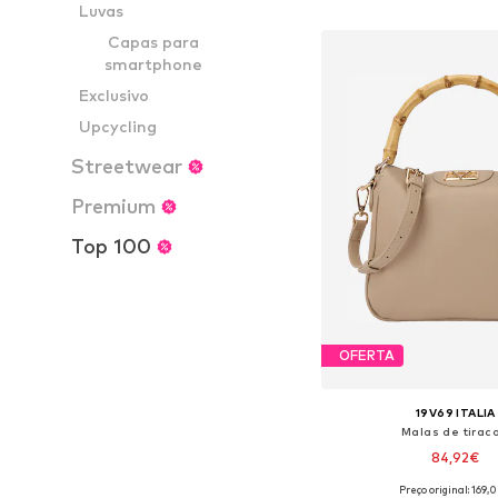
Adicionar ao c
Luvas
Capas para
smartphone
Exclusivo
Upcycling
Streetwear
Premium
Top 100
OFERTA
19V69 ITALIA
Malas de tiraco
84,92€
Preço original: 169,
Tamanhos disponíveis: