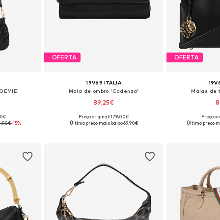
OFERTA
OFERTA
19V69 ITALIA
19V
NOEMIE'
Mala de ombro 'Cadenza'
Malas de t
89,25€
8
00€
Preço original: 179,00€
Preço or
 One Size
Tamanhos disponíveis: One Size
Tamanhos dis
4,90€
-15%
Último preço mais baixo:
69,90€
Último preço m
esto
Adicionar ao cesto
Adicion