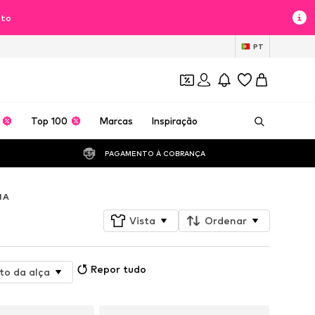
nto
PT
Top 100
Marcas
Inspiração
PAGAMENTO À COBRANÇA 
IA
Vista
Ordenar
Repor tudo
o da alça