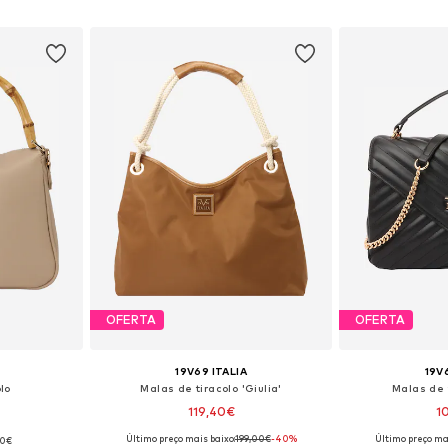
esto
Adicionar ao cesto
Adicion
OFERTA
OFERTA
19V69 ITALIA
19V
lo
Malas de tiracolo 'Giulia'
Malas de t
119,40€
1
Último preço mais baixo:
199,00€
-40%
Último preço mai
00€
 One Size
Tamanhos disponíveis: One Size
Tamanhos dis