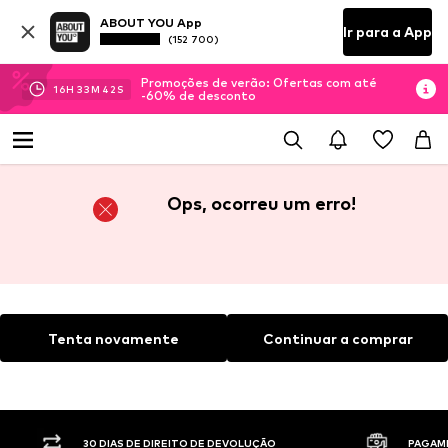
ABOUT YOU App
Ir para a App
(152 700)
Promoções de verão: Ofertas com até
16
H
33
M
42
S
-60% de desconto
Ops, ocorreu um erro!
Tenta novamente
Continuar a comprar
30 DIAS DE DIREITO DE DEVOLUÇÃO
PAGAM