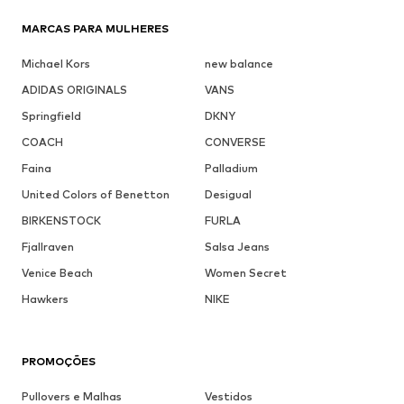
MARCAS PARA MULHERES
Michael Kors
new balance
ADIDAS ORIGINALS
VANS
Springfield
DKNY
COACH
CONVERSE
Faina
Palladium
United Colors of Benetton
Desigual
BIRKENSTOCK
FURLA
Fjallraven
Salsa Jeans
Venice Beach
Women Secret
Hawkers
NIKE
PROMOÇÕES
Pullovers e Malhas
Vestidos