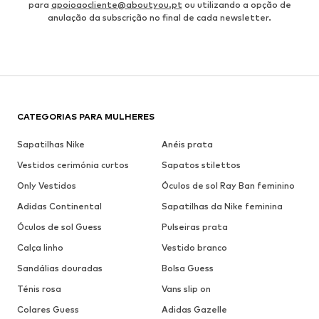
para
apoioaocliente@aboutyou.pt
ou utilizando a opção de
anulação da subscrição no final de cada newsletter.
CATEGORIAS PARA MULHERES
Sapatilhas Nike
Anéis prata
Vestidos cerimónia curtos
Sapatos stilettos
Only Vestidos
Óculos de sol Ray Ban feminino
Adidas Continental
Sapatilhas da Nike feminina
Óculos de sol Guess
Pulseiras prata
Calça linho
Vestido branco
Sandálias douradas
Bolsa Guess
Ténis rosa
Vans slip on
Colares Guess
Adidas Gazelle