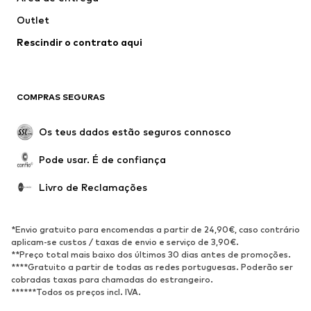
Roupa interior
Blusas e Túnicas
Outlet
Sobretudos
Saias
Rescindir o contrato aqui
Roupa de banho
Sweatshirts e Hoodies
Blazers e coletes
Macacões
Tamanhos grandes
Maternidade
COMPRAS SEGURAS
Ocasiões
Exclusivo
Upcycling
Os teus dados estão seguros connosco
SAPATOS
Pode usar. É de confiança
Novidades
Trending
Livro de Reclamações
Sapatilhas
Botins
Sapatos Clássicos e Saltos
Botas
*Envio gratuito para encomendas a partir de 24,90€, caso contrário
altos
aplicam-se custos / taxas de envio e serviço de 3,90€.
**Preço total mais baixo dos últimos 30 dias antes de promoções.
Sandálias
Sapatos baixos
****Gratuito a partir de todas as redes portuguesas. Poderão ser
cobradas taxas para chamadas do estrangeiro.
Sapatilhas de desporto
Sabrinas
******Todos os preços incl. IVA.
Sapatos abertos
Pantufas