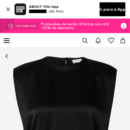
ABOUT YOU App
Ir para a App
(152 700)
Promoções de verão: Ofertas com até
12
H
56
M
02
S
-60% de desconto