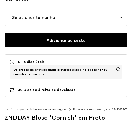
Selecionar tamanho
Adicionar ao cesto
5 - 6 dias úteis
Os prazos de entrega finais previstos serão indicados no teu
carrinho de compras.
30 Dias de direito de devolução
 Tops
Tops
Blusas sem mangas
Blusas sem mangas 2NDDAY
2NDDAY Blusa 'Cornish' em Preto