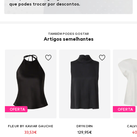
produção de fibras.
que podes trocar por descontos.
Certificação & licença
LENZING™ und ECOVERO™ sind Trademarks der
Lenzing AG.
TAMBÉM PODES GOSTAR
Artigos semelhantes
Saber mais
OFERTA
OFERTA
FLEUR BY KAVIAR GAUCHE
DRYKORN
CALVI
33,53€
129,95€
40