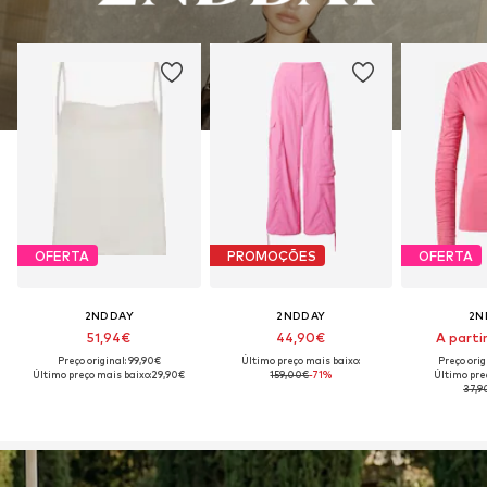
OFERTA
PROMOÇÕES
OFERTA
2NDDAY
2NDDAY
2N
51,94€
44,90€
A partir
Preço original: 99,90€
Último preço mais baixo:
Preço orig
Último preço mais baixo:
29,90€
159,00€
-71%
Último pre
37,9