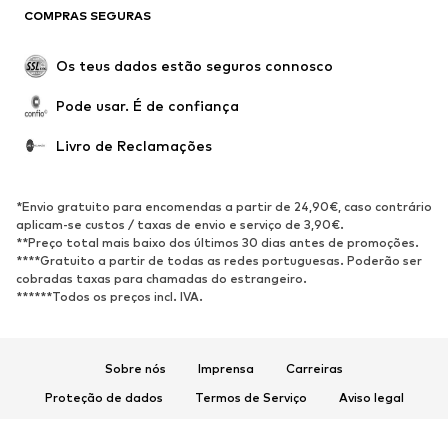
COMPRAS SEGURAS
Ocasiões
Exclusivo
Upcycling
Os teus dados estão seguros connosco
SAPATOS
Pode usar. É de confiança
Novidades
Trending
Livro de Reclamações
Sapatilhas
Botins
Sapatos Clássicos e Saltos
Botas
*Envio gratuito para encomendas a partir de 24,90€, caso contrário
altos
aplicam-se custos / taxas de envio e serviço de 3,90€.
**Preço total mais baixo dos últimos 30 dias antes de promoções.
Sandálias
Sapatos baixos
****Gratuito a partir de todas as redes portuguesas. Poderão ser
cobradas taxas para chamadas do estrangeiro.
Sapatilhas de desporto
Sabrinas
******Todos os preços incl. IVA.
Sapatos abertos
Pantufas
Exclusivo
Sobre nós
Imprensa
Carreiras
DESPORTO
Proteção de dados
Termos de Serviço
Aviso legal
Roupa desportiva
Tipos de desporto
Acessibilidade
Segurança do produto