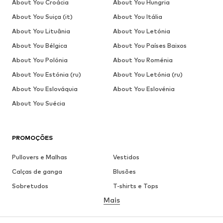
About You Croácia
About You Hungria
About You Suiça (it)
About You Itália
About You Lituânia
About You Letónia
About You Bélgica
About You Países Baixos
About You Polónia
About You Roménia
About You Estónia (ru)
About You Letónia (ru)
About You Eslováquia
About You Eslovénia
About You Suécia
PROMOÇÕES
Pullovers e Malhas
Vestidos
Calças de ganga
Blusões
Sobretudos
T-shirts e Tops
Mais
Calças
Roupa interior
Saias
Blusas e Túnicas