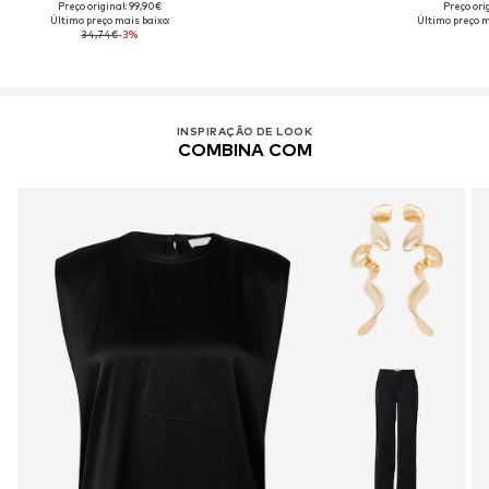
Preço original: 99,90€
Preço ori
Último preço mais baixo:
Último preço m
34,74€
-3%
INSPIRAÇÃO DE LOOK
COMBINA COM