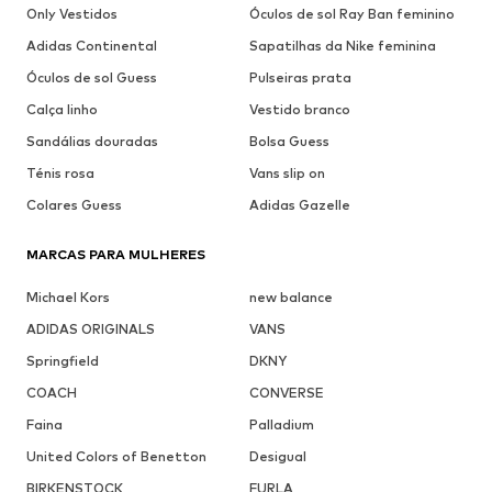
Only Vestidos
Óculos de sol Ray Ban feminino
Adidas Continental
Sapatilhas da Nike feminina
Óculos de sol Guess
Pulseiras prata
Calça linho
Vestido branco
Sandálias douradas
Bolsa Guess
Ténis rosa
Vans slip on
Colares Guess
Adidas Gazelle
MARCAS PARA MULHERES
Michael Kors
new balance
ADIDAS ORIGINALS
VANS
Springfield
DKNY
COACH
CONVERSE
Faina
Palladium
United Colors of Benetton
Desigual
BIRKENSTOCK
FURLA