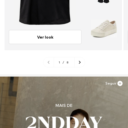
Ver look
1
/
8
Seguir
MAIS DE