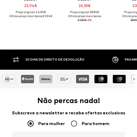
23,94€
26,18€
53
Preço original: 44,90€
Preço original: 59,90€
Preço ori
Último preço mais baixo:
23,94€
Último preço mais baixo:
Último pre
27,92€
-6%
59,9
30 DIAS DE DIREITO DE DEVOLUÇÃO
PAGAM
Não percas nada!
Subscreve a newsletter e recebe ofertas exclusivas
Para mulher
Para homem