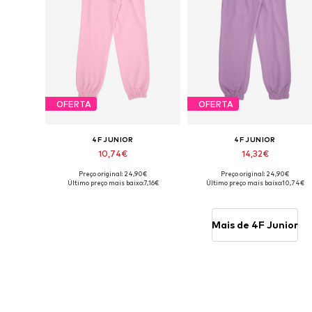
OFERTA
OFERTA
4F JUNIOR
4F JUNIOR
10,74€
14,32€
Preço original: 24,90€
Preço original: 24,90€
Tamanhos disponíveis: 146, 152, 158, 164
Tamanhos disponíveis: 152, 158
Último preço mais baixo:
7,16€
Último preço mais baixo:
10,74€
Adicionar ao cesto
Adicionar ao cesto
Mais de 4F Junior