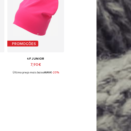
PROMOÇÕES
4F JUNIOR
7,90€
Último preço mais baixo:
9,90€
-20%
Tamanhos disponíveis: 48-54
Adicionar ao cesto