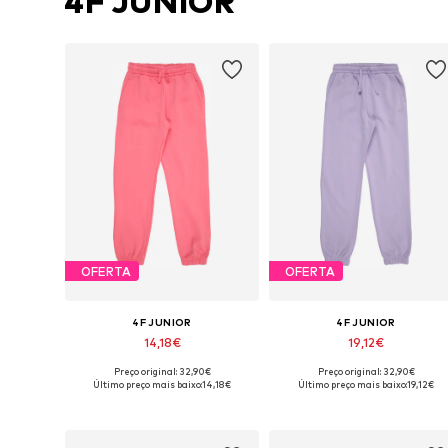
4F JUNIOR
OFERTA
OFERTA
4F JUNIOR
4F JUNIOR
14,18€
19,12€
Preço original: 32,90€
Preço original: 32,90€
Tamanhos disponíveis: 128, 140, 146, 152, 158, 164
Tamanhos disp
Último preço mais baixo:
14,18€
Último preço mais baixo:
19,12€
Adicionar ao cesto
Adicionar ao cesto