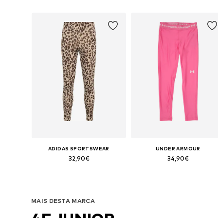
ADIDAS SPORTSWEAR
UNDER ARMOUR
32,90€
34,90€
Tamanhos disponíveis: 116 x regular, 128 x regular, 140 x regular, 152 x regular, 164 x regular, 170 x regular
Disponível em vários tamanhos
Adicionar ao cesto
Adicionar ao cesto
MAIS DESTA MARCA