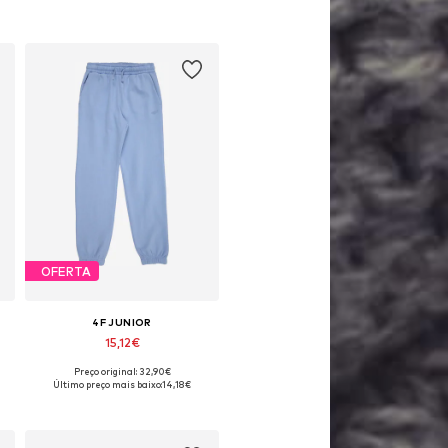
OFERTA
4F JUNIOR
15,12€
Preço original: 32,90€
oníveis: 140, 146, 152, 158
Tamanhos disponíveis: 134, 152
Último preço mais baixo:
14,18€
Adicionar ao cesto