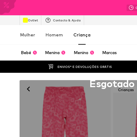
Outlet
Contacto & Ajuda
Mulher
Homem
Criança
Bebé
Menina
Menino
Marcas
ENVIOS* E DEVOLUÇÕES GRÁTIS
Infelizmente esgotado
Esgotado
Crianças