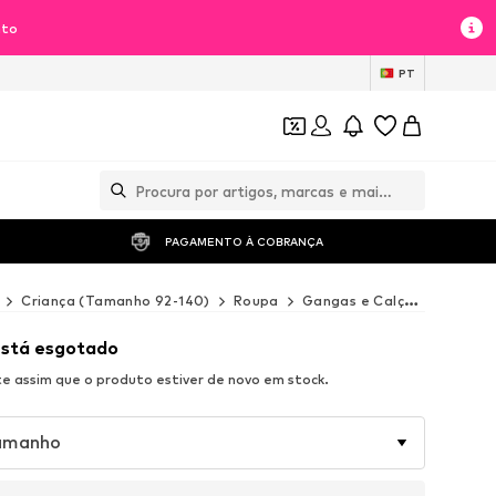
nto
PT
PAGAMENTO À COBRANÇA 
Criança (Tamanho 92-140)
Roupa
Gangas e Calças
Calças
está esgotado
 assim que o produto estiver de novo em stock.
tamanho