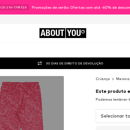
Promoções de verão: Ofertas com até -60% de desco
02
D
21
H
17
M
51
S
ABOUT
YOU
30 DIAS DE DIREITO DE DEVOLUÇÃO
Criança
Menina
Este produto 
Podemos lembrar-te
Selecionar 