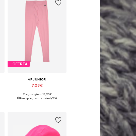
OFERTA
4F JUNIOR
7,09€
Preço original: 13,90€
Tamanhos disponíveis: 152, 158, 164
Último preço mais baixo:
6,95€
Adicionar ao cesto