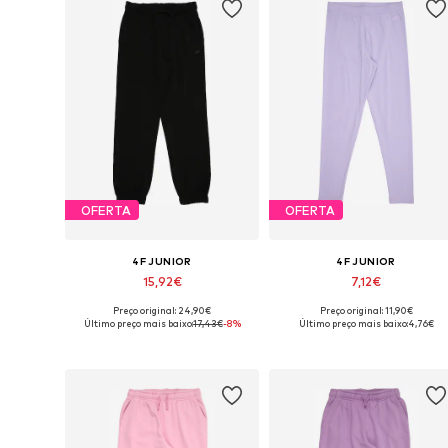
OFERTA
OFERTA
4F JUNIOR
4F JUNIOR
15,92€
7,12€
Preço original: 24,90€
Preço original: 11,90€
Tamanhos disponíveis: 140, 164
Tamanhos disponíveis: 164
Último preço mais baixo:
17,43€
-8%
Último preço mais baixo:
4,76€
Adicionar ao cesto
Adicionar ao cesto