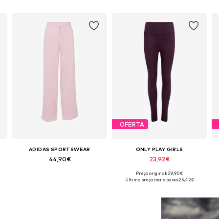
OFERTA
ADIDAS SPORTSWEAR
ONLY PLAY GIRLS
44,90€
23,92€
Preço original: 29,90€
Tamanhos disponíveis: 116 x regular, 128 x regular, 140 x regular, 152 x regular, 164 x regular, 170 x regular
Tamanhos disponíveis: 122-128, 134-140, 146-152, 158-164
Último preço mais baixo:
25,42€
Adicionar ao cesto
Adicionar ao cesto