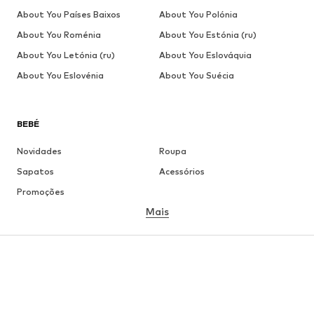
About You Países Baixos
About You Polónia
About You Roménia
About You Estónia (ru)
About You Letónia (ru)
About You Eslováquia
About You Eslovénia
About You Suécia
BEBÉ
Novidades
Roupa
Sapatos
Acessórios
Promoções
Mais
MENINA
Criança (Tamanho 92-140)
Jovem (Tamanho 140-176)
MENINO
Criança (Tamanho 92-140)
Jovem (Tamanho 140-176)