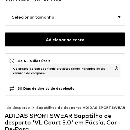
Selecionar tamanho
Adicionar ao cesto
De 4 - 6 dias úteis
Os prazos de entrega finais previstos serão indicados no teu
carrinho de compras.
30 Dias de direito de devolução
has de desporto
Sapatilhas de desporto ADIDAS SPORTSWEAR
ADIDAS SPORTSWEAR Sapatilha de
desporto 'VL Court 3.0' em Fúcsia, Cor-
De-Rosa