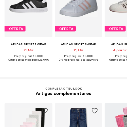
OFERTA
OFERTA
OFERTA
ADIDAS SPORTSWEAR
ADIDAS SPORTSWEAR
ADIDAS 
31,41€
31,41€
A partir
Preço original: 40,00€
Preço original: 40,00€
Preço ori
Último preço mais baixo:
28,00€
Último preço mais baixo:
29,67€
Último preço 
COMPLETA O TEU LOOK
Artigos complementares