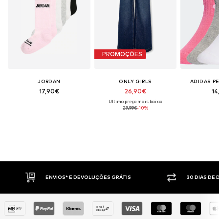
PROMOÇÕES
JORDAN
ONLY GIRLS
ADIDAS P
17,90€
26,90€
14
Último preço mais baixo:
29,99€
-10%
LUÇÕES GRÁTIS
30 DIAS DE DIREITO DE DEVOLUÇÃO