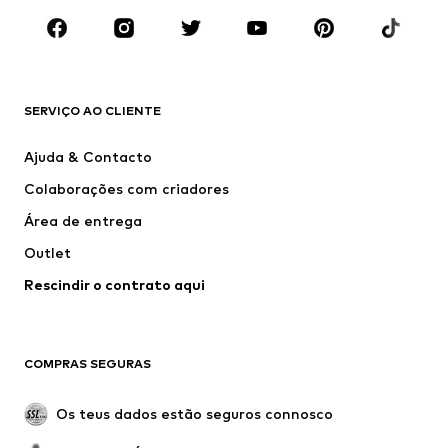
MARCAS
ADIDAS ORIGINALS
ADIDAS SPORTSWEAR
new balance
Nike Sportswear
SERVIÇO AO CLIENTE
Next
VANS
Ajuda & Contacto
CONVERSE
ADIDAS PERFORMANCE
Colaborações com criadores
Área de entrega
Outlet
Rescindir o contrato aqui
COMPRAS SEGURAS
Os teus dados estão seguros connosco