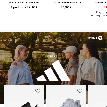
ADIDAS SPORTSWEAR
ADIDAS PERFORMANCE
ADIDAS 
A partir de 39,90€
54,90€
31
Preço ori
Último preço m
Seguir
MAIS DE