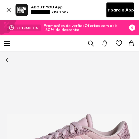
ABOUT YOU App
Ir para a App
(152 700)
Promoções de verão: Ofertas com até
21
H
35
M
10
S
-60% de desconto