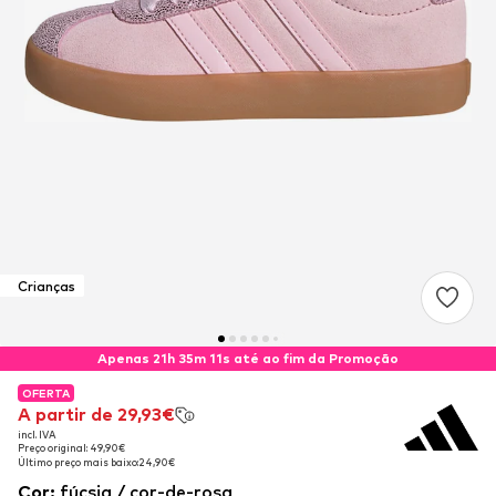
Crianças
Apenas 21h 35m 10s até ao fim da Promoção
OFERTA
OFERTA
A partir de 29,93€
A partir de 29,93€
incl. IVA
incl. IVA
Preço original: 49,90€
Preço original: 49,90€
Último preço mais baixo:
Último preço mais baixo:
24,90€
24,90€
Cor
:
fúcsia / cor-de-rosa