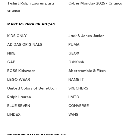
T-shirt Ralph Lauren para
Cyber Monday 2025 - Criança
criança
MARCAS PARA CRIANÇAS
KIDS ONLY
Jack & Jones Junior
ADIDAS ORIGINALS
PUMA
NIKE
GEOX
GAP
OshKosh
BOSS Kidswear
Abercrombie & Fitch
LEGO WEAR
NAME IT
United Colors of Benetton
SKECHERS
Ralph Lauren
LMTD
BLUE SEVEN
CONVERSE
LINDEX
VANS