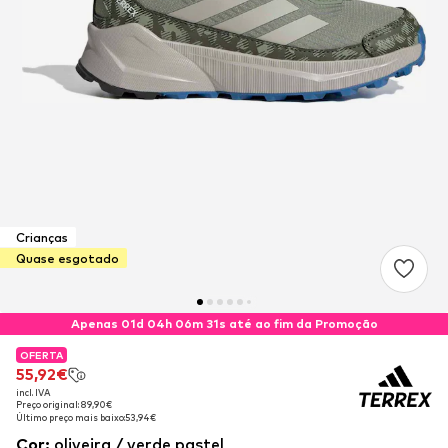
Crianças
Quase esgotado
Apenas 01d 04h 06m 31s até ao fim da Promoção
OFERTA
OFERTA
55,92€
55,92€
incl. IVA
incl. IVA
Preço original: 89,90€
Preço original: 89,90€
Último preço mais baixo:
Último preço mais baixo:
53,94€
53,94€
Cor
:
oliveira / verde pastel