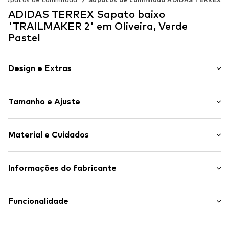
ADIDAS TERREX Sapato baixo
'TRAILMAKER 2' em Oliveira, Verde
Pastel
Design e Extras
Estampado com logo
Tamanho e Ajuste
Ponta redonda
Mistura de materiais
Peso: 100-200 g
Tira de calcanhar
Material e Cuidados
Sola amovível
Superfície estruturada
Material superior: Têxtil, Sintético
Informações do fabricante
Peso leve
Forro e sola interna: Têxtil
Ranhuras flexíveis
adidas BV (Amsterdam)
Sola exterior: Plástico, Borracha
Malha
Hoogoorddreef 9-A
Funcionalidade
Almofada para calcanhar
1101 BA Amsterdam
Eixo almofadado
NL