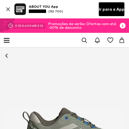
ABOUT YOU App
Ir para a App
(152 700)
Promoções de verão: Ofertas com até
01
D
04
H
06
M
31
S
-60% de desconto