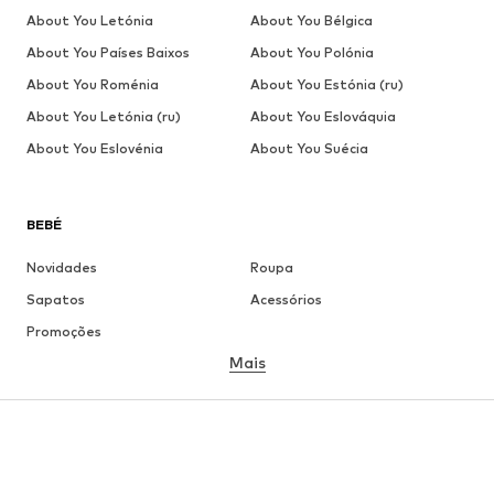
About You Letónia
About You Bélgica
About You Países Baixos
About You Polónia
About You Roménia
About You Estónia (ru)
About You Letónia (ru)
About You Eslováquia
About You Eslovénia
About You Suécia
BEBÉ
Novidades
Roupa
Sapatos
Acessórios
Promoções
Mais
MENINA
Criança (Tamanho 92-140)
Jovem (Tamanho 140-176)
MENINO