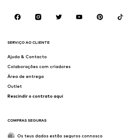
Criança (Tamanho 92-140)
Jovem (Tamanho 140-176)
MARCAS
ADIDAS ORIGINALS
ADIDAS SPORTSWEAR
new balance
Nike Sportswear
SERVIÇO AO CLIENTE
Next
VANS
Ajuda & Contacto
CONVERSE
ADIDAS PERFORMANCE
Colaborações com criadores
Área de entrega
Outlet
Rescindir o contrato aqui
COMPRAS SEGURAS
Os teus dados estão seguros connosco