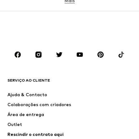
Mais
MENINA
Criança (Tamanho 92-140)
Jovem (Tamanho 140-176)
MENINO
Criança (Tamanho 92-140)
Jovem (Tamanho 140-176)
MARCAS
ADIDAS ORIGINALS
ADIDAS SPORTSWEAR
new balance
Nike Sportswear
SERVIÇO AO CLIENTE
Next
VANS
Ajuda & Contacto
CONVERSE
ADIDAS PERFORMANCE
Colaborações com criadores
Área de entrega
Outlet
Rescindir o contrato aqui