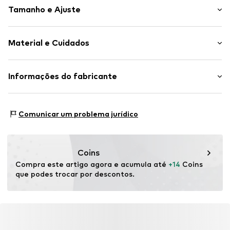
Tamanho e Ajuste
Malhas
Gola Henley
Comprimento da manga: Manga comprida
Punho/colar de malha com costura
Material e Cuidados
Ajuste: Ajuste normal
Linha de botões
Toque com relevo
Material: 100% Algodão
Informações do fabricante
Toque suave
Tipo de material: Malha fina
Fecho de botões
SMYK S.A.
País de origem: China
DOMANIEWSKA 48
Artigo n º.
CUB5824001000001
Comunicar um problema jurídico
02-672 Warsaw
PL
info@smyk.com
Coins
Compra este artigo agora e acumula até 
+14
 Coins 
que podes trocar por descontos.