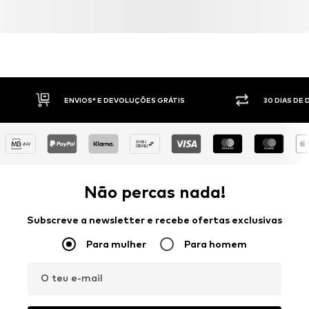
ENVIOS* E DEVOLUÇÕES GRÁTIS
30 DIAS DE
Não percas nada!
Subscreve a newsletter e recebe ofertas exclusivas
Para mulher
Para homem
O teu e-mail