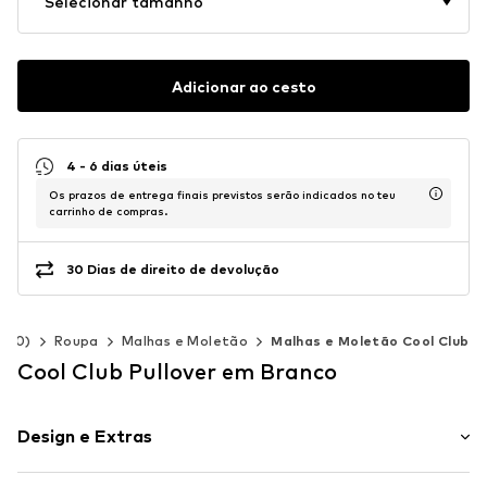
Selecionar tamanho
Adicionar ao cesto
4 - 6 dias úteis
Os prazos de entrega finais previstos serão indicados no teu
carrinho de compras.
30 Dias de direito de devolução
-140)
Roupa
Malhas e Moletão
Malhas e Moletão Cool Club
Cool Club Pullover em Branco
Design e Extras
Às riscas