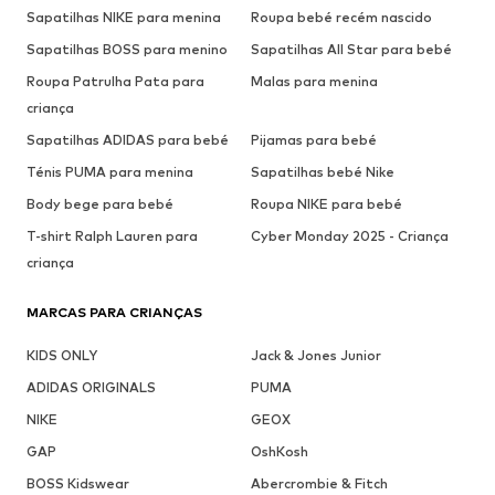
Sapatilhas NIKE para menina
Roupa bebé recém nascido
Sapatilhas BOSS para menino
Sapatilhas All Star para bebé
Roupa Patrulha Pata para
Malas para menina
criança
Sapatilhas ADIDAS para bebé
Pijamas para bebé
Ténis PUMA para menina
Sapatilhas bebé Nike
Body bege para bebé
Roupa NIKE para bebé
T-shirt Ralph Lauren para
Cyber Monday 2025 - Criança
criança
MARCAS PARA CRIANÇAS
KIDS ONLY
Jack & Jones Junior
ADIDAS ORIGINALS
PUMA
NIKE
GEOX
GAP
OshKosh
BOSS Kidswear
Abercrombie & Fitch