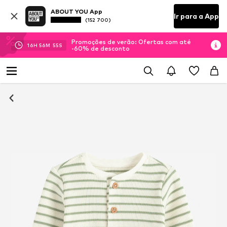
ABOUT YOU App
Ir para a App
(152 700)
Promoções de verão: Ofertas com até
16
H
56
M
55
S
-60% de desconto