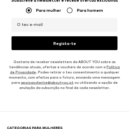
Subscreve a newsletter e recebe ofertas exclusivas
Para mulher
Para homem
O teu e-mail
Regista-te
Gostaria de receber newsletters da ABOUT YOU sobre as
tendências atuais, ofertas e vouchers de acordo com a
Política
de Privacidade
. Podes retirar o teu consentimento a qualquer
momento, com efeitos para o futuro, enviando uma mensagem
para
apoioaocliente@aboutyou.pt
ou utilizando a opção de
anulação da subscrição no final de cada newsletter.
CATEGORIAS PARA MULHERES