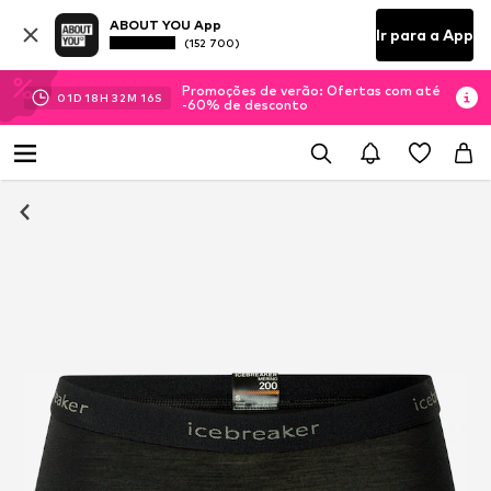
ABOUT YOU App
Ir para a App
(152 700)
Promoções de verão: Ofertas com até
01
D
18
H
32
M
16
S
-60% de desconto