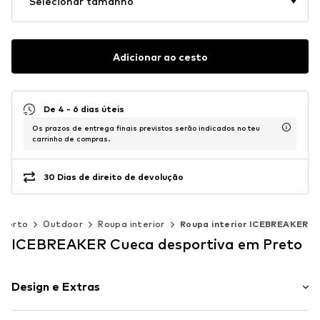
Selecionar tamanho
Adicionar ao cesto
De 4 - 6 dias úteis
Os prazos de entrega finais previstos serão indicados no teu
carrinho de compras.
30 Dias de direito de devolução
sporto
Outdoor
Roupa interior
Roupa interior ICEBREAKER
ICEBREAKER Cueca desportiva em Preto
Design e Extras
Simples