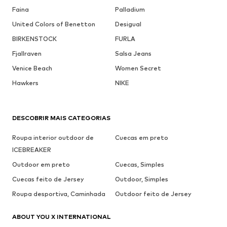
Faina
Palladium
United Colors of Benetton
Desigual
BIRKENSTOCK
FURLA
Fjallraven
Salsa Jeans
Venice Beach
Women Secret
Hawkers
NIKE
DESCOBRIR MAIS CATEGORIAS
Roupa interior outdoor de
Cuecas em preto
ICEBREAKER
Outdoor em preto
Cuecas, Simples
Cuecas feito de Jersey
Outdoor, Simples
Roupa desportiva, Caminhada
Outdoor feito de Jersey
ABOUT YOU X INTERNATIONAL