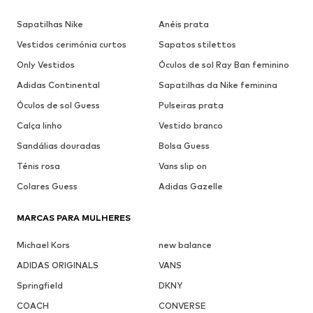
Sapatilhas Nike
Anéis prata
Vestidos cerimónia curtos
Sapatos stilettos
Only Vestidos
Óculos de sol Ray Ban feminino
Adidas Continental
Sapatilhas da Nike feminina
Óculos de sol Guess
Pulseiras prata
Calça linho
Vestido branco
Sandálias douradas
Bolsa Guess
Ténis rosa
Vans slip on
Colares Guess
Adidas Gazelle
MARCAS PARA MULHERES
Michael Kors
new balance
ADIDAS ORIGINALS
VANS
Springfield
DKNY
COACH
CONVERSE