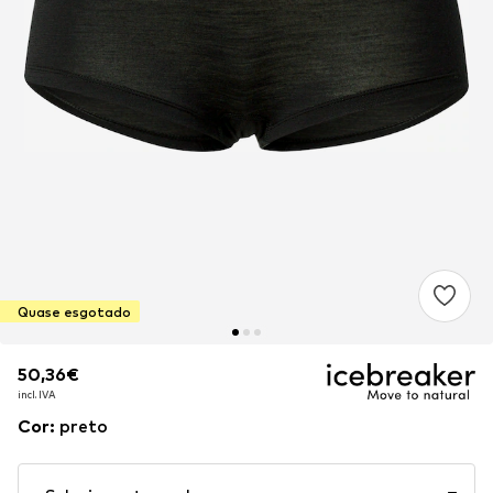
Quase esgotado
50,36€
50,36€
incl. IVA
incl. IVA
Cor
:
preto