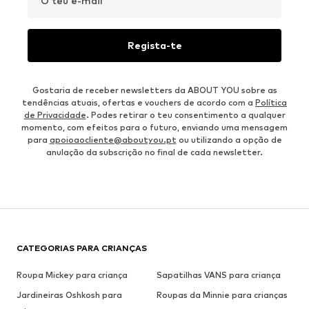
O teu e-mail
Regista-te
Gostaria de receber newsletters da ABOUT YOU sobre as
tendências atuais, ofertas e vouchers de acordo com a
Política
de Privacidade
. Podes retirar o teu consentimento a qualquer
momento, com efeitos para o futuro, enviando uma mensagem
para
apoioaocliente@aboutyou.pt
ou utilizando a opção de
anulação da subscrição no final de cada newsletter.
CATEGORIAS PARA CRIANÇAS
Roupa Mickey para criança
Sapatilhas VANS para criança
Jardineiras Oshkosh para
Roupas da Minnie para crianças