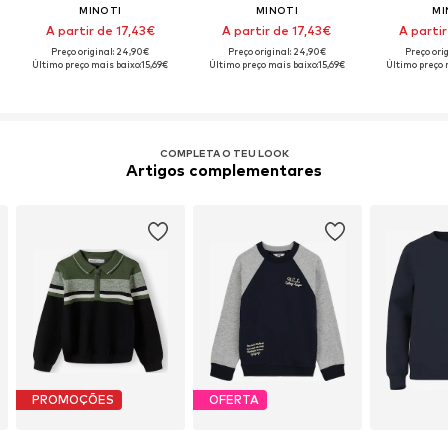
MINOTI
MINOTI
MI
A partir de 17,43€
A partir de 17,43€
A partir
Preço original: 24,90€
Preço original: 24,90€
Preço ori
Último preço mais baixo:
15,69€
Último preço mais baixo:
15,69€
Último preço 
COMPLETA O TEU LOOK
Artigos complementares
PROMOÇÕES
OFERTA