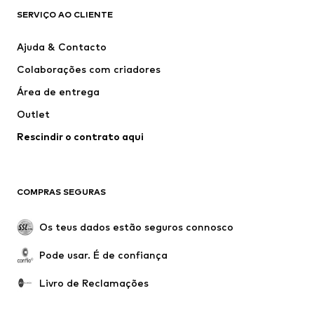
new balance
Nike Sportswear
SERVIÇO AO CLIENTE
Next
VANS
Ajuda & Contacto
CONVERSE
ADIDAS PERFORMANCE
Colaborações com criadores
Área de entrega
Outlet
Rescindir o contrato aqui
COMPRAS SEGURAS
Os teus dados estão seguros connosco
Pode usar. É de confiança
Livro de Reclamações