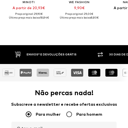
MINOTI
WE FASHION
NA
A partir de 20,93€
9,90€
A partir
Preço original: 29,90€
Preço original: 29,00€
Último preço mais baixo:
18,84€
Último preço mais baixo:
8,80€
DEVOLUÇÕES GRÁTIS
30 DIAS DE DIREITO DE DEVOLUÇÃO
Não percas nada!
Subscreve a newsletter e recebe ofertas exclusivas
Para mulher
Para homem