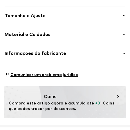
Simples
Tamanho e Ajuste
Jersey
Gola de polo
Comprimento da manga: Manga comprida
Bainha com nervuras
Material e Cuidados
Ajuste: Ajuste normal
Toque suave
Fecho de botões
Material: 100% Algodão
Informações do fabricante
Artigo n º.
MTI99um001000006
Bainha com nervuras: 96% Algodão, 4% Elastano
MINOTI SP. z O.O.
País de origem: Paquistão
Grochowska 306/308
Comunicar um problema jurídico
03-844 Warsaw
PL
partner@minoti.com
Coins
Compra este artigo agora e acumula até 
+31
 Coins 
que podes trocar por descontos.