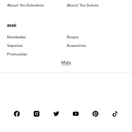
About You Eslovénia
About You Suécia
BEBÉ
Novidades
Roupa
Sapatos
Acessórios
Promoções
Mais
MENINA
Criança (Tamanho 92-140)
Jovem (Tamanho 140-176)
MENINO
Criança (Tamanho 92-140)
Jovem (Tamanho 140-176)
MARCAS
ADIDAS ORIGINALS
ADIDAS SPORTSWEAR