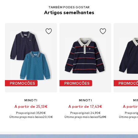
TAMBÉM PODES GOSTAR
Artigos semelhantes
PROMOÇÕES
PROMOÇÕES
PROMOÇ
MINOTI
MINOTI
MI
A partir de 25,13€
A partir de 17,43€
A partir
Preço original: 35,90€
Preço original: 24,90€
Preço ori
Último preço mais baixo:
20,10€
Último preço mais baixo:
15,69€
Último preço 