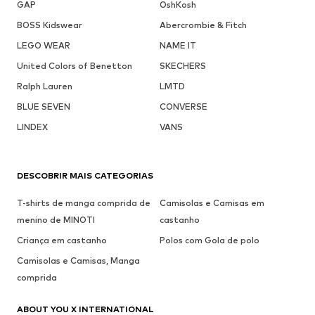
GAP
OshKosh
BOSS Kidswear
Abercrombie & Fitch
LEGO WEAR
NAME IT
United Colors of Benetton
SKECHERS
Ralph Lauren
LMTD
BLUE SEVEN
CONVERSE
LINDEX
VANS
DESCOBRIR MAIS CATEGORIAS
T-shirts de manga comprida de
Camisolas e Camisas em
menino de MINOTI
castanho
Criança em castanho
Polos com Gola de polo
Camisolas e Camisas, Manga
comprida
ABOUT YOU X INTERNATIONAL