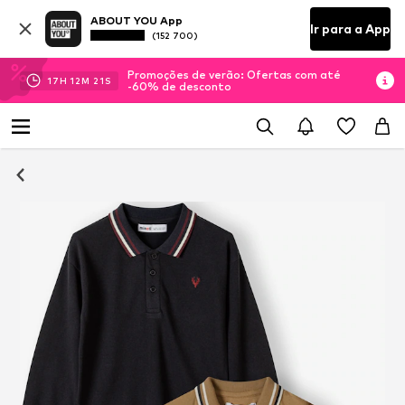
ABOUT YOU App
Ir para a App
(152 700)
Promoções de verão: Ofertas com até
17
H
12
M
21
S
-60% de desconto