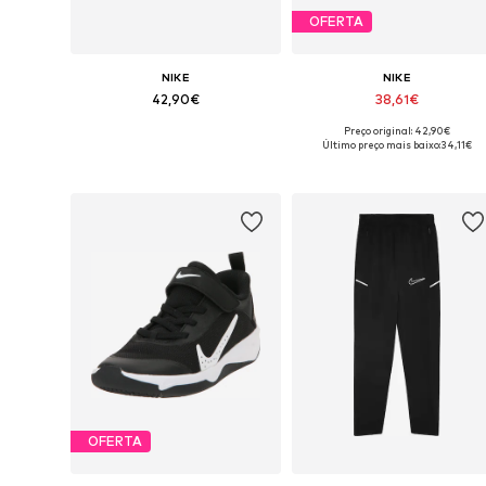
OFERTA
NIKE
NIKE
42,90€
38,61€
Preço original: 42,90€
Disponível em vários tamanhos
Disponível em vários tamanhos
Último preço mais baixo:
34,11€
Adicionar ao cesto
Adicionar ao cesto
OFERTA