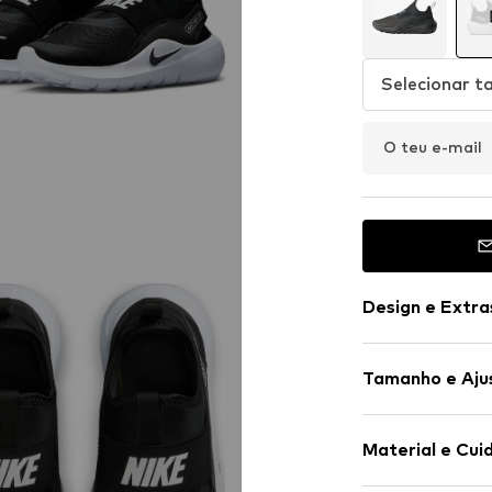
Selecionar 
O teu e-mail
Design e Extra
Estampado c
Tamanho e Aju
Ponta redon
Inserções elá
Altura do tac
Sola com perf
Material e Cui
Tacão reforç