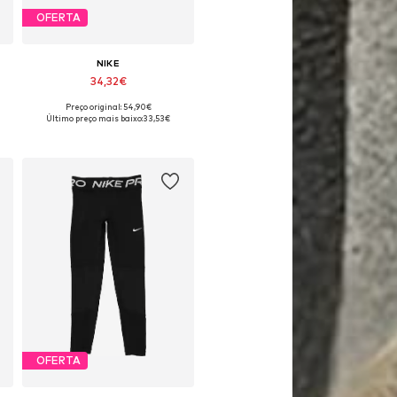
OFERTA
NIKE
34,32€
Preço original: 54,90€
Tamanhos disponíveis: 27,5, 28, 29,5, 32, 35
Último preço mais baixo:
33,53€
Adicionar ao cesto
OFERTA