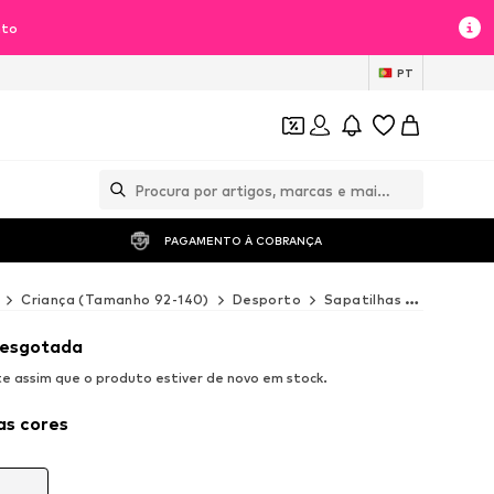
nto
PT
PAGAMENTO À COBRANÇA 
Criança (Tamanho 92-140)
Desporto
Sapatilhas de desporto
 esgotada
 assim que o produto estiver de novo em stock.
as cores