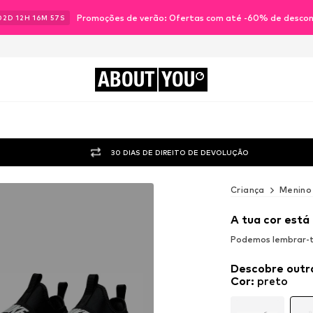
Promoções de verão: Ofertas com até -60% de desco
02
D
12
H
16
M
55
S
ABOUT
YOU
30 DIAS DE DIREITO DE DEVOLUÇÃO
Criança
Menino
A tua cor está
Podemos lembrar-te
Descobre outr
Cor
:
preto