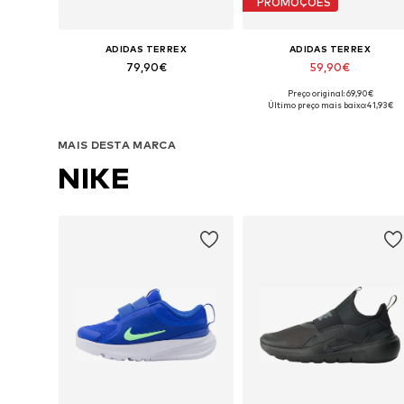
PROMOÇÕES
ADIDAS TERREX
ADIDAS TERREX
79,90€
59,90€
+
1
Preço original: 69,90€
Disponível em vários tamanhos
Disponível em vários tamanhos
Último preço mais baixo:
41,93€
Adicionar ao cesto
Adicionar ao cesto
MAIS DESTA MARCA
NIKE