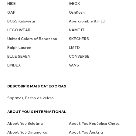
NIKE
GEOX
GAP
OshKosh
BOSS Kidswear
Abercrombie & Fitch
LEGO WEAR
NAME IT
United Colors of Benetton
SKECHERS
Ralph Lauren
LMTD
BLUE SEVEN
CONVERSE
LINDEX
VANS
DESCOBRIR MAIS CATEGORIAS
Sapatos, Fecho de velcro
ABOUT YOU X INTERNATIONAL
About You Bulgária
About You República Checa
About You Dinamarca
About You Áustria