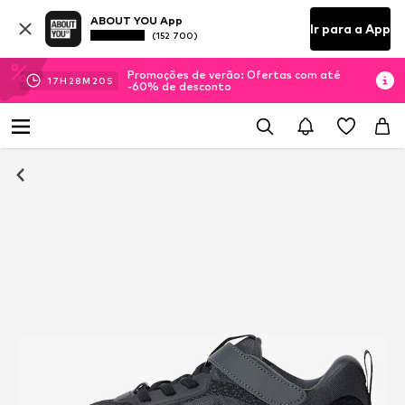
ABOUT YOU App
Ir para a App
(152 700)
Promoções de verão: Ofertas com até
17
H
28
M
20
S
-60% de desconto