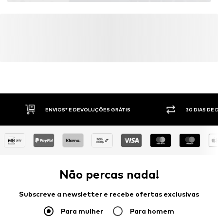
Fecho de velcro
Artigo n º.
Nikaffs001000001
ENVIOS* E DEVOLUÇÕES GRÁTIS
30 DIAS DE
Não percas nada!
Subscreve a newsletter e recebe ofertas exclusivas
Para mulher
Para homem