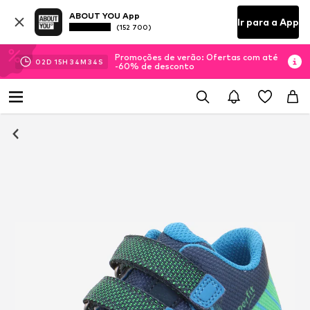
ABOUT YOU App
Ir para a App
(152 700)
Promoções de verão: Ofertas com até
02
D
15
H
34
M
33
S
-60% de desconto