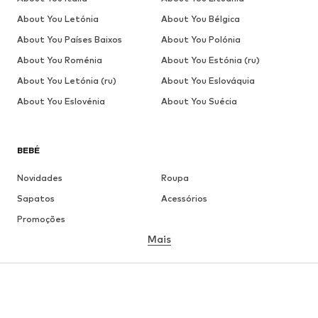
About You Letónia
About You Bélgica
About You Países Baixos
About You Polónia
About You Roménia
About You Estónia (ru)
About You Letónia (ru)
About You Eslováquia
About You Eslovénia
About You Suécia
BEBÉ
Novidades
Roupa
Sapatos
Acessórios
Promoções
Mais
MENINA
Criança (Tamanho 92-140)
Jovem (Tamanho 140-176)
MENINO