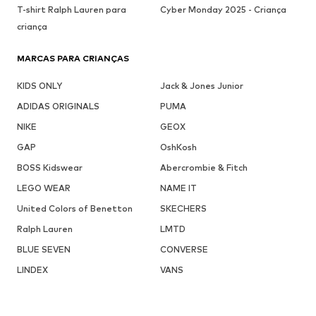
T-shirt Ralph Lauren para
Cyber Monday 2025 - Criança
criança
MARCAS PARA CRIANÇAS
KIDS ONLY
Jack & Jones Junior
ADIDAS ORIGINALS
PUMA
NIKE
GEOX
GAP
OshKosh
BOSS Kidswear
Abercrombie & Fitch
LEGO WEAR
NAME IT
United Colors of Benetton
SKECHERS
Ralph Lauren
LMTD
BLUE SEVEN
CONVERSE
LINDEX
VANS