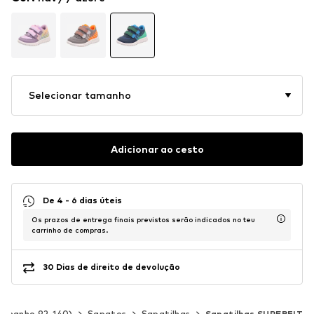
Selecionar tamanho
Adicionar ao cesto
De 4 - 6 dias úteis
Os prazos de entrega finais previstos serão indicados no teu
carrinho de compras.
30 Dias de direito de devolução
Tamanho 92-140)
Sapatos
Sapatilhas
Sapatilhas SUPERFIT