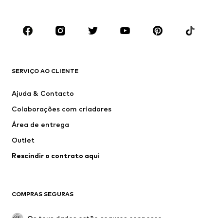
Criança (Tamanho 92-140)
Jovem (Tamanho 140-176)
MARCAS
ADIDAS ORIGINALS
ADIDAS SPORTSWEAR
new balance
Nike Sportswear
SERVIÇO AO CLIENTE
Next
VANS
Ajuda & Contacto
CONVERSE
ADIDAS PERFORMANCE
Colaborações com criadores
Área de entrega
Outlet
Rescindir o contrato aqui
COMPRAS SEGURAS