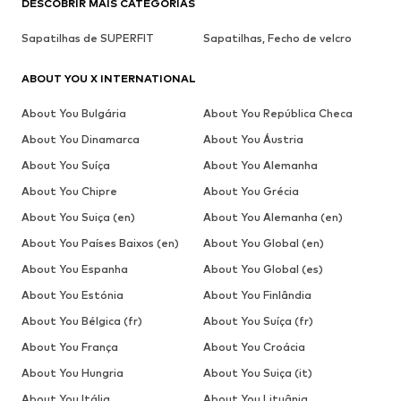
DESCOBRIR MAIS CATEGORIAS
Sapatilhas de SUPERFIT
Sapatilhas, Fecho de velcro
ABOUT YOU X INTERNATIONAL
About You Bulgária
About You República Checa
About You Dinamarca
About You Áustria
About You Suíça
About You Alemanha
About You Chipre
About You Grécia
About You Suiça (en)
About You Alemanha (en)
About You Países Baixos (en)
About You Global (en)
About You Espanha
About You Global (es)
About You Estónia
About You Finlândia
About You Bélgica (fr)
About You Suíça (fr)
About You França
About You Croácia
About You Hungria
About You Suiça (it)
About You Itália
About You Lituânia