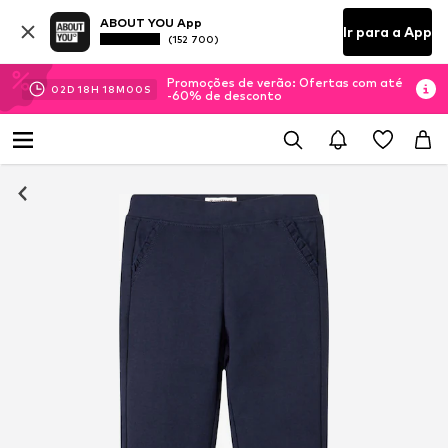
ABOUT YOU App
Ir para a App
(152 700)
Promoções de verão: Ofertas com até
02
D
18
H
17
M
59
S
-60% de desconto