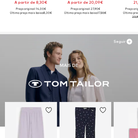
A partir de 8,30€
A partir de 20,09€
21
Preço original: 14,00€
Preço original: 27,90€
Preço ori
Último preço mais baixo:
8,30€
Último preço mais baixo:
17,86€
Último pre
23,
Seguir
MAIS DE