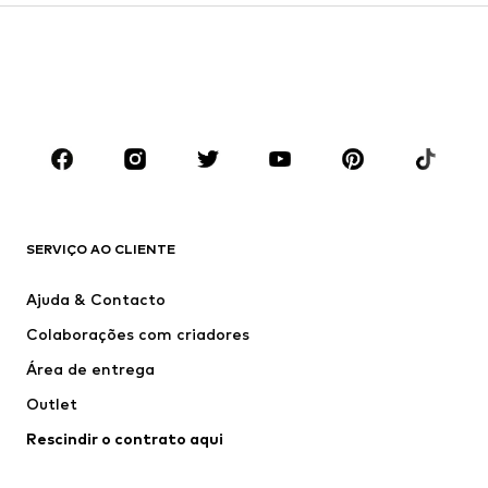
Criança (Tamanho 92-140)
Jovem (Tamanho 140-176)
MENINO
Criança (Tamanho 92-140)
Jovem (Tamanho 140-176)
MARCAS
ADIDAS ORIGINALS
ADIDAS SPORTSWEAR
new balance
Nike Sportswear
SERVIÇO AO CLIENTE
Next
VANS
Ajuda & Contacto
CONVERSE
ADIDAS PERFORMANCE
Colaborações com criadores
Área de entrega
Outlet
Rescindir o contrato aqui