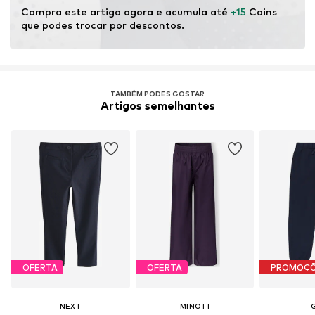
agricultura orgânica, renunciando à modificação genética
Compra este artigo agora e acumula até 
+15
 Coins 
e limitando o uso de água e fertilizantes químicos.
que podes trocar por descontos.
Saber mais
TAMBÉM PODES GOSTAR
Artigos semelhantes
OFERTA
OFERTA
PROMOÇ
NEXT
MINOTI