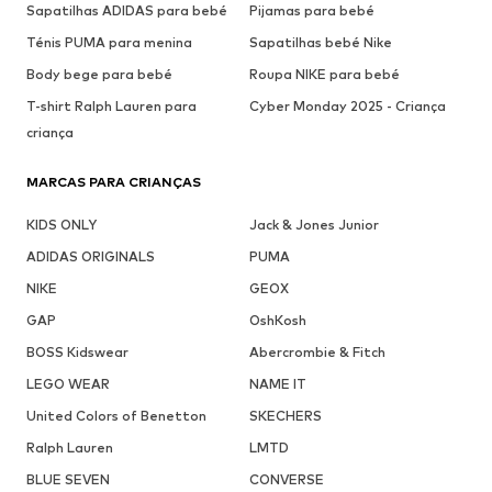
Sapatilhas ADIDAS para bebé
Pijamas para bebé
Ténis PUMA para menina
Sapatilhas bebé Nike
Body bege para bebé
Roupa NIKE para bebé
T-shirt Ralph Lauren para
Cyber Monday 2025 - Criança
criança
MARCAS PARA CRIANÇAS
KIDS ONLY
Jack & Jones Junior
ADIDAS ORIGINALS
PUMA
NIKE
GEOX
GAP
OshKosh
BOSS Kidswear
Abercrombie & Fitch
LEGO WEAR
NAME IT
United Colors of Benetton
SKECHERS
Ralph Lauren
LMTD
BLUE SEVEN
CONVERSE