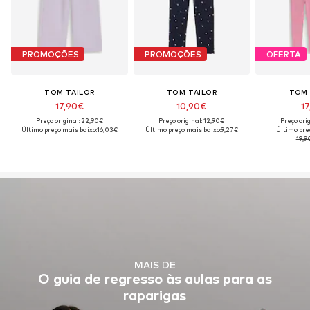
PROMOÇÕES
PROMOÇÕES
OFERTA
TOM TAILOR
TOM TAILOR
TOM 
17,90€
10,90€
17
Preço original: 22,90€
Preço original: 12,90€
Preço ori
Último preço mais baixo:
16,03€
Último preço mais baixo:
9,27€
Último pre
19,9
MAIS DE
O guia de regresso às aulas para as
raparigas