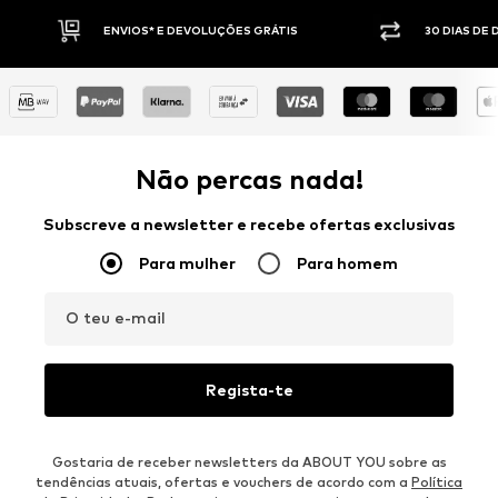
S* E DEVOLUÇÕES GRÁTIS
30 DIAS DE DIREITO DE DEVOLUÇÃO
Não percas nada!
Subscreve a newsletter e recebe ofertas exclusivas
Para mulher
Para homem
O teu e-mail
Regista-te
Gostaria de receber newsletters da ABOUT YOU sobre as
tendências atuais, ofertas e vouchers de acordo com a
Política