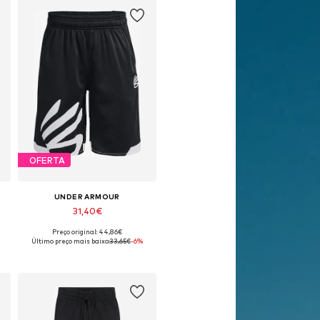
OFERTA
UNDER ARMOUR
31,40€
Preço original: 44,86€
Tamanhos disponíveis: 128
Último preço mais baixo:
33,65€
-6%
Adicionar ao cesto