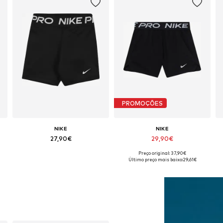
PROMOÇÕES
NIKE
NIKE
27,90€
29,90€
Preço original: 37,90€
Disponível em vários tamanhos
Disponível em vários tamanhos
Último preço mais baixo:
29,61€
Adicionar ao cesto
Adicionar ao cesto