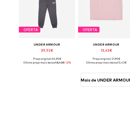
OFERTA
OFERTA
UNDER ARMOUR
UNDER ARMOUR
39,92€
13,43€
Preço original: 64,90€
Preço original: 21,90€
Tamanhos disponíveis: 176-188
Tamanhos dis
Último preço mais baixo:
45,43€
-12%
Último preço mais baixo:
13,43€
Adicionar ao cesto
Adicionar ao cesto
Mais de UNDER ARMOU