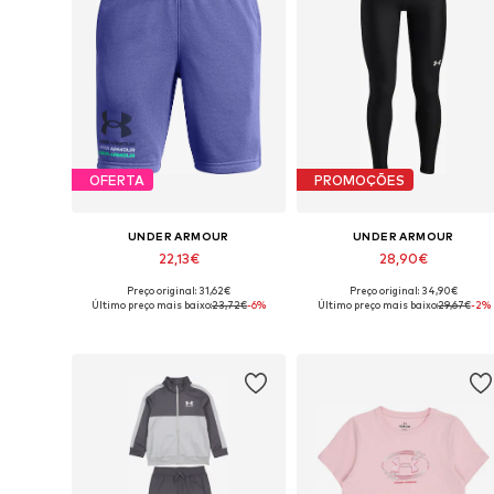
OFERTA
PROMOÇÕES
UNDER ARMOUR
UNDER ARMOUR
22,13€
28,90€
Preço original: 31,62€
Preço original: 34,90€
Tamanhos disponíveis: 140
Disponível em vários tamanhos
Último preço mais baixo:
23,72€
-6%
Último preço mais baixo:
29,67€
-2%
Adicionar ao cesto
Adicionar ao cesto