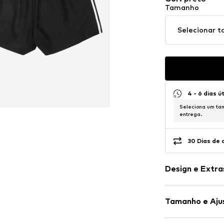
Tamanho
Selecionar 
4 - 6 dias ú
Seleciona um tam
entrega.
30 Dias de 
Design e Extra
Estampado c
Tamanho e Aju
Cintura elást
Bainha/costur
Comprimento: