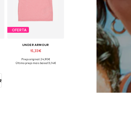
OFERTA
UNDER ARMOUR
15,33€
Preço original: 24,90€
poníveis: 158-170, 176-188
Tamanhos disponíveis: 176-188
Último preço mais baixo:
13,14€
Adicionar ao cesto
R