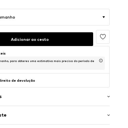
tamanho
Adicionar ao cesto
teis
anho, para obteres uma estimativa mais precisa do período de
direito de devolução
s
om logo
ste
ica
a elástica
 Curto/Mini