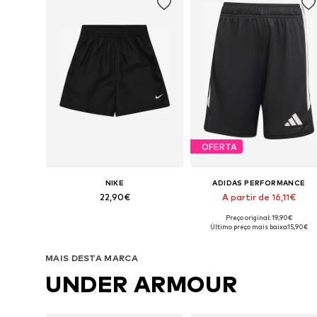
OFERTA
NIKE
ADIDAS PERFORMANCE
22,90€
A partir de 16,11€
Preço original: 19,90€
Disponível em vários tamanhos
Disponível em vários tamanhos
Último preço mais baixo:
15,90€
Adicionar ao cesto
Adicionar ao cesto
MAIS DESTA MARCA
UNDER ARMOUR