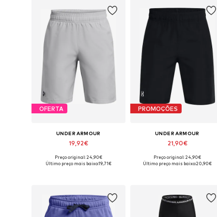
OFERTA
PROMOÇÕES
UNDER ARMOUR
UNDER ARMOUR
19,92€
21,90€
Preço original: 24,90€
Preço original: 24,90€
Tamanhos disponíveis: 116-122, 128-134
Tamanhos disponíveis: 158-170
Último preço mais baixo:
19,71€
Último preço mais baixo:
20,90€
Adicionar ao cesto
Adicionar ao cesto