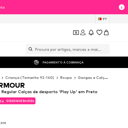
nto
PT
PAGAMENTO À COBRANÇA 
Criança (Tamanho 92-140)
Roupa
Gangas e Calças
Calçõe
ARMOUR
egular Calças de desporto 'Play Up' em Preto
03
d
04
h
52
m
59
s
te
03
d
04
h
52
m
59
s
te
3,90€
3,90€