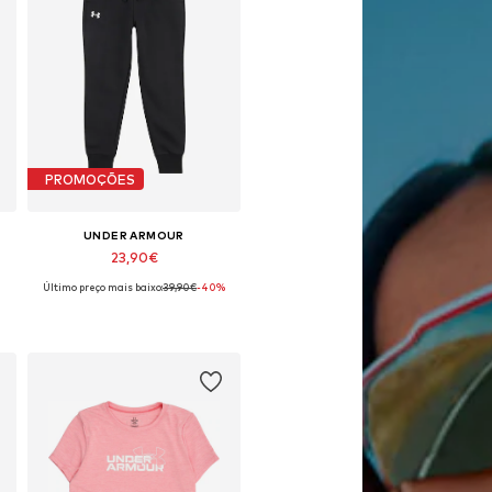
PROMOÇÕES
UNDER ARMOUR
23,90€
Último preço mais baixo:
39,90€
-40%
Tamanhos disponíveis: 116-122
Adicionar ao cesto