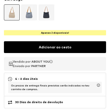
Apenas 2 disponíveis!
Adicionar ao cesto
Vendido por
Vendido por
ABOUT YOU
ABOUT YOU
Enviado por
Enviado por
PARTNER
PARTNER
4 - 6 dias úteis
Os prazos de entrega finais previstos serão indicados no teu
carrinho de compras.
30 Dias de direito de devolução