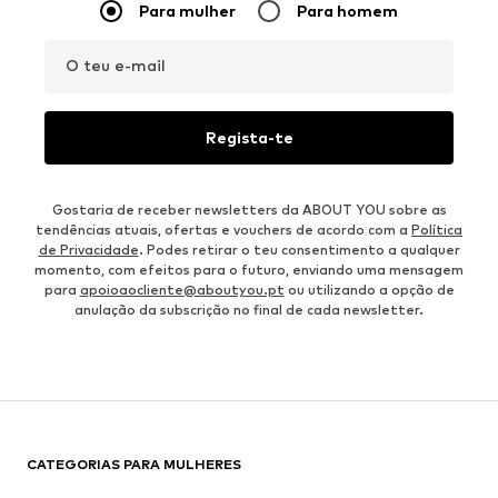
Para mulher
Para homem
O teu e-mail
Regista-te
Gostaria de receber newsletters da ABOUT YOU sobre as
tendências atuais, ofertas e vouchers de acordo com a
Política
de Privacidade
. Podes retirar o teu consentimento a qualquer
momento, com efeitos para o futuro, enviando uma mensagem
para
apoioaocliente@aboutyou.pt
ou utilizando a opção de
anulação da subscrição no final de cada newsletter.
CATEGORIAS PARA MULHERES