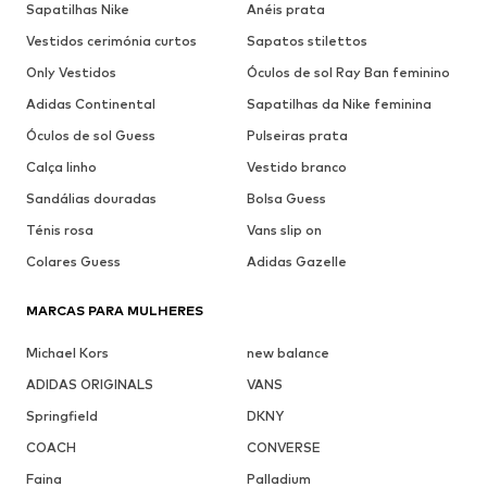
Sapatilhas Nike
Anéis prata
Vestidos cerimónia curtos
Sapatos stilettos
Only Vestidos
Óculos de sol Ray Ban feminino
Adidas Continental
Sapatilhas da Nike feminina
Óculos de sol Guess
Pulseiras prata
Calça linho
Vestido branco
Sandálias douradas
Bolsa Guess
Ténis rosa
Vans slip on
Colares Guess
Adidas Gazelle
MARCAS PARA MULHERES
Michael Kors
new balance
ADIDAS ORIGINALS
VANS
Springfield
DKNY
COACH
CONVERSE
Faina
Palladium