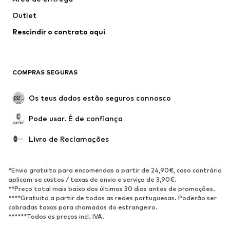
Roupa interior
Blusas e Túnicas
Outlet
Sobretudos
Saias
Rescindir o contrato aqui
Roupa de banho
Sweatshirts e Hoodies
Blazers e coletes
Macacões
Tamanhos grandes
Maternidade
COMPRAS SEGURAS
Ocasiões
Exclusivo
Upcycling
Os teus dados estão seguros connosco
SAPATOS
Pode usar. É de confiança
Novidades
Trending
Livro de Reclamações
Sapatilhas
Botins
Sapatos Clássicos e Saltos
Botas
*Envio gratuito para encomendas a partir de 24,90€, caso contrário
altos
aplicam-se custos / taxas de envio e serviço de 3,90€.
**Preço total mais baixo dos últimos 30 dias antes de promoções.
Sandálias
Sapatos baixos
****Gratuito a partir de todas as redes portuguesas. Poderão ser
cobradas taxas para chamadas do estrangeiro.
Sapatilhas de desporto
Sabrinas
******Todos os preços incl. IVA.
Sapatos abertos
Pantufas