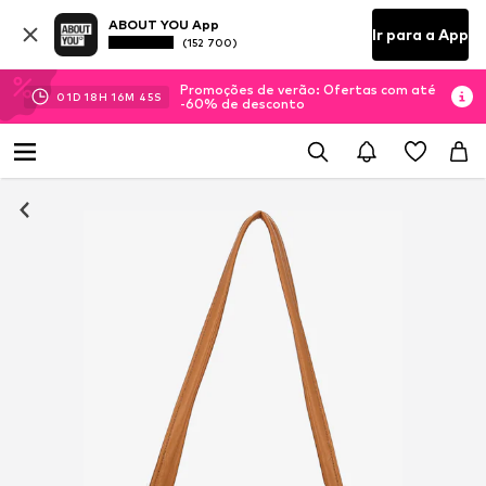
ABOUT YOU App
Ir para a App
(152 700)
Promoções de verão: Ofertas com até
01
D
18
H
16
M
44
S
-60% de desconto