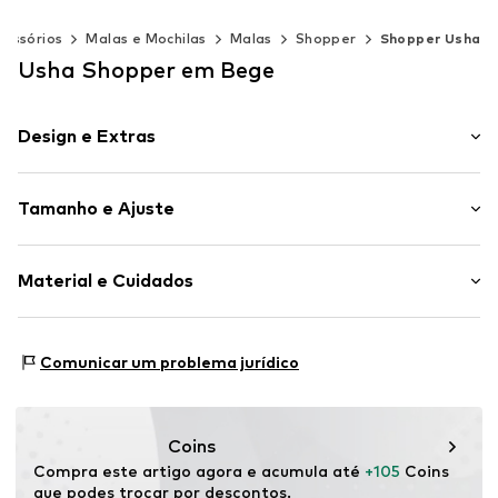
cessórios
Malas e Mochilas
Malas
Shopper
Shopper Usha
Usha Shopper em Bege
Design e Extras
Simples
Tamanho e Ajuste
Algodão
Bolso interior
Comprimento da alça: Alça pequena
Botão de pressão
Material e Cuidados
Artigo n º.
5907871152621
Material: Algodão, Couro
Comunicar um problema jurídico
Revestimento: Algodão
Contém partes não-têxteis de origem animal: sim
País de origem: China
Coins
Compra este artigo agora e acumula até 
+105
 Coins 
que podes trocar por descontos.