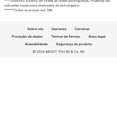
****Gratuito a partir de todas as redes portuguesas. Poderão ser
cobradas taxas para chamadas do estrangeiro.
Sapatilhas de desporto
Sabrinas
******Todos os preços incl. IVA.
Sapatos abertos
Pantufas
Exclusivo
Sobre nós
Imprensa
Carreiras
DESPORTO
Proteção de dados
Termos de Serviço
Aviso legal
Roupa desportiva
Tipos de desporto
Acessibilidade
Segurança do produto
Sapatilhas de desporto
Mochilas e Sacos de desporto
© 2026 ABOUT YOU SE & Co. KG
Acessórios de desporto
ACESSÓRIOS
Novidades
Malas e Mochilas
Bijuteria
Cachecóis e Lenços
Chapéus e Gorros
Cintos
Carteiras e Estojos
Óculos de sol
Relógios
Acessórios para casa