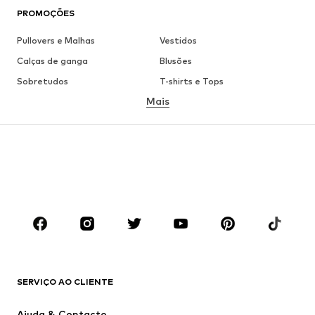
PROMOÇÕES
Pullovers e Malhas
Vestidos
Calças de ganga
Blusões
Sobretudos
T-shirts e Tops
Mais
Calças
Roupa interior
Saias
Blusas e Túnicas
Camisolas
Blazers
Roupa de banho
Macacões
Tamanhos grandes
Roupa de maternidade
Sapatos
Desporto
Acessórios
Premium
ROUPA
SERVIÇO AO CLIENTE
Novidades
Trending
Vestidos
Calças e Calções de ganga
Ajuda & Contacto