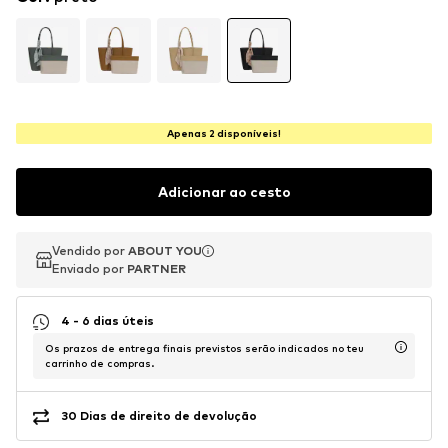
Apenas 2 disponíveis!
Adicionar ao cesto
Vendido por
Vendido por
ABOUT YOU
ABOUT YOU
Enviado por
Enviado por
PARTNER
PARTNER
4 - 6 dias úteis
Os prazos de entrega finais previstos serão indicados no teu
carrinho de compras.
30 Dias de direito de devolução