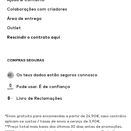
T-shirts e Tops
Calças e Calções
Colaborações com criadores
Casacos
Pullovers e Malhas
Área de entrega
Roupa interior
Blusas e Túnicas
Outlet
Sobretudos
Saias
Rescindir o contrato aqui
Roupa de banho
Sweatshirts e Hoodies
Blazers e coletes
Macacões
Tamanhos grandes
Maternidade
COMPRAS SEGURAS
Ocasiões
Exclusivo
Upcycling
Os teus dados estão seguros connosco
SAPATOS
Pode usar. É de confiança
Novidades
Trending
Livro de Reclamações
Sapatilhas
Botins
Sapatos Clássicos e Saltos
Botas
*Envio gratuito para encomendas a partir de 24,90€, caso contrário
altos
aplicam-se custos / taxas de envio e serviço de 3,90€.
**Preço total mais baixo dos últimos 30 dias antes de promoções.
Sandálias
Sapatos baixos