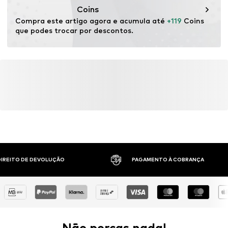
Coins
Compra este artigo agora e acumula até 
+119
 Coins 
que podes trocar por descontos.
 DIREITO DE DEVOLUÇÃO
PAGAMENTO À COBRANÇA
Não percas nada!