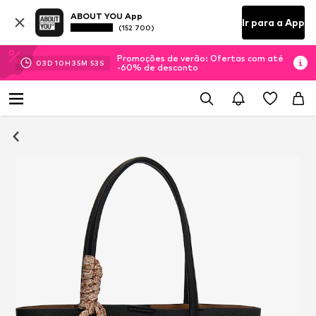
ABOUT YOU App
Ir para a App
(152 700)
Promoções de verão: Ofertas com até
03
D
10
H
35
M
53
S
-60% de desconto