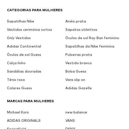
CATEGORIAS PARA MULHERES
Sapatilhas Nike
Anéis prata
Vestidos cerimónia curtos
Sapatos stilettos
Only Vestidos
Óculos de sol Ray Ban feminino
Adidas Continental
Sapatilhas da Nike feminina
Óculos de sol Guess
Pulseiras prata
Calça linho
Vestido branco
Sandálias douradas
Bolsa Guess
Ténis rosa
Vans slip on
Colares Guess
Adidas Gazelle
MARCAS PARA MULHERES
Michael Kors
new balance
ADIDAS ORIGINALS
VANS
Springfield
DKNY