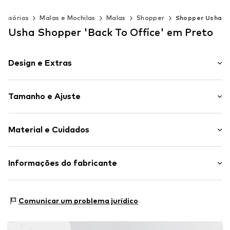
cessórios
Malas e Mochilas
Malas
Shopper
Shopper Usha
Usha Shopper 'Back To Office' em Preto
Design e Extras
Simples
Tamanho e Ajuste
Imitação de couro
Bolso interior
Comprimento da alça: Alça pequena
Pingente incluído
Material e Cuidados
Tamanho: Pequeno
Imitação de couro
Fecho magnético
Material superior: Poliuretano - PU (reciclado)
Informações do fabricante
Artigo n º.
4068604189817
Forro: Poliéster - PES
Motion E-Commerce
País de origem: China
Osterfeldstraße 12-14
Comunicar um problema jurídico
22529 Hamburg
DE
motion-fashion.de/