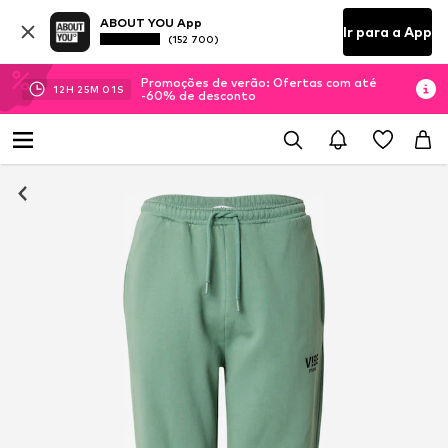
ABOUT YOU App
Ir para a App
(152 700)
Promoções de verão: Ofertas com até
12
H
25
M
01
S
-60% de desconto