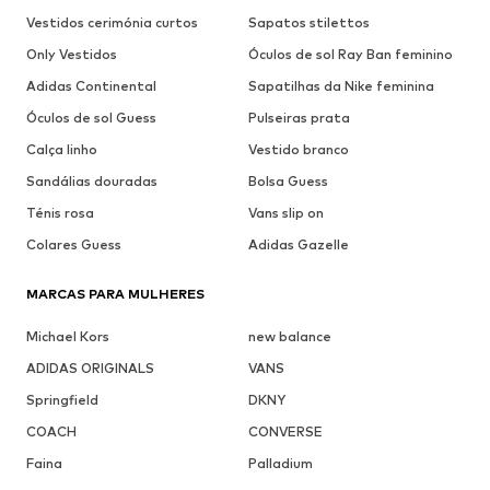
Vestidos cerimónia curtos
Sapatos stilettos
Only Vestidos
Óculos de sol Ray Ban feminino
Adidas Continental
Sapatilhas da Nike feminina
Óculos de sol Guess
Pulseiras prata
Calça linho
Vestido branco
Sandálias douradas
Bolsa Guess
Ténis rosa
Vans slip on
Colares Guess
Adidas Gazelle
MARCAS PARA MULHERES
Michael Kors
new balance
ADIDAS ORIGINALS
VANS
Springfield
DKNY
COACH
CONVERSE
Faina
Palladium