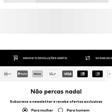
Saber mais
ENVIOS* E DEVOLUÇÕES GRÁTIS
30 DIAS DE
Não percas nada!
Subscreve a newsletter e recebe ofertas exclusivas
Para mulher
Para homem