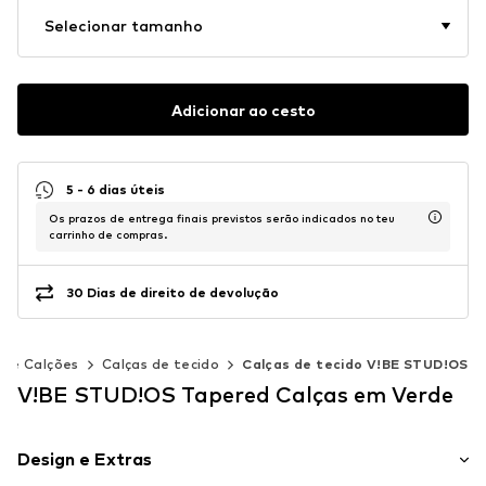
Selecionar tamanho
Adicionar ao cesto
5 - 6 dias úteis
Os prazos de entrega finais previstos serão indicados no teu
carrinho de compras.
30 Dias de direito de devolução
s e Calções
Calças de tecido
Calças de tecido V!BE STUD!OS
V!BE STUD!OS Tapered Calças em Verde
Design e Extras