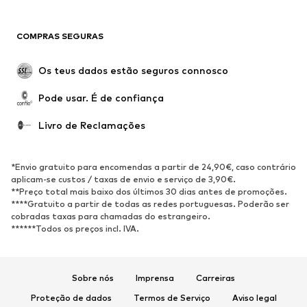
Blazers e coletes
Macacões
Tamanhos grandes
Maternidade
COMPRAS SEGURAS
Ocasiões
Exclusivo
Upcycling
Os teus dados estão seguros connosco
SAPATOS
Pode usar. É de confiança
Novidades
Trending
Livro de Reclamações
Sapatilhas
Botins
Sapatos Clássicos e Saltos
Botas
*Envio gratuito para encomendas a partir de 24,90€, caso contrário
altos
aplicam-se custos / taxas de envio e serviço de 3,90€.
**Preço total mais baixo dos últimos 30 dias antes de promoções.
Sandálias
Sapatos baixos
****Gratuito a partir de todas as redes portuguesas. Poderão ser
cobradas taxas para chamadas do estrangeiro.
Sapatilhas de desporto
Sabrinas
******Todos os preços incl. IVA.
Sapatos abertos
Pantufas
Exclusivo
Sobre nós
Imprensa
Carreiras
DESPORTO
Proteção de dados
Termos de Serviço
Aviso legal