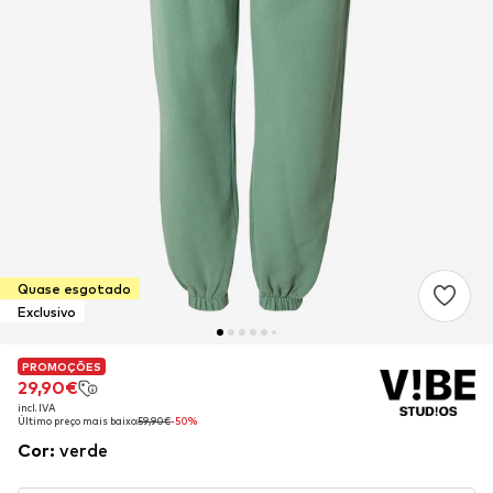
Quase esgotado
Exclusivo
PROMOÇÕES
PROMOÇÕES
29,90€
29,90€
incl. IVA
incl. IVA
Último preço mais baixo:
Último preço mais baixo:
59,90€
59,90€
-50%
-50%
Cor
:
verde