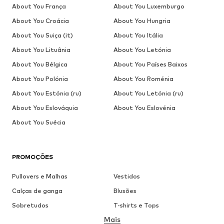
About You França
About You Luxemburgo
About You Croácia
About You Hungria
About You Suiça (it)
About You Itália
About You Lituânia
About You Letónia
About You Bélgica
About You Países Baixos
About You Polónia
About You Roménia
About You Estónia (ru)
About You Letónia (ru)
About You Eslováquia
About You Eslovénia
About You Suécia
PROMOÇÕES
Pullovers e Malhas
Vestidos
Calças de ganga
Blusões
Sobretudos
T-shirts e Tops
Mais
Calças
Roupa interior