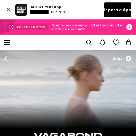
ABOUT YOU App
Ir para a App
(152 700)
Promoções de verão: Ofertas com até
03
D
11
H
48
M
24
S
-60% de desconto
Seguir